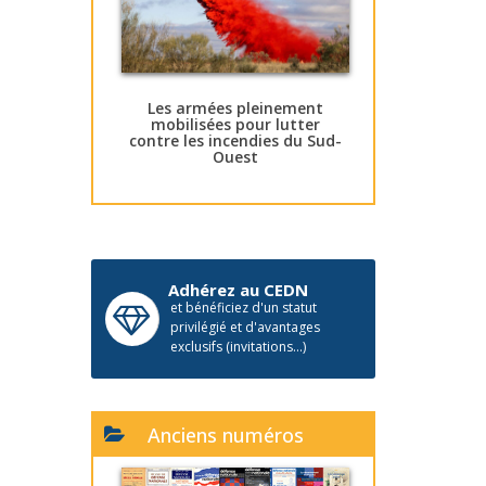
Les armées pleinement
mobilisées pour lutter
contre les incendies du Sud-
Ouest
Adhérez au CEDN
et bénéficiez d'un statut
privilégié et d'avantages
exclusifs (invitations...)
Anciens numéros