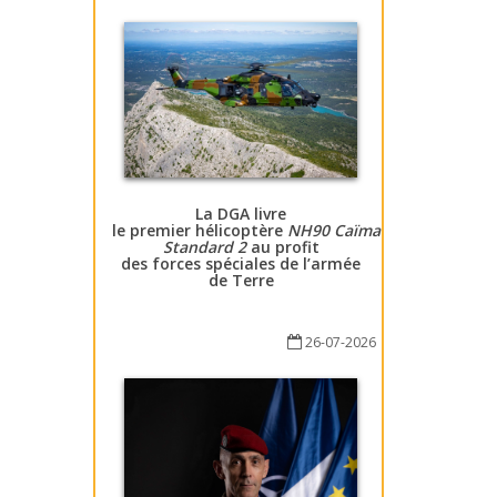
La DGA livre
le premier hélicoptère
NH90 Caïman
Standard 2
au profit
des forces spéciales de l’armée
de Terre
26-07-2026