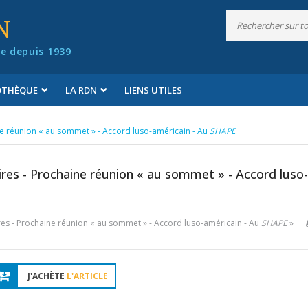
N
e depuis 1939
IOTHÈQUE
LA RDN
LIENS UTILES
e réunion « au sommet » - Accord luso-américain - Au
SHAPE
es - Prochaine réunion « au sommet » - Accord luso-
s - Prochaine réunion « au sommet » - Accord luso-américain - Au
SHAPE
»
J'ACHÈTE
L'ARTICLE