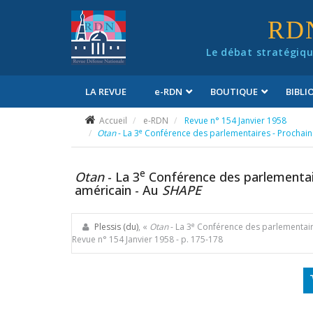
Panneau de gestion des cookies
RD
Le débat stratégiqu
LA REVUE
e
-RDN
BOUTIQUE
BIBL
Conditions générales de vente
Accueil
e-RDN
Revue n° 154 Janvier 1958
e
Otan
- La 3
Conférence des parlementaires - Prochain
e
Otan
- La 3
Conférence des parlementair
américain - Au
SHAPE
e
Plessis (du)
, «
Otan
- La 3
Conférence des parlementaire
Revue n° 154 Janvier 1958
- p. 175-178