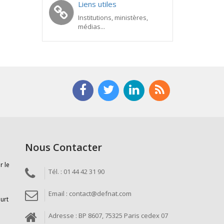
Liens utiles
Institutions, ministères,
médias...
Nous Contacter
r le
Tél. : 01 44 42 31 90
Email : contact@defnat.com
ourt
Adresse : BP 8607, 75325 Paris cedex 07