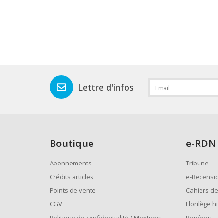
Lettre d'infos
Boutique
e
-RDN
Abonnements
Tribune
Crédits articles
e-Recensi
Points de vente
Cahiers de
CGV
Florilège h
Politique de confidentialité / Mentions
Repères