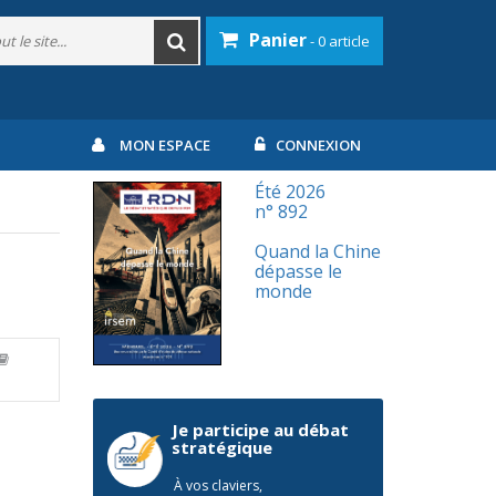
Panier
- 0 article
MON ESPACE
CONNEXION
Été 2026
n° 892
Quand la Chine
dépasse le
monde
Je participe au débat
stratégique
À vos claviers,