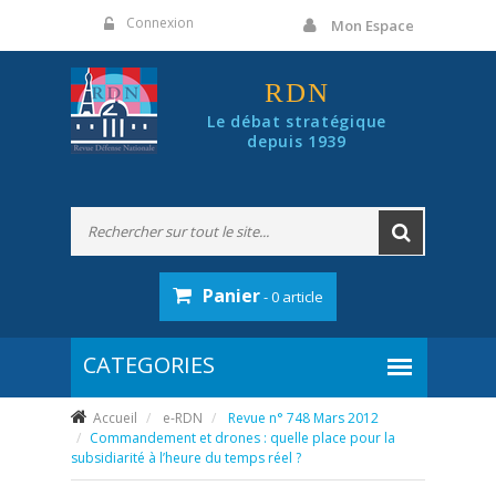
Panneau de gestion des cookies
Connexion
Mon Espace
RDN
Le débat stratégique
depuis 1939
Panier
- 0 article
Accueil
e-RDN
Revue n° 748 Mars 2012
Commandement et drones : quelle place pour la
subsidiarité à l’heure du temps réel ?