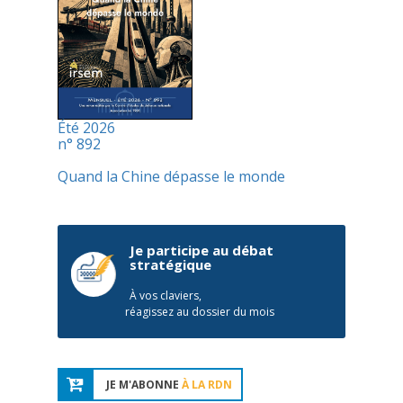
Été 2026
n° 892
Quand la Chine dépasse le monde
Je participe au débat
stratégique
À vos claviers,
réagissez au dossier du mois
JE M'ABONNE
À LA RDN