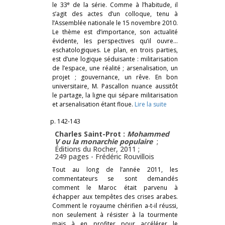
e
le 33
de la série. Comme à l’habitude, il
s’agit des actes d’un colloque, tenu à
l’Assemblée nationale le 15 novembre 2010.
Le thème est d’importance, son actualité
évidente, les perspectives qu’il ouvre…
eschatologiques. Le plan, en trois parties,
est d’une logique séduisante : militarisation
de l’espace, une réalité ; arsenalisation, un
projet ; gouvernance, un rêve. En bon
universitaire, M. Pascallon nuance aussitôt
le partage, la ligne qui sépare militarisation
et arsenalisation étant floue.
Lire la suite
p. 142-143
Charles Saint-Prot :
Mohammed
V ou la monarchie populaire
;
Éditions du Rocher, 2011 ;
249 pages -
Frédéric Rouvillois
Tout au long de l’année 2011, les
commentateurs se sont demandés
comment le Maroc était parvenu à
échapper aux tempêtes des crises arabes.
Comment le royaume chérifien a-t-il réussi,
non seulement à résister à la tourmente
mais à en profiter pour accélérer le