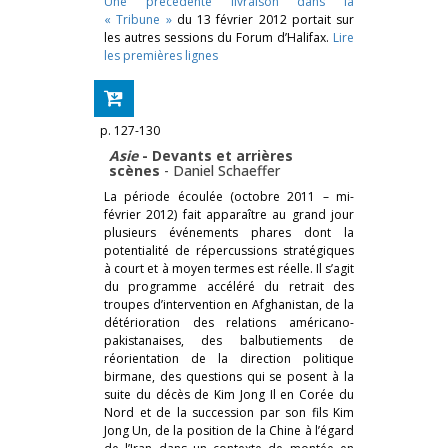
Une précédente livraison dans la
« Tribune »
du 13 février 2012 portait sur
les autres sessions du Forum d’Halifax.
Lire
les premières lignes
p. 127-130
Asie
- ­Devants et arrières
scènes
-
Daniel Schaeffer
La période écoulée (octobre 2011 – mi-
février 2012) fait apparaître au grand jour
plusieurs événements phares dont la
potentialité de répercussions stratégiques
à court et à moyen termes est réelle. Il s’agit
du programme accéléré du retrait des
troupes d’intervention en Afghanistan, de la
détérioration des relations américano-
pakistanaises, des balbutiements de
réorientation de la direction politique
birmane, des questions qui se posent à la
suite du décès de Kim Jong Il en Corée du
Nord et de la succession par son fils Kim
Jong Un, de la position de la Chine à l’égard