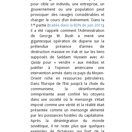
pour cible un individu, une entreprise, un
gouvernement ou une population peut
provoquer des ravages considérables et
changer le cours d’un événement. Dans la
re
1
partie (
traitée dans la RDN de juin 2011
),
il a été rappelé comment l’Administration
de George W. Bush a mené une
gigantesque opération de duperie sur la
prétendue présence d’armes de
destruction massive en Irak et sur les liens
supposés de Saddam Hussein avec
Al-
Qaïda
pour « vendre » aux médias et
justifier à l’opinion américaine une
intervention armée dans ce pays du Moyen-
Orient riche en ressources pétrolières.
Dans l’Europe de l’Est jusqu’à la chute du
communisme, la désinformation
omniprésente avait confiné les citoyens
dans une société où le mensonge s’était
imposé comme une vérité et la réalité était
présentée comme un mensonge alimenté
par les puissances hostiles du capitalisme.
Après la désintégration du monde
soviétique, il ne reste plus que quelques
exemples de dictatures qui font de la