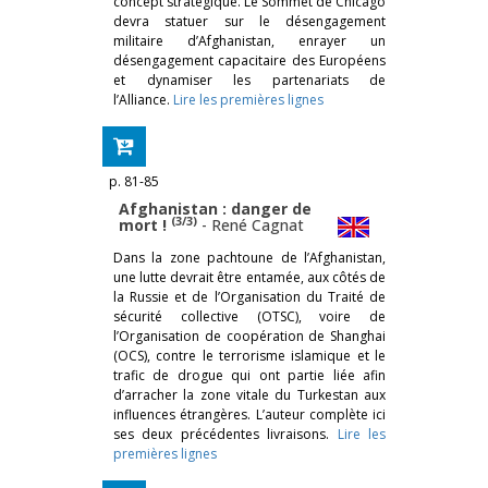
concept stratégique. Le Sommet de Chicago
devra statuer sur le désengagement
militaire d’Afghanistan, enrayer un
désengagement capacitaire des Européens
et dynamiser les partenariats de
l’Alliance.
Lire les premières lignes
p. 81-85
Afghanistan : danger de
(3/3)
mort !
-
René Cagnat
Dans la zone pachtoune de l’Afghanistan,
une lutte devrait être entamée, aux côtés de
la Russie et de l’Organisation du Traité de
sécurité collective (OTSC), voire de
l’Organisation de coopération de Shanghai
(OCS), contre le terrorisme islamique et le
trafic de drogue qui ont partie liée afin
d’arracher la zone vitale du Turkestan aux
influences étrangères. L’auteur complète ici
ses deux précédentes livraisons.
Lire les
premières lignes