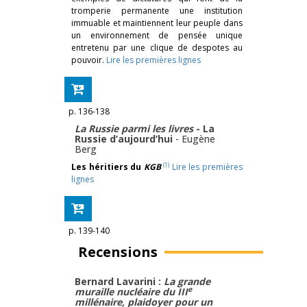
tromperie permanente une institution
immuable et maintiennent leur peuple dans
un environnement de pensée unique
entretenu par une clique de despotes au
pouvoir.
Lire les premières lignes
p. 136-138
La Russie parmi les livres
- ­La
Russie d’aujourd’hui
-
Eugène
Berg
(1)
Les héritiers du
KGB
Lire les premières
lignes
p. 139-140
Recensions
Bernard Lavarini :
La grande
e
muraille nucléaire du III
millénaire, plaidoyer pour un