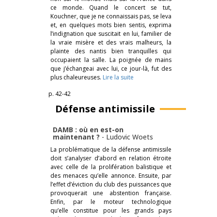
ce monde. Quand le concert se tut,
Kouchner, que je ne connaissais pas, se leva
et, en quelques mots bien sentis, exprima
l’indignation que suscitait en lui, familier de
la vraie misère et des vrais malheurs, la
plainte des nantis bien tranquilles qui
occupaient la salle. La poignée de mains
que j’échangeai avec lui, ce jour-là, fut des
plus chaleureuses.
Lire la suite
p. 42-42
Défense antimissile
DAMB : où en est­-on
maintenant ?
-
Ludovic Woets
La problématique de la défense antimissile
doit s’analyser d’abord en relation étroite
avec celle de la prolifération balistique et
des menaces qu’elle annonce. Ensuite, par
l’effet d’éviction du club des puissances que
provoquerait une abstention française.
Enfin, par le moteur technologique
qu’elle constitue pour les grands pays