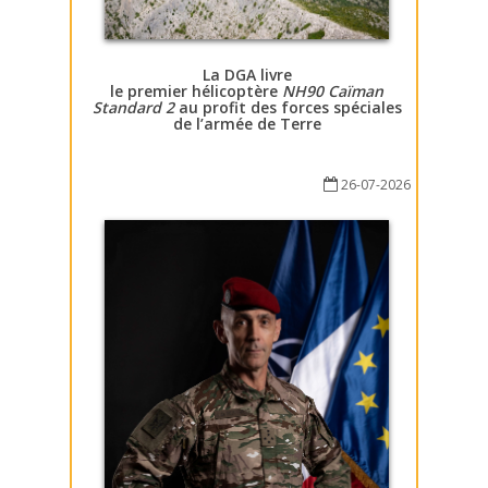
La DGA livre
le premier hélicoptère
NH90 Caïman
Standard 2
au profit des forces spéciales
de l’armée de Terre
26-07-2026