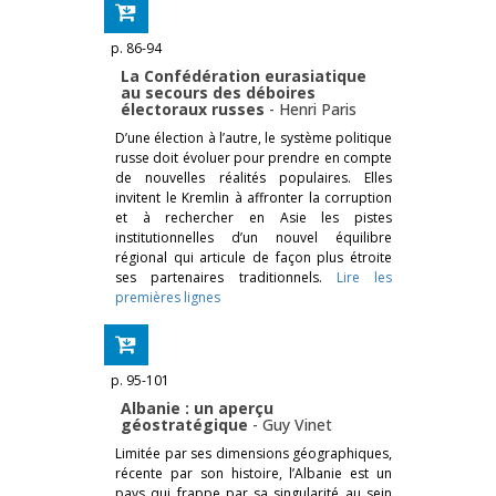
p. 86-94
La Confédération eurasiatique
au secours des déboires
électoraux russes
-
Henri Paris
D’une élection à l’autre, le système politique
russe doit évoluer pour prendre en compte
de nouvelles réalités populaires. Elles
invitent le Kremlin à affronter la corruption
et à rechercher en Asie les pistes
institutionnelles d’un nouvel équilibre
régional qui articule de façon plus étroite
ses partenaires traditionnels.
Lire les
premières lignes
p. 95-101
Albanie : un aperçu
géostratégique
-
Guy Vinet
Limitée par ses dimensions géographiques,
récente par son histoire, l’Albanie est un
pays qui frappe par sa singularité au sein