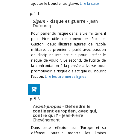
ajouter le bouclier au glaive.
Lire la suite
p. 1-1
Sigem
- ­Risque et guerre
-
Jean
Dufourcq
Pour parler du risque dans la vie militaire, il
peut être utile de convoquer Foch et
Guitton, deux illustres figures de l’École
militaire. Le premier a parlé avec passion
de discipline intellectuelle pour justifier le
risque de vouloir. Le second, de l’utilité de
la confrontation à la pensée adverse pour
promouvoir le risque dialec­tique qui nourrit
l’action.
Lire les premières lignes
p. 5-8
Avant-propos
­- Défendre le
continent européen, avec qui,
contre qui ?
-
Jean-Pierre
Chevènement
Dans cette réflexion sur l’Europe et sa
défense, l’auteur montre les limites