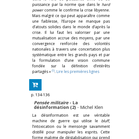
puissance par la norme que dans le
hard
power
comme le confirme la crise libyenne.
Mais malgré ce qui peut apparaître comme
une faiblesse, l’Europe ne manque pas
d’atouts solides dans le monde d’après la
crise. Il lui faut les valoriser par une
mutualisation accrue des moyens, par une
convergence renforcée des volontés
nationales à travers une concertation plus
systématique entre les grands pays et par
la formulation d’une vision commune
fondée sur la définition d’intérêts
(1)
partagés »
.
Lire les premières lignes
p. 134-136
Pensée militaire
-­ La
désinformation (2)
-
Michel Klen
La désinformation est une véritable
machine de guerre qui utilise le
bluff
,
l’intoxication ou le mensonge savamment
distillé pour manipuler les esprits. Cette
forme maligne de déstabilisation qui prend