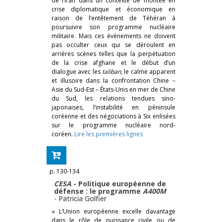
de l’Iran dans un contexte de montée en
crise diplomatique et économique en
raison de l’entêtement de Téhéran à
poursuivre son programme nucléaire
militaire. Mais ces événements ne doivent
pas occulter ceux qui se déroulent en
arrières scènes telles que la perpétuation
de la crise afghane et le début d’un
dialogue avec les
taliban
, le calme apparent
et illusoire dans la confrontation Chine –
Asie du Sud-Est – États-Unis en mer de Chine
du Sud, les relations tendues sino-
japonaises, l’instabilité en péninsule
coréenne et des négociations à Six enlisées
sur le programme nucléaire nord-
coréen.
Lire les premières lignes
p. 130-134
CESA
­- Politique européenne de
défense : le programme
A400M
-
Patricia Golfier
« L’Union européenne excelle davantage
dans le rôle de puissance civile ou de