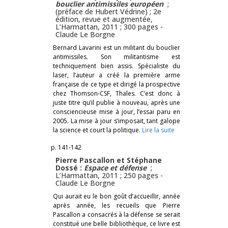
bouclier antimissiles européen
;
(préface de Hubert Védrine) ; 2e
édition, revue et augmentée,
L’Harmattan, 2011 ; 300 pages -
Claude Le Borgne
Bernard Lavarini est un militant du bouclier
antimissiles. Son militantisme est
techniquement bien assis. Spécialiste du
laser, l’auteur a créé la première arme
française de ce type et dirigé la prospective
chez Thomson-CSF, Thales. C’est donc à
juste titre qu’il publie à nouveau, après une
consciencieuse mise à jour, l’essai paru en
2005. La mise à jour s’imposait, tant galope
la science et court la politique.
Lire la suite
p. 141-142
Pierre Pascallon et Stéphane
Dossé :
Espace et défense
;
L’Harmattan, 2011 ; 250 pages -
Claude Le Borgne
Qui aurait eu le bon goût d’accueillir, année
après année, les recueils que Pierre
Pascallon a consacrés à la défense se serait
constitué une belle bibliothèque, ce livre est