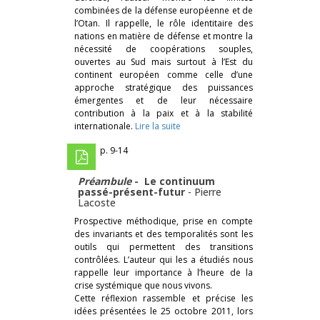
combinées de la défense européenne et de
l’Otan. Il rappelle, le rôle identitaire des
nations en matière de défense et montre la
nécessité de coopé­rations souples,
ouvertes au Sud mais surtout à l’Est du
continent européen comme celle d’une
approche stra­tégique des puissances
émergentes et de leur nécessaire
contribution à la paix et à la stabilité
internationale.
Lire la suite
p. 9-14
Préambule
- ­ Le continuum
passé-­présent-­futur
-
Pierre
Lacoste
Prospective méthodique, prise en compte
des invariants et des temporalités sont les
outils qui permettent des transitions
contrôlées. L’auteur qui les a étudiés nous
rappelle leur importance à l’heure de la
crise sys­témique que nous vivons.
Cette réflexion rassemble et précise les
idées présentées le 25 octobre 2011, lors