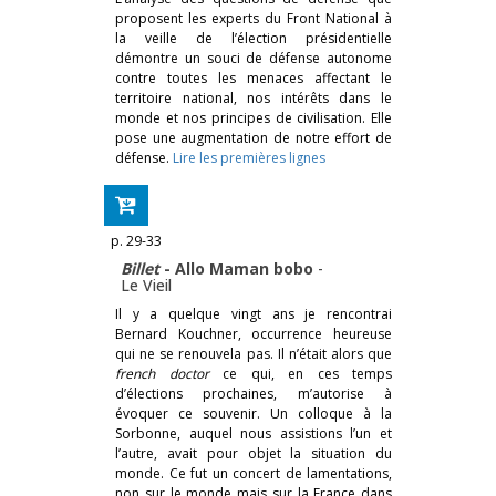
proposent les experts du Front National à
la veille de l’élection prési­dentielle
démontre un souci de défense autonome
contre toutes les menaces affectant le
territoire national, nos intérêts dans le
monde et nos principes de civilisation. Elle
pose une augmentation de notre effort de
défense.
Lire les premières lignes
p. 29-33
Billet
- Allo Maman bobo
-
Le Vieil
Il y a quelque vingt ans je rencontrai
Bernard Kouchner, occurrence heureuse
qui ne se renouvela pas. Il n’était alors que
french doctor
ce qui, en ces temps
d’élections prochaines, m’autorise à
évoquer ce souvenir. Un colloque à la
Sorbonne, auquel nous assistions l’un et
l’autre, avait pour objet la situation du
monde. Ce fut un concert de lamentations,
non sur le monde mais sur la France dans