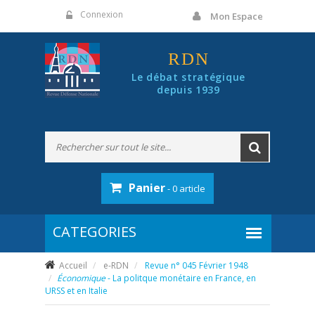
Panneau de gestion des cookies
Connexion
Mon Espace
RDN
Le débat stratégique
depuis 1939
Panier
- 0 article
Accueil
e-RDN
Revue n° 045 Février 1948
Économique
- La politque monétaire en France, en
URSS et en Italie