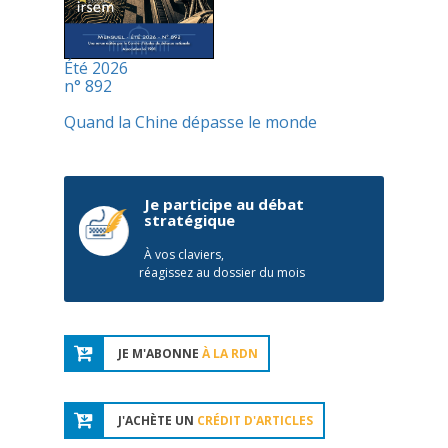
Été 2026
n° 892
Quand la Chine dépasse le monde
Je participe au débat
stratégique
À vos claviers,
réagissez au dossier du mois
JE M'ABONNE
À LA RDN
J'ACHÈTE UN
CRÉDIT D'ARTICLES