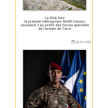
La DGA livre
le premier hélicoptère
NH90 Caïman
Standard 2
au profit des forces spéciales
de l’armée de Terre
26-07-2026