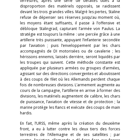
terrestres, après une série de défaites dues à la
disproportion des matériels opposés, se raidissent
devant les trois grandes villes. Malgré les pertes, Staline
refuse de dépenser ses réserves jusqu’au moment où,
les moyens étant suffisants, il passe à l’offensive et
débloque Stalingrad, capturant l’armée von Paulus. La
stratégie est toujours la même : une percée grâce à une
artillerie très puissante, appuyant l’infanterie secondée
par l’aviation ; puis l’enveloppement par les chars
accompagnés de DI motorisées ou de cavalerie ; les
hérissons ennemis, laissés derrière, seront liquidés par
les troupes qui suivent. Cette méthode constante est
appliquée par plusieurs armées ou groupes d’armées,
agissant sur des directions convergentes et aboutissent
à des coups de filet où les Allemands perdent chaque
fois de nombreuses divisions. L’armement augmente au
cours de la campagne, l’artillerie en arrive à former des
divisions, les matériels augmentent de calibre, les chars
de puissance, l’aviation de vitesse et de protection ; la
marine protège les flancs et exécute des coups de main
hardis.
En fait, l’URSS, même après la création du deuxième
front, a eu à lutter contre les deux tiers des forces
terrestres de l’Allemagne et de ses satellites ; par