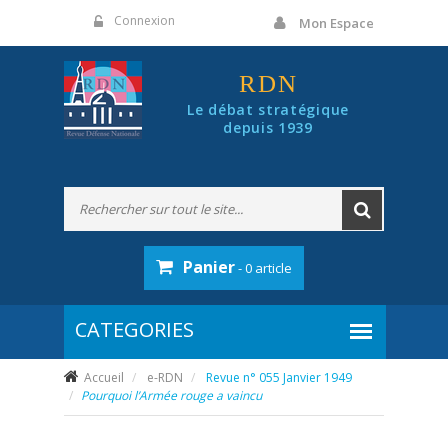
Panneau de gestion des cookies
Connexion
Mon Espace
RDN
Le débat stratégique
depuis 1939
Panier
- 0 article
Accueil
e-RDN
Revue n° 055 Janvier 1949
Pourquoi l’Armée rouge a vaincu