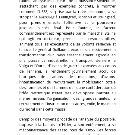
l’auteur analyse les facteurs de la puissance soviétique,
s’attachant, par des exemples concrets, à montrer
comment l’URSS, surprise par la ruée allemande, a su
stopper la
Blitzkrieg
à Leningrad, Moscou et Stalingrad,
pour prendre ensuite l’offensive et la poursuivre
jusqu’au succès final. Pour l’auteur, le facteur
commandement est représenté par le maréchal Staline
qui agit en dictateur, prenant ses responsabilités,
animant tous les exécutants de sa volonté réfléchie et
tenace. Le général Guillaume expose successivement la
transformation d’un pays essentiellement agricole en
une puissance industrielle, le transport, derrière la
Volga et l’Oural, d’usines de guerre exposées aux coups
de l’ennemi, le rendement journellement accru de
fabriques de canons, de munitions, d’avions,
l’intensification du recrutement, la mobilisation totale
des hommes et des femmes dans une confédération où
l’idée patriotique n’était pas développée partout au
même niveau, l’organisation des grandes unités, le
recrutement et l’instruction des cadres, enfin, le maintien
du moral dans cette masse.
L’emploi des moyens procède de l’analyse du possible,
opposé à la fantaisie d’Hitler, à son entêtement, à sa
méconnaissance des ressources de l’URSS. Les forces