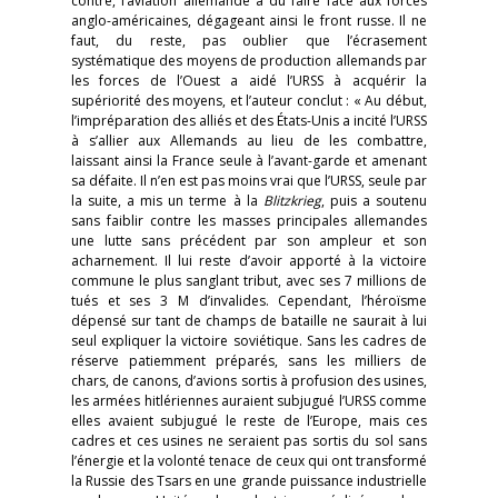
contre, l’aviation allemande a dû faire face aux forces
anglo-américaines, dégageant ainsi le front russe. Il ne
faut, du reste, pas oublier que l’écrasement
systématique des moyens de production allemands par
les forces de l’Ouest a aidé l’URSS à acquérir la
supériorité des moyens, et l’auteur conclut : « Au début,
l’impréparation des alliés et des États-Unis a incité l’URSS
à s’allier aux Allemands au lieu de les combattre,
laissant ainsi la France seule à l’avant-garde et amenant
sa défaite. Il n’en est pas moins vrai que l’URSS, seule par
la suite, a mis un terme à la
Blitzkrieg
, puis a soutenu
sans faiblir contre les masses principales allemandes
une lutte sans précédent par son ampleur et son
acharnement. Il lui reste d’avoir apporté à la victoire
commune le plus sanglant tribut, avec ses 7 millions de
tués et ses 3 M d’invalides. Cependant, l’héroïsme
dépensé sur tant de champs de bataille ne saurait à lui
seul expliquer la victoire soviétique. Sans les cadres de
réserve patiemment préparés, sans les milliers de
chars, de canons, d’avions sortis à profusion des usines,
les armées hitlériennes auraient subjugué l’URSS comme
elles avaient subjugué le reste de l’Europe, mais ces
cadres et ces usines ne seraient pas sortis du sol sans
l’énergie et la volonté tenace de ceux qui ont transformé
la Russie des Tsars en une grande puissance industrielle