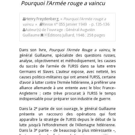
Pourquoi l’Armée rouge a vaincu
Henry Freydenberg
, «
Pourquoi l’Armée rouge a
vaincu
»
Revue n° 055 Janvier 1949
- p. 135-136
Auteur(s) de l'ouvrage : Général Augustin
Guillaume
Éditions Julliard, 1948 ; 258 pages
Dans son livre,
Pourquoi l’Armée Rouge a vaincu
, le
général Guillaume, spécialiste des questions russes,
analyse, objectivement et méthodiquement, les causes
du succès de l’armée de l’URSS dans sa lutte entre
Germains et Slaves. L’auteur expose, avec netteté, les
causes politico-militaires qui ont amené l’URSS, certaine
d’avoir à lutter contre l’Armée hitlérienne, à préférer une
alliance allemande à une entente avec le bloc France–
Angleterre ; cette trêve procurait à l’URSS le temps
indispensable pour préparer son industrie de guerre.
e
Dans la 2
partie de son ouvrage, le général Guillaume
présente un raccourci des opérations qui font
apparaître la stratégie de l’URSS depuis le début de la
lutte jusqu’à l’effondrement de l’Allemagne hitlérienne.
e
Dans la 3
partie – de beaucoup la plus intéressante –,