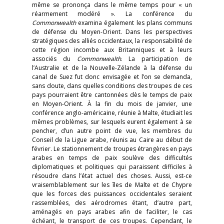
même se prononça dans le même temps pour « un
réarmement modéré ». La conférence du
Commonwealth
examina également les plans communs
de défense du Moyen-Orient. Dans les perspectives
stratégiques des alliés occidentaux, la responsabilité de
cette région incombe aux Britanniques et à leurs
associés du
Commonwealth
. La participation de
l’Australie et de la Nouvelle-Zélande à la défense du
canal de Suez fut donc envisagée et l’on se demanda,
sans doute, dans quelles conditions des troupes de ces
pays pourraient être cantonnées dès le temps de paix
en Moyen-Orient. À la fin du mois de janvier, une
conférence anglo-américaine, réunie à Malte, étudiait les
mêmes problèmes, sur lesquels eurent également à se
pencher, d’un autre point de vue, les membres du
Conseil de la Ligue arabe, réunis au Caire au début de
février. Le stationnement de troupes étrangères en pays
arabes en temps de paix soulève des difficultés
diplomatiques et politiques qui paraissent difficiles à
résoudre dans l’état actuel des choses. Aussi, est-ce
vraisemblablement sur les îles de Malte et de Chypre
que les forces des puissances occidentales seraient
rassemblées, des aérodromes étant, d’autre part,
aménagés en pays arabes afin de faciliter, le cas
échéant, le transport de ces troupes. Cependant, le