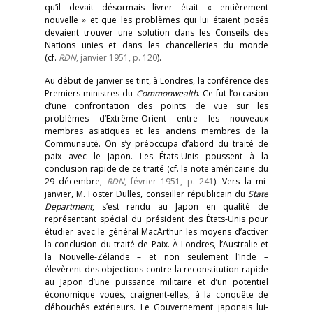
qu’il devait désormais livrer était « entièrement
nouvelle » et que les problèmes qui lui étaient posés
devaient trouver une solution dans les Conseils des
Nations unies et dans les chancelleries du monde
(cf.
RDN
, janvier 1951, p. 120
).
Au début de janvier se tint, à Londres, la conférence des
Premiers ministres du
Commonwealth
. Ce fut l’occasion
d’une confrontation des points de vue sur les
problèmes d’Extrême-Orient entre les nouveaux
membres asiatiques et les anciens membres de la
Communauté. On s’y préoccupa d’abord du traité de
paix avec le Japon. Les États-Unis poussent à la
conclusion rapide de ce traité (cf. la note américaine du
29 décembre,
RDN
, février 1951, p. 241
). Vers la mi-
janvier, M. Foster Dulles, conseiller républicain du
State
Department
, s’est rendu au Japon en qualité de
représentant spécial du président des États-Unis pour
étudier avec le général MacArthur les moyens d’activer
la conclusion du traité de Paix. À Londres, l’Australie et
la Nouvelle-Zélande – et non seulement l’Inde –
élevèrent des objections contre la reconstitution rapide
au Japon d’une puissance militaire et d’un potentiel
économique voués, craignent-elles, à la conquête de
débouchés extérieurs. Le Gouvernement japonais lui-