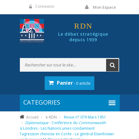
Panneau de gestion des cookies
Connexion
Mon Espace
RDN
Le débat stratégique
depuis 1939
Panier
- 0 article
Accueil
e-RDN
Revue n° 079 Mars 1951
Diplomatique
- Conférence du
Commonwealth
à Londres - Les Nations unies condamnent
l'agression chinoise en Corée - Le général Eisenhower