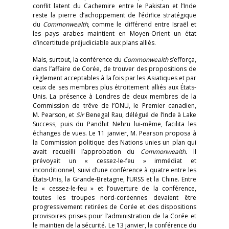
conflit latent du Cachemire entre le Pakistan et l’Inde
reste la pierre d’achoppement de l’édifice stratégique
du
Commonwealth
, comme le différend entre Israël et
les pays arabes maintient en Moyen-Orient un état
d’incertitude préjudiciable aux plans alliés.
Mais, surtout, la conférence du
Commonwealth
s’efforça,
dans l’affaire de Corée, de trouver des propositions de
règlement acceptables à la fois par les Asiatiques et par
ceux de ses membres plus étroitement alliés aux États-
Unis. La présence à Londres de deux membres de la
Commission de trêve de l’ONU, le Premier canadien,
M. Pearson, et
Sir
Benegal Rau, délégué de l’Inde à Lake
Success, puis du Pandhit Nehru lui-même, facilita les
échanges de vues. Le 11 janvier, M. Pearson proposa à
la Commission politique des Nations unies un plan qui
avait recueilli l’approbation du
Commonwealth.
Il
prévoyait un « cessez-le-feu » immédiat et
inconditionnel, suivi d’une conférence à quatre entre les
États-Unis, la Grande-Bretagne, l’URSS et la Chine. Entre
le « cessez-le-feu » et l’ouverture de la conférence,
toutes les troupes nord-coréennes devaient être
progressivement retirées de Corée et des dispositions
provisoires prises pour l’administration de la Corée et
le maintien de la sécurité. Le 13 janvier, la conférence du