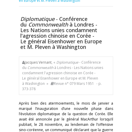
en Europe et M. Pleven à Washington
Diplomatique
- Conférence
du
Commonwealth
à Londres -
Les Nations unies condamnent
l'agression chinoise en Corée -
Le général Eisenhower en Europe
et M. Pleven à Washington
Jacques Vernant
, «
Diplomatique
- Conférence
du
Commonwealth
à Londres - Les Nations unies
condamnent l'agression chinoise en Corée -
Le général Eisenhower en Europe et M. Pleven
à Washington »
Revue n° 079 Mars 1951
- p.
373-378
Après bien des atermoiements, le mois de janvier a
marqué l’inauguration d’une nouvelle phase dans
l’évolution diplomatique de la question de Corée. Elle
avait été annoncée par le général MacArthur lorsqu’il
publiait, le 28 novembre, au lendemain de l’offensive
sino-coréenne, un communiqué déclarant que la guerre