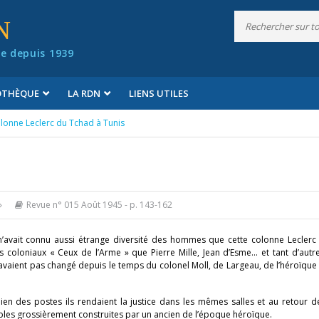
N
e depuis 1939
IOTHÈQUE
LA RDN
LIENS UTILES
olonne Leclerc du Tchad à Tunis
»
Revue n° 015 Août 1945
- p. 143-162
’avait connu aussi étrange diversité des hommes que cette colonne Leclerc 
s coloniaux « Ceux de l’Arme » que Pierre Mille, Jean d’Esme… et tant d’autr
avaient pas changé depuis le temps du colonel Moll, de Largeau, de l’héroïqu
ien des postes ils rendaient la justice dans les mêmes salles et au retour 
tables grossièrement construites par un ancien de l’époque héroïque.