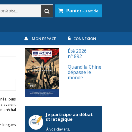
Panier
- 0 article
MON ESPACE
CONNEXION
Été 2026
n° 892
Quand la Chine
dépasse le
monde
née, puis
es avaient
e maréchal
Je participe au débat
stratégique
de longues
À vos claviers,