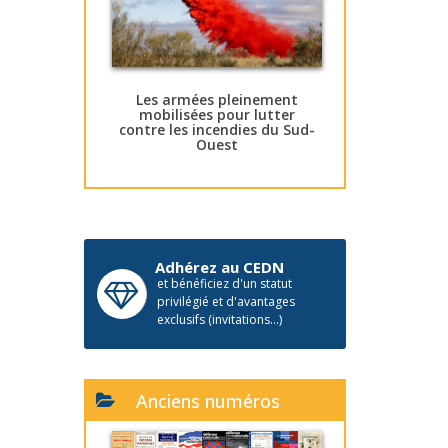
Les armées pleinement
mobilisées pour lutter
contre les incendies du Sud-
Ouest
Adhérez au CEDN
et bénéficiez d'un statut
privilégié et d'avantages
exclusifs (invitations...)
Anciens numéros