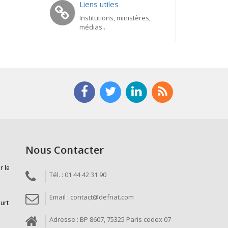
Liens utiles
Institutions, ministères,
médias...
Nous Contacter
r le
Tél. : 01 44 42 31 90
Email : contact@defnat.com
ourt
Adresse : BP 8607, 75325 Paris cedex 07