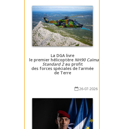
La DGA livre
le premier hélicoptère
NH90 Caïman
Standard 2
au profit
des forces spéciales de l’armée
de Terre
26-07-2026