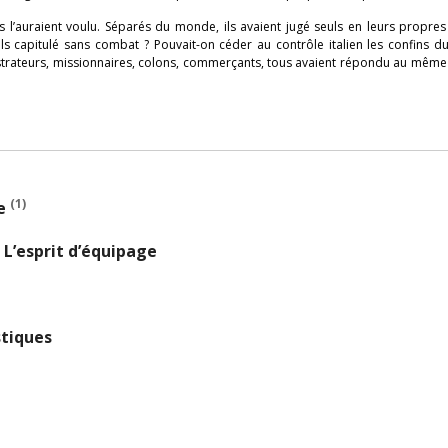
s l’auraient voulu. Séparés du monde, ils avaient jugé seuls en leurs propres
ls capitulé sans combat ? Pouvait-on céder au contrôle italien les confins du
nistrateurs, missionnaires, colons, commerçants, tous avaient répondu au mêm
(1)
ge
L’esprit d’équipage
stiques