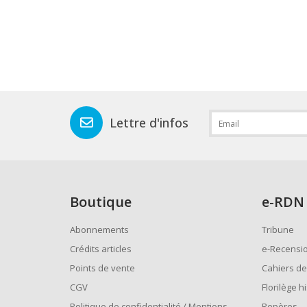
Lettre d'infos
Boutique
e
-RDN
Abonnements
Tribune
Crédits articles
e-Recensi
Points de vente
Cahiers de
CGV
Florilège h
Politique de confidentialité / Mentions
Repères