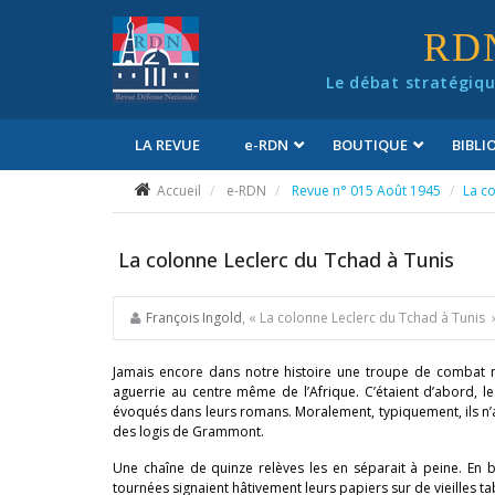
Panneau de gestion des cookies
RD
Le débat stratégiqu
LA REVUE
e
-RDN
BOUTIQUE
BIBL
Conditions générales de vente
Accueil
e-RDN
Revue n° 015 Août 1945
La c
La colonne Leclerc du Tchad à Tunis
François Ingold
, « La colonne Leclerc du Tchad à Tunis 
Jamais encore dans notre histoire une troupe de combat n
aguerrie au centre même de l’Afrique. C’étaient d’abord, le
évoqués dans leurs romans. Moralement, typiquement, ils n’
des logis de Grammont.
Une chaîne de quinze relèves les en séparait à peine. En b
tournées signaient hâtivement leurs papiers sur de vieilles 