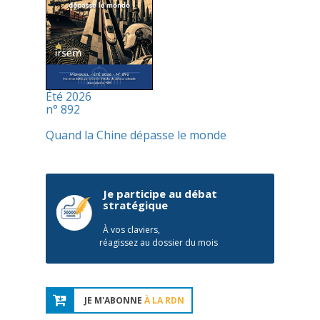
Été 2026
n° 892
Quand la Chine dépasse le monde
Je participe au débat
stratégique
À vos claviers,
réagissez au dossier du mois
JE M'ABONNE
À LA RDN