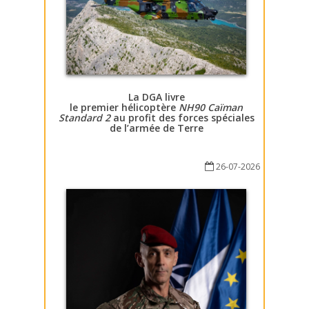
La DGA livre
le premier hélicoptère
NH90 Caïman
Standard 2
au profit des forces spéciales
de l’armée de Terre
26-07-2026