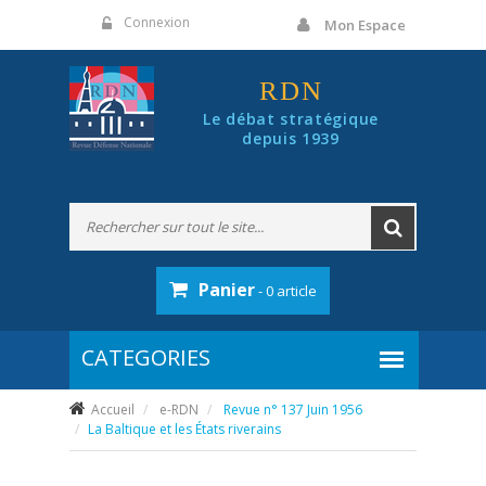
Panneau de gestion des cookies
Connexion
Mon Espace
RDN
Le débat stratégique
depuis 1939
Panier
- 0 article
Accueil
e-RDN
Revue n° 137 Juin 1956
La Baltique et les États riverains