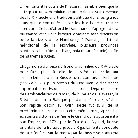
En remontant le cours de l’histoire, il semble bien que la
lutte pour un « dominium maris baltici » soit devenue
e
dès le XII
siècle une tradition politique dans les grands
États qui se constituèrent sur les bords de cette mer
intérieure. Ce fut d’abord le Danemark, à l’apogée de sa
puissance vers 1227 lorsqu’il dominait sans discussion
toute la rive sud de Hambourg à Dantzig, le littoral
méridional de la Norvège, plusieurs provinces
suédoises, les côtes de l’Ungannia (future Estonie) et l’île
de Saaremaa (Osel).
e
L’hégémonie danoise s’effrondra au milieu du XIV
siècle
pour faire place à celle de la Suède qui redoutant
l’encerclement par la Russie avait conquis la Finlande
(1156 à 1323), puis obtenu du Tzar Ivan IV des bases
importantes en Estonie et en Lettonie. Déjà maîtresse
des embouchures de l’Oder, de l’Elbe et de la Weser, la
Suède domina la Baltique pendant près de 4 siècles.
e
Son rapide déclin au XVIII
siècle fut suivi de la
prédominance russe sur cette même mer, après les
éclatantes victoires de Pierre le Grand qui apportèrent à
son Empire, en 1721 par le Traité de Nystad, la rive
orientale de la Baltique jusqu’à Riga. La lente conquête
de la « fenêtre sur la mer » par la Russie se compléta