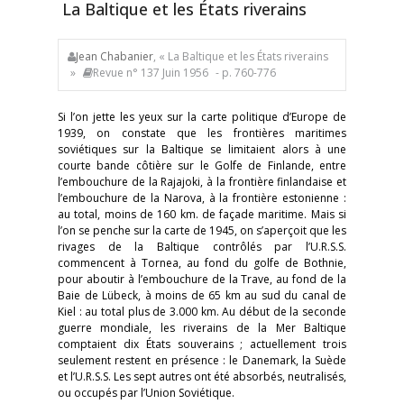
La Baltique et les États riverains
Jean Chabanier
, « La Baltique et les États riverains
»
Revue n° 137 Juin 1956
- p. 760-776
Si l’on jette les yeux sur la carte politique d’Europe de
1939, on constate que les frontières maritimes
soviétiques sur la Baltique se limitaient alors à une
courte bande côtière sur le Golfe de Finlande, entre
l’embouchure de la Rajajoki, à la frontière finlandaise et
l’embouchure de la Narova, à la frontière estonienne :
au total, moins de 160 km. de façade maritime. Mais si
l’on se penche sur la carte de 1945, on s’aperçoit que les
rivages de la Baltique contrôlés par l’U.R.S.S.
commencent à Tornea, au fond du golfe de Bothnie,
pour aboutir à l’embouchure de la Trave, au fond de la
Baie de Lübeck, à moins de 65 km au sud du canal de
Kiel : au total plus de 3.000 km. Au début de la seconde
guerre mondiale, les riverains de la Mer Baltique
comptaient dix États souverains ; actuellement trois
seulement restent en présence : le Danemark, la Suède
et l’U.R.S.S. Les sept autres ont été absorbés, neutralisés,
ou occupés par l’Union Soviétique.