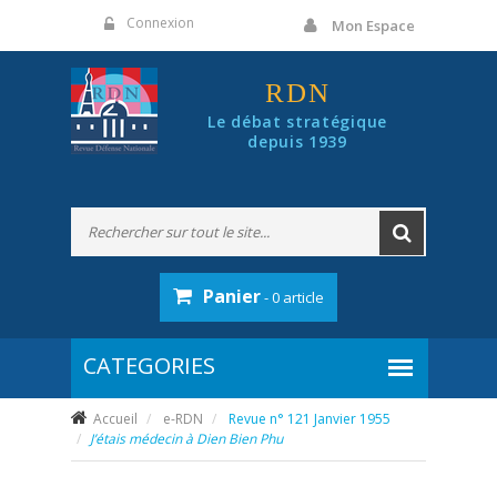
Panneau de gestion des cookies
Connexion
Mon Espace
RDN
Le débat stratégique
depuis 1939
Panier
- 0 article
Accueil
e-RDN
Revue n° 121 Janvier 1955
J’étais médecin à Dien Bien Phu