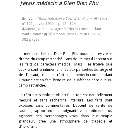
J’étais médecin à Dien Bien Phu
R. Bt.
, «
J’étais médecin à Dien Bien Phu
»
Revue
n° 121 Janvier 1955
- p. 124-124
Auteur(s) de l'ouvrage : Médecin-commandant
Paul Grauwin
Éditions France-Empire, 1954 ;
382 pages
Le médecin-chef de Dien Bien Phu nous fait revivre le
drame du camp retranché. Sans doute met-il l’accent sur
les faits de caractère médical. Mais il se trouve que
ceux-ci sont si intimement liés aux péripéties du siège et
de l’assaut, que le récit du médecin-commandant
Grauwin est en fait l’histoire de la défense héroïque du
camp retranché.
Le récit est simple et objectif. Le ton est naturellement
mesuré et sans recherche littéraire. Les faits sont
exposés sans commentaires. L’accent de vérité de
l’auteur, rapportant une poignante vie quotidienne où
agissent des personnages vrais dans leur simple
grandeur, crée une atmosphère de tragédie et
d’héroïsme.