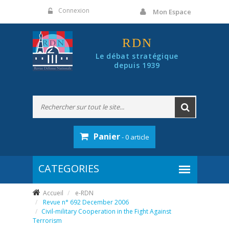
Panneau de gestion des cookies
Connexion
Mon Espace
RDN
Le débat stratégique
depuis 1939
Panier
- 0 article
Accueil
e-RDN
Revue n° 692 December 2006
Civil-military Cooperation in the Fight Against
Terrorism