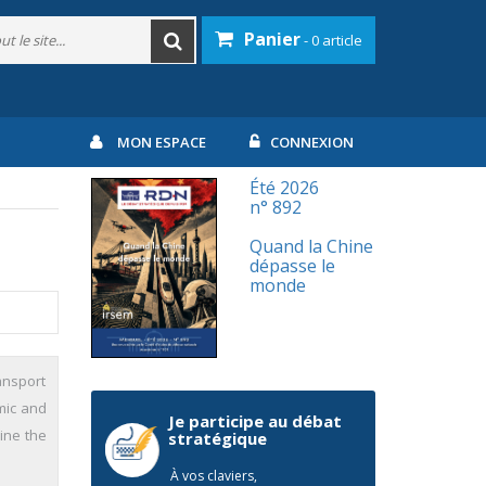
Panier
- 0 article
MON ESPACE
CONNEXION
Été 2026
n° 892
Quand la Chine
dépasse le
monde
ansport
omic and
Je participe au débat
mine the
stratégique
À vos claviers,