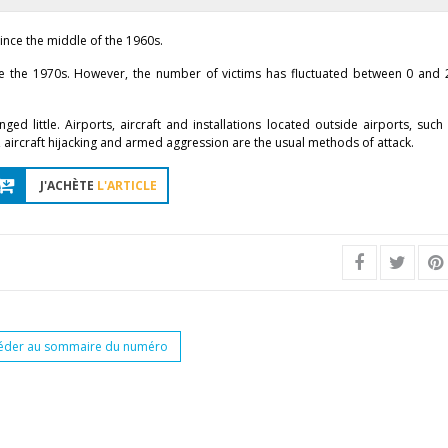
since the middle of the 1960s.
nce the 1970s. However, the number of victims has fluctuated between 0 and 2
 little. Airports, aircraft and installations located outside airports, such 
es, aircraft hijacking and armed aggression are the usual methods of attack.
J'ACHÈTE
L'ARTICLE
éder au sommaire du numéro