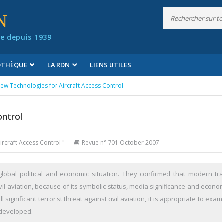
N
e depuis 1939
IOTHÈQUE
LA RDN
LIENS UTILES
ew Technologies for Aircraft Access Control
ontrol
ircraft Access Control "
Revue n° 701 October 2007
obal political and economic situation. They confirmed that modern tr
ivil aviation, because of its symbolic status, media significance and econ
l significant terrorist threat against civil aviation, it is appropriate to exa
 developed.