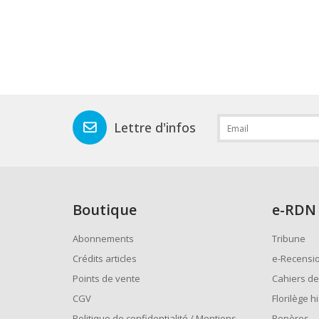
Lettre d'infos
Boutique
e
-RDN
Abonnements
Tribune
Crédits articles
e-Recensi
Points de vente
Cahiers de
CGV
Florilège h
Politique de confidentialité / Mentions
Repères