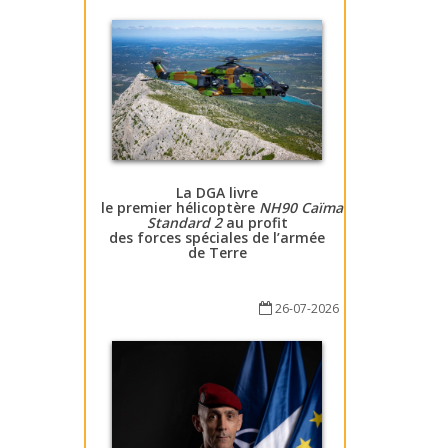
La DGA livre
le premier hélicoptère
NH90 Caïman
Standard 2
au profit
des forces spéciales de l’armée
de Terre
26-07-2026