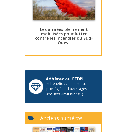
Les armées pleinement
mobilisées pour lutter
contre les incendies du Sud-
Ouest
Adhérez au CEDN
et bénéficiez d'un statut
privilégié et d'avantages
exclusifs (invitations...)
Anciens numéros