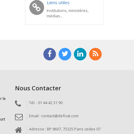
Liens utiles
Institutions, ministères,
médias...
Nous Contacter
r le
Tél. : 01 44 42 31 90
Email : contact@defnat.com
ourt
Adresse : BP 8607, 75325 Paris cedex 07