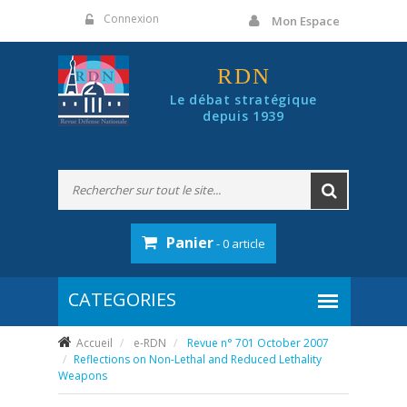
Panneau de gestion des cookies
Connexion
Mon Espace
RDN
Le débat stratégique
depuis 1939
Panier
- 0 article
Accueil
e-RDN
Revue n° 701 October 2007
Reflections on Non-Lethal and Reduced Lethality
Weapons