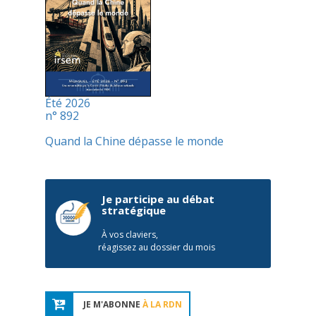
Été 2026
n° 892
Quand la Chine dépasse le monde
Je participe au débat
stratégique
À vos claviers,
réagissez au dossier du mois
JE M'ABONNE
À LA RDN