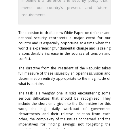
implement a defence and security policy that
meets our country’s present and future
requirements.
The decision to draft a new White Paper on defence and
national security represents a major event for our
country and is especially opportune at a time when the
world is experiencing fundamental change and is seeing
a considerable increase in the sources of tension and
conflict.
The directive from the President of the Republic takes
full measure of these issues by an openness, vision and
determination entirely appropriate to the magnitude of
what is at stake.
The task is a weighty one: it risks encountering some
serious difficulties that should be recognised. They
include the short time given to the Committee for this
work, the high daily workload of government
departments and their relative isolation from each
other, the complexity of the issues concerned and the
imperatives for finding savings, not forgetting the