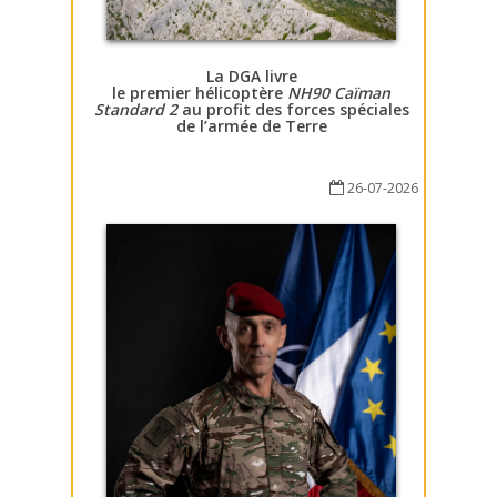
La DGA livre
le premier hélicoptère
NH90 Caïman
Standard 2
au profit des forces spéciales
de l’armée de Terre
26-07-2026