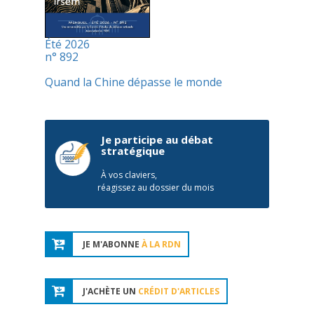
Été 2026
n° 892
Quand la Chine dépasse le monde
Je participe au débat
stratégique
À vos claviers,
réagissez au dossier du mois
JE M'ABONNE
À LA RDN
J'ACHÈTE UN
CRÉDIT D'ARTICLES