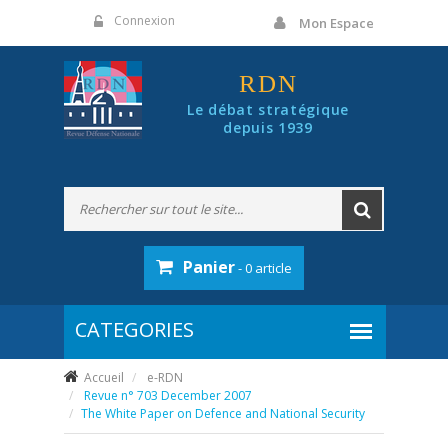
Panneau de gestion des cookies
Connexion
Mon Espace
RDN
Le débat stratégique
depuis 1939
Panier
- 0 article
Accueil
e-RDN
Revue n° 703 December 2007
The White Paper on Defence and National Security