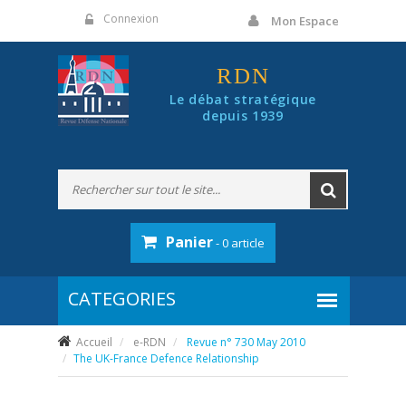
Panneau de gestion des cookies
Connexion
Mon Espace
RDN
Le débat stratégique
depuis 1939
Panier
- 0 article
Accueil
e-RDN
Revue n° 730 May 2010
The UK-France Defence Relationship