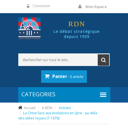
Panneau de gestion des cookies
Connexion
Mon Espace
RDN
Le débat stratégique
depuis 1939
Panier
- 0 article
Accueil
e-RDN
Articles
La Chine face aux évolutions en Syrie : au-delà
des idées reçues (T 1678)