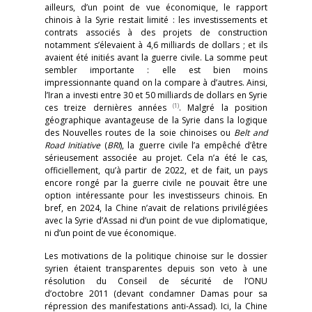
ailleurs, d’un point de vue économique, le rapport
chinois à la Syrie restait limité : les investissements et
contrats associés à des projets de construction
notamment s’élevaient à 4,6 milliards de dollars ; et ils
avaient été initiés avant la guerre civile. La somme peut
sembler importante : elle est bien moins
impressionnante quand on la compare à d’autres. Ainsi,
l’Iran a investi entre 30 et 50 milliards de dollars en Syrie
(1)
ces treize dernières années
. Malgré la position
géographique avantageuse de la Syrie dans la logique
des Nouvelles routes de la soie chinoises ou
Belt and
Road Initiative
(
BRI
), la guerre civile l’a empêché d’être
sérieusement associée au projet. Cela n’a été le cas,
officiellement, qu’à partir de 2022, et de fait, un pays
encore rongé par la guerre civile ne pouvait être une
option intéressante pour les investisseurs chinois. En
bref, en 2024, la Chine n’avait de relations privilégiées
avec la Syrie d’Assad ni d’un point de vue diplomatique,
ni d’un point de vue économique.
Les motivations de la politique chinoise sur le dossier
syrien étaient transparentes depuis son veto à une
résolution du Conseil de sécurité de l’ONU
d’octobre 2011 (devant condamner Damas pour sa
répression des manifestations anti-Assad). Ici, la Chine