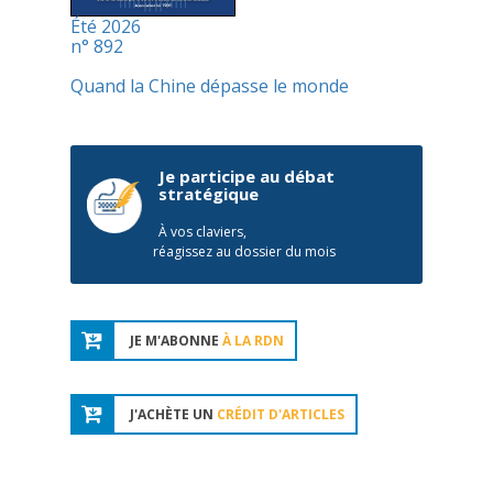
Été 2026
n° 892
Quand la Chine dépasse le monde
Je participe au débat
stratégique
À vos claviers,
réagissez au dossier du mois
JE M'ABONNE
À LA RDN
J'ACHÈTE UN
CRÉDIT D'ARTICLES