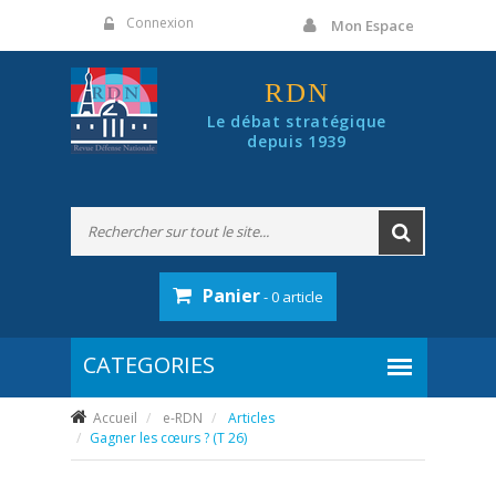
Panneau de gestion des cookies
Connexion
Mon Espace
RDN
Le débat stratégique
depuis 1939
Panier
- 0 article
Accueil
e-RDN
Articles
Gagner les cœurs ? (T 26)