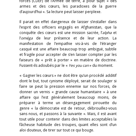
forces (CDEF) de l’Armée de terre, a pour sujet « des
armes et des cœurs, les paradoxes de la guerre
d’aujourd’hui ». Sa lecture peut laisser perplexe.
Il parait en effet dangereux de laisser s’installer dans
l’esprit des officiers engagés en Afghanistan, que la
conquête des cœurs est une mission sacrée, l’
alpha
et
l’
oméga
de leur présence et de leur action. La
manifestation de l’empathie vis-à-vis de l’étranger
casqué est une affaire beaucoup trop ambiguë, subtile
et fragile pour accepter de s’en laisser compter par les
faiseurs de « prêt à porter » en matière de doctrine.
Fussent-ils adoubés par le «
Yes you can
» du moment.
« Gagner les cœurs » ne doit être qu’un procédé additif
dont le but, tout cynisme déployé, serait de soulager si
faire se peut la pression ennemie sur nos forces, de
donner un vernis « grande cause humanitaire » à une
affaire qui l’est généralement beaucoup moins, de
préparer à terme un désengagement pirouette du
genre « la démocratie est de retour, débrouillez-vous
sans nous, et passons à la suivante ». Mais, il est avant
tout utile pour contenir dans des limites acceptables la
fâcheuse habitude des troupes, quant elles sont d’un
aloi douteux, de tirer sur tout ce qui bouge.