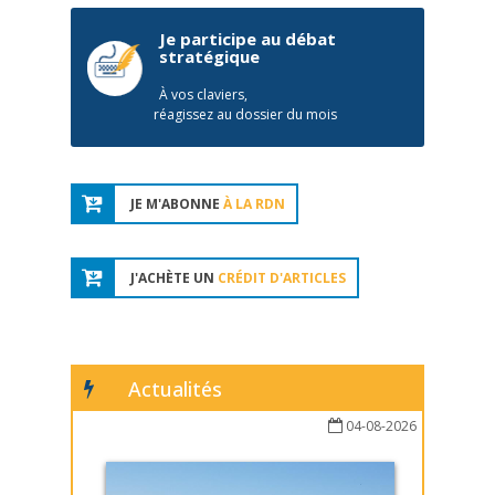
Je participe au débat
stratégique
À vos claviers,
réagissez au dossier du mois
JE M'ABONNE
À LA RDN
J'ACHÈTE UN
CRÉDIT D'ARTICLES
Actualités
04-08-2026