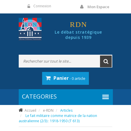
Panneau de gestion des cookies
Connexion
Mon Espace
RDN
Le débat stratégique
depuis 1939
Panier
- 0 article
Accueil
e-RDN
Articles
Le fait militaire comme matrice de la nation
australienne (2/3) : 1918-1950 (T 613)