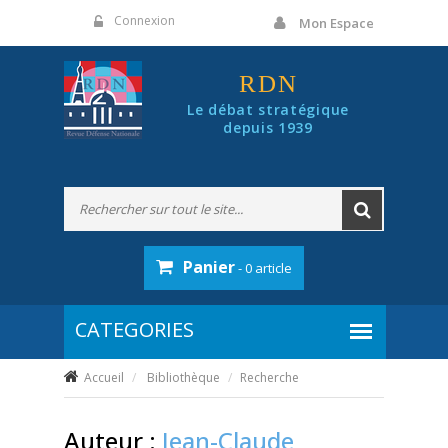
Panneau de gestion des cookies
Connexion
Mon Espace
RDN
Le débat stratégique
depuis 1939
Panier
- 0 article
Accueil
Bibliothèque
Recherche
Auteur :
Jean-Claude