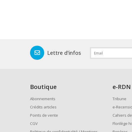
Lettre d'infos
Boutique
e
-RDN
Abonnements
Tribune
Crédits articles
e-Recensi
Points de vente
Cahiers de
CGV
Florilège h
Politique de confidentialité / Mentions
Repères