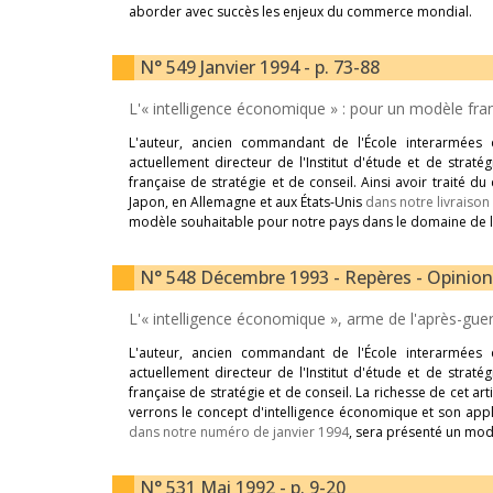
aborder avec succès les enjeux du commerce mondial.
N° 549 Janvier 1994 - p. 73-88
L'« intelligence économique » : pour un modèle fra
L'auteur, ancien commandant de l'École interarmées d
actuellement directeur de l'Institut d'étude et de strat
française de stratégie et de conseil. Ainsi avoir traité 
Japon, en Allemagne et aux États-Unis
dans notre livraiso
modèle souhaitable pour notre pays dans le domaine de l
N° 548 Décembre 1993 - Repères - Opinions
L'« intelligence économique », arme de l'après-gue
L'auteur, ancien commandant de l'École interarmées d
actuellement directeur de l'Institut d'étude et de strat
française de stratégie et de conseil. La richesse de cet arti
verrons le concept d'intelligence économique et son appl
dans notre numéro de janvier 1994
, sera présenté un mod
N° 531 Mai 1992 - p. 9-20