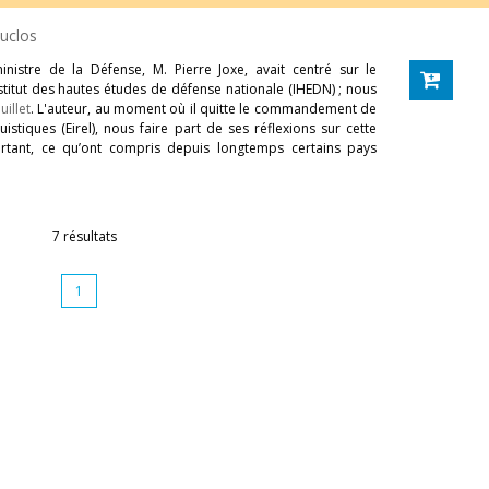
uclos
inistre de la Défense, M. Pierre Joxe, avait centré sur le
stitut des hautes études de défense nationale (IHEDN) ; nous
illet
. L'auteur, au moment où il quitte le commandement de
stiques (Eirel), nous faire part de ses réflexions sur cette
ourtant, ce qu’ont compris depuis longtemps certains pays
7 résultats
1