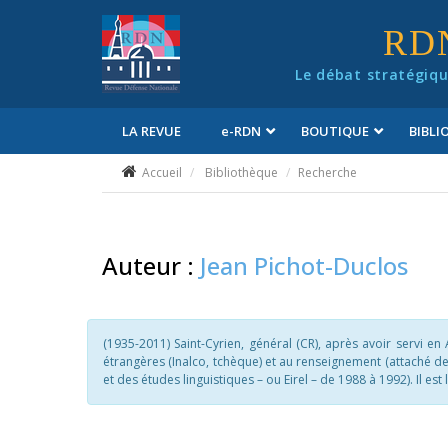
Panneau de gestion des cookies
RD
Le débat stratégiqu
LA REVUE
e
-RDN
BOUTIQUE
BIBL
Conditions générales de vente
Accueil
Bibliothèque
Recherche
Auteur :
Jean Pichot-Duclos
(1935-2011) Saint-Cyrien, général (CR), après avoir servi en 
étrangères (Inalco, tchèque) et au renseignement (attaché 
et des études linguistiques – ou Eirel – de 1988 à 1992). Il e