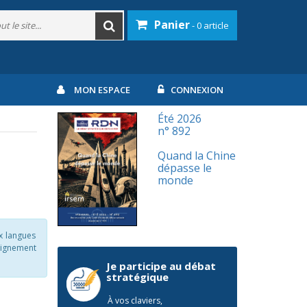
Panier
- 0 article
MON ESPACE
CONNEXION
Été 2026
n° 892
Quand la Chine
dépasse le
monde
ux langues
eignement
Je participe au débat
stratégique
À vos claviers,