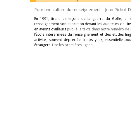
Pour une culture du renseignement
-
Jean Pichot-D
En 1991, tirant les leçons de la guerre du Golfe, le m
renseignement son allocution devant les auditeurs de l’In
en avions d’ailleurs
publié le texte dans notre numéro de ju
l’École interarmées du renseignement et des études lingui
activité, souvent dépréciée à nos yeux, essentielle p
étrangers.
Lire les premières lignes