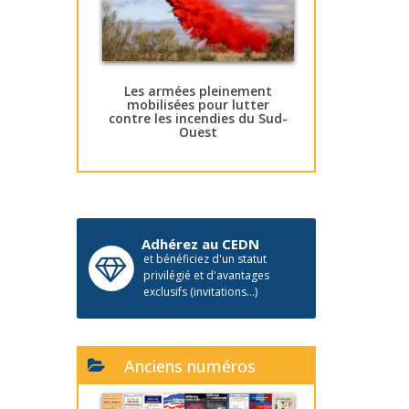
Les armées pleinement
mobilisées pour lutter
contre les incendies du Sud-
Ouest
Adhérez au CEDN
et bénéficiez d'un statut
privilégié et d'avantages
exclusifs (invitations...)
Anciens numéros