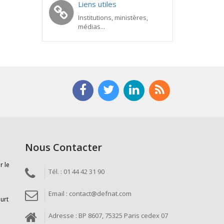
Liens utiles
Institutions, ministères,
médias...
Nous Contacter
r le
Tél. : 01 44 42 31 90
Email : contact@defnat.com
ourt
Adresse : BP 8607, 75325 Paris cedex 07