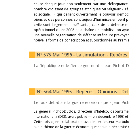
cause chaque jour non seulement par une délinquance 
nombre croissant de groupes ethniques ou religieux « rés
et sociale... » qui défient ouvertement le pouvoir démocr
biens et des personnes sont aujourd'hui mises en péril 
civile sont largement insuffisants ; ceux de la défense 
opérationnel qu'en 2008 et la chaîne de mobilisation ayan
une nouvelle organisation de défense intérieure prévoyant
nouvelle forme de conscription et subordonnée au Premier 
N° 575 Mai 1996 - La simulation - Repères 
La République et le Renseignement
-
Jean Pichot-D
N° 564 Mai 1995 - Repères - Opinions - Déb
Le faux débat sur la guerre économique
-
Jean Pic
Le général Pichot-Duclos, directeur d'Intelco, départe
International » (DCI), avait publié — en décembre 1993 et 
Cette fois-ci, en collaboration avec le professeur Harbulot
sur le thème de la guerre économique et sur la nécessité d