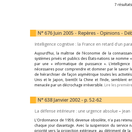
7 résultats
N° 676 Juin 2005 - Repères - Opinions - Déb
Intelligence cognitive : la France en retard d'un pa
Aujourd’hui, la maîtrise de l’économie de la connaissance
systèmes privés et publics des États-nations se nomme « 
par une « informatique de puissance ». L’intelligenc
nécessaires pour comprendre et dominer par le savoir le
de hiérarchiser de façon asymétrique toutes les activités
Unis et le Japon, bientôt la Chine et l’Inde, semblent
menacée par un décrochage irréversible.
Lire les première
N° 638 Janvier 2002 - p. 52-62
La défense intérieure : une urgence absolue
-
Jean
L'Ordonnance de 1959, devenue obsolète, n'a pas retenu 
chaque jour davantage. Avec la suspension du service na
priorité vers la projection extérieure, au détriment de la 