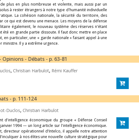
de plus en plus nombreuse et violente, mais aussi par un
olus à rester étrangers à notre type d'humanité individuelle
atique. La cohésion nationale, la sécurité du territoire, des
par ce qui est devenu une menace. Les moyens de la défense
militaire également, le nouveau système des réserves n'étant
t été en grande partie dissoute. Il faut donc mettre en place
, en particulier, une « garde nationale » faisant appel à une
ministre. Il y a extrême urgence.
- Opinions - Débats - p. 63-81
uclos
,
Christian Harbulot
,
Rémi Kauffer
ats - p. 111-124
hot-Duclos
,
Christian Harbulot
ment d'intelligence économique du groupe « Défense Conseil
janvier 1994 — un long article sur l'intelligence économique.
, directeur opérationnel d'Intelco, il appelle notre attention
'inculquer à nos élites une nouvelle culture stratégique pour