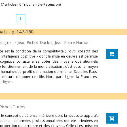
 (7 articles - 0 Tribune - 0 e-Recension)
1
ats - p. 147-160
radigme !
-
Jean Pichot-Duclos
,
Jean-Pierre Hamon
 est la condition de la compétitivité ; l’outil collectif des
intelligence cognitive » dont la mise en oeuvre est permise
e cognitive consiste à se doter des moyens opérationnels
 fonctionnement de la mondialisation ; c’est aussi le moyen
 humaines au profit de la nation dominante. Seuls les États-
 en mesure de jouer ce rôle. Hors paradigme, la France est
s lignes
 Pichot-Duclos
le concept de défense intérieure dont la nécessité apparaît
tional, les armées professionnalisées ont été orientées en
protection du territoire et des citoyens. Celle-ci est mise en