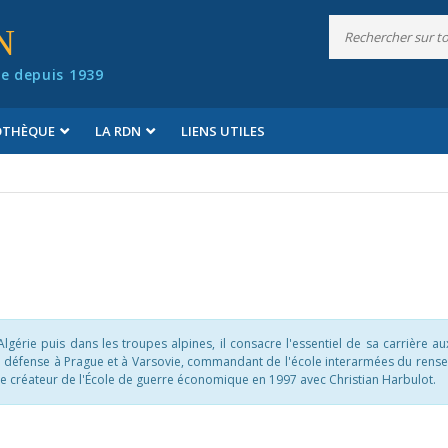
N
e depuis 1939
IOTHÈQUE
LA RDN
LIENS UTILES
Algérie puis dans les troupes alpines, il consacre l'essentiel de sa carrière a
de défense à Prague et à Varsovie, commandant de l'école interarmées du rens
st le créateur de l'École de guerre économique en 1997 avec Christian Harbulot.