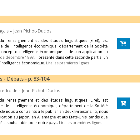
nçais
-
Jean Pichot-Duclos
u renseignement et des études linguistiques (Eirel), est
égie de l'intelligence économique, département de la Société
du concept d'intelligence économique et de son application au
n de décembre 1993
, il présente dans cette seconde partie, un
’intelligence économique.
Lire les premières lignes
 - Débats - p. 83-104
rre froide
-
Jean Pichot-Duclos
u renseignement et des études linguistiques (Eirel), est
égie de l'intelligence économique, département de la Société
cle nous a contraints à le publier en deux livraisons. Ici, nous
ication au Japon, en Allemagne et aux États-Unis, tandis que
èle souhaitable pour notre pays.
Lire les premières lignes