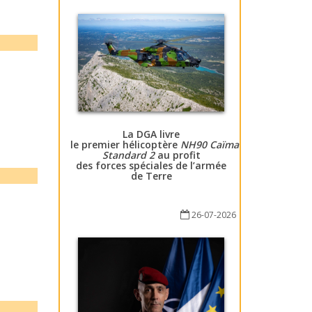
La DGA livre
le premier hélicoptère
NH90 Caïman
Standard 2
au profit
des forces spéciales de l’armée
de Terre
26-07-2026