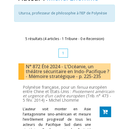
Uturoa, professeur de philosophie à l’IEP de Polynésie
5 résultats (4 articles - 1 Tribune - 0 e-Recension)
1
N° 872 Été 2024 - L’Océanie, un
théâtre sécuritaire en Indo-Pacifique ?
- Mémoire stratégique - p. 225-235
Polynésie française, pour un
fenua
européen
entre Chine et États-Unis :
Pivotement américain
et urgence d’un cadre européen
(Trib. n° 473 -
5 fév. 2014)
-
Michel Lhomme
L’auteur voit monter en Asie
l’antagonisme sino-américain et mesure
l’enrôlement progressif de tous les
acteurs du Pacifique Sud dans une