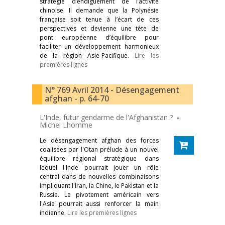
stratégie d’endiguement de l’activité
chinoise. Il demande que la Polynésie
française soit tenue à l’écart de ces
perspectives et devienne une tête de
pont européenne d’équilibre pour
faciliter un développement harmonieux
de la région Asie-Pacifique.
Lire les
premières lignes
N° 769 Avril 2014 - Désengagement
afghan - p. 64-70
L'Inde, futur gendarme de l'Afghanistan ?
-
Michel Lhomme
Le désengagement afghan des forces
coalisées par l'Otan prélude à un nouvel
équilibre régional stratégique dans
lequel l'Inde pourrait jouer un rôle
central dans de nouvelles combinaisons
impliquant l'Iran, la Chine, le Pakistan et la
Russie. Le pivotement américain vers
l'Asie pourrait aussi renforcer la main
indienne.
Lire les premières lignes