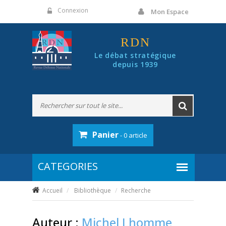
Panneau de gestion des cookies
Connexion
Mon Espace
RDN
Le débat stratégique
depuis 1939
Panier
- 0 article
Accueil
Bibliothèque
Recherche
Auteur :
Michel Lhomme