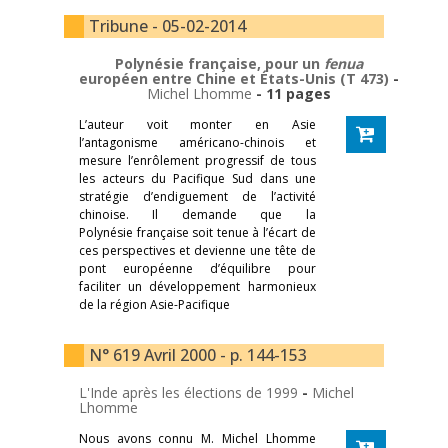
Tribune - 05-02-2014
Polynésie française, pour un
fenua
européen entre Chine et États-Unis (T 473)
-
Michel Lhomme
- 11 pages
L’auteur voit monter en Asie
l’antagonisme américano-chinois et
mesure l’enrôlement progressif de tous
les acteurs du Pacifique Sud dans une
stratégie d’endiguement de l’activité
chinoise. Il demande que la
Polynésie française soit tenue à l’écart de
ces perspectives et devienne une tête de
pont européenne d’équilibre pour
faciliter un développement harmonieux
de la région Asie-Pacifique
N° 619 Avril 2000 - p. 144-153
L'Inde après les élections de 1999
-
Michel
Lhomme
Nous avons connu M. Michel Lhomme