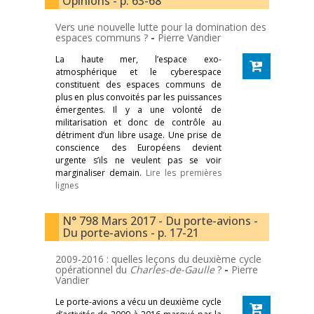
Opinions - p. 63-68
Vers une nouvelle lutte pour la domination des
espaces communs ?
-
Pierre Vandier
La haute mer, l’espace exo-
atmosphérique et le cyberespace
constituent des espaces communs de
plus en plus convoités par les puissances
émergentes. Il y a une volonté de
militarisation et donc de contrôle au
détriment d’un libre usage. Une prise de
conscience des Européens devient
urgente s’ils ne veulent pas se voir
marginaliser demain.
Lire les premières
lignes
N° 798 Mars 2017 - Du porte-avions -
Du porte-avions - p. 17-21
2009-2016 : quelles leçons du deuxième cycle
opérationnel du
Charles-de-Gaulle
?
-
Pierre
Vandier
Le porte-avions a vécu un deuxième cycle