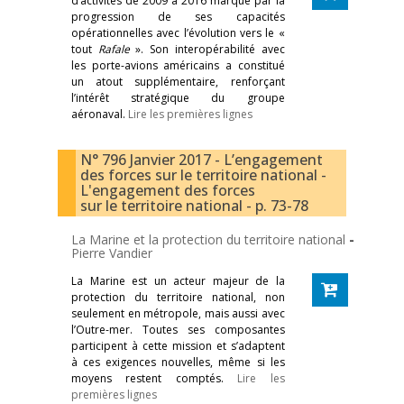
d’activités de 2009 à 2016 marqué par la
progression de ses capacités
opérationnelles avec l’évolution vers le «
tout
Rafale
». Son interopérabilité avec
les porte-avions américains a constitué
un atout supplémentaire, renforçant
l’intérêt stratégique du groupe
aéronaval.
Lire les premières lignes
N° 796 Janvier 2017 - L’engagement
des forces sur le territoire national -
L'engagement des forces
sur le territoire national - p. 73-78
La Marine et la protection du territoire national
-
Pierre Vandier
La Marine est un acteur majeur de la
protection du territoire national, non
seulement en métropole, mais aussi avec
l’Outre-mer. Toutes ses composantes
participent à cette mission et s’adaptent
à ces exigences nouvelles, même si les
moyens restent comptés.
Lire les
premières lignes