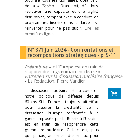
touchant tous les domaines, dont celui
de la «
Tech
». L’Otan doit, dès lors,
retrouver une capacité et une agilité
disruptives, rompant avec la conduite de
programmes inscrits dans la durée : se
réinventer pour ne pas subir.
Lire les
premières lignes
N° 871 Juin 2024 - Confrontations et
recompositions stratégiques - p. 5-11
Préambule
– « L’Europe est en train de
réapprendre la grammaire nucléaire »
Entretien sur la dissuasion nucléaire française
-
La Rédaction
,
Pierre Vandier
La dissuasion nucléaire est au cœur de
notre politique de défense depuis
60 ans. Si la France a toujours fait effort
pour assurer la crédibilité de la
dissuasion, l’Europe confrontée à la
guerre imposée par la Russie à l’Ukraine
est en train de réapprendre cette
grammaire nucléaire. Celle-ci est, plus
que jamais, au centre des enjeux pour