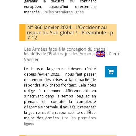
garantir la sécurité du continent
européen, aujourd’hui directement
menacée.
Lire les premières lignes
N° 866 Janvier 2024 - L’Occident au
risque du Sud global ? - Préambule - p.
7-12
Les Armées face à la contagion du chaos :
les défis de l’État-major des Armées
-
Pierre
Vandier
Le chaos de la guerre est devenu réalité
depuis février 2022. Il nous faut passer
du tempo des crises à la capacité de
répondre aux chaos frontaux. Cela nous
oblige à raisonner différemment en
s’inscrivant dans le temps long et en
prenant en compte la complexité
désormais normale. Il nous faut repenser
la guerre, c’est la responsabilité de l’État-
major des Armées.
Lire les premières
lignes