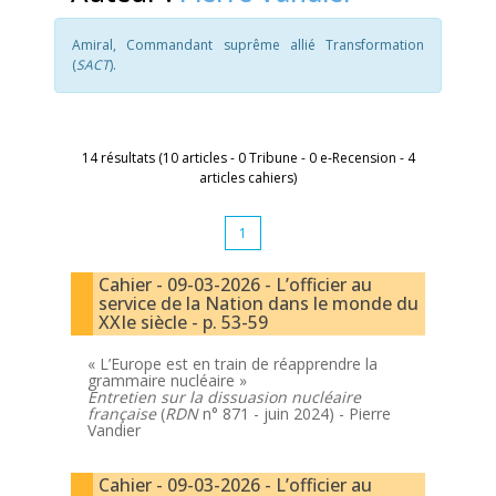
Amiral, Commandant suprême allié Transformation
(
SACT
).
14 résultats (10 articles - 0 Tribune - 0 e-Recension - 4
articles cahiers)
1
Cahier - 09-03-2026 - L’officier au
service de la Nation dans le monde du
XXIe siècle - p. 53-59
« L’Europe est en train de réapprendre la
grammaire nucléaire »
Entretien sur la dissuasion nucléaire
française
(
RDN
n° 871 - juin 2024) -
Pierre
Vandier
Cahier - 09-03-2026 - L’officier au