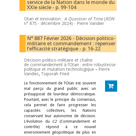
service de la Nation dans le monde du
XXIe siècle - p. 99-104
Otan et innovation :
A Question of Time
(
RDN
n° 875 - décembre 2024) -
Pierre Vandier
N° 887 Février 2026 - Décision politico-
militaire et commandement : repenser
l’efficacité stratégique - p. 16-22
Décision politico-militaire et chaîne
de commandement à l’Otan : entre robustesse
politique et mutation technologique
-
Pierre
Vandier
,
Tsiporah Fried
Le fonctionnement de l’Otan est souvent
mal perçu du grand public avec un
présupposé de lourdeur démocratique.
Pourtant, avec le principe du consensus,
cela permet de faire progresser les
capacités collectives, les Nations
conservant leur autonomie de décision.
L’évolution du
C2
(Commandement et
contrôle) répond à ce nouvel
environnement géopolitique de plus en