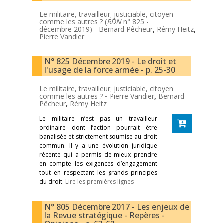
Le militaire, travailleur, justiciable, citoyen
comme les autres ? (
RDN
n° 825 -
décembre 2019) -
Bernard Pêcheur
,
Rémy Heitz
,
Pierre Vandier
N° 825 Décembre 2019 - Le droit et
l'usage de la force armée - p. 25-30
Le militaire, travailleur, justiciable, citoyen
comme les autres ?
-
Pierre Vandier
,
Bernard
Pêcheur
,
Rémy Heitz
Le militaire n’est pas un travailleur
ordinaire dont l’action pourrait être
banalisée et strictement soumise au droit
commun. Il y a une évolution juridique
récente qui a permis de mieux prendre
en compte les exigences d’engagement
tout en respectant les grands principes
du droit.
Lire les premières lignes
N° 805 Décembre 2017 - Les enjeux de
la Revue stratégique - Repères -