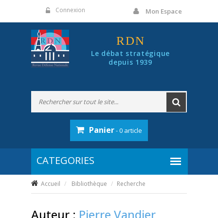
Panneau de gestion des cookies
Connexion
Mon Espace
RDN
Le débat stratégique
depuis 1939
Panier
- 0 article
Accueil
Bibliothèque
Recherche
Auteur :
Pierre Vandier