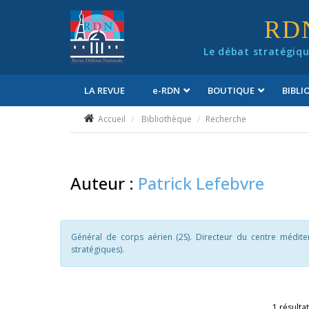
Panneau de gestion des cookies
RD
Le débat stratégiqu
LA REVUE
e
-RDN
BOUTIQUE
BIBL
Conditions générales de vente
Accueil
Bibliothèque
Recherche
Auteur :
Patrick Lefebvre
Général de corps aérien (2S). Directeur du centre médite
stratégiques).
1 résultat