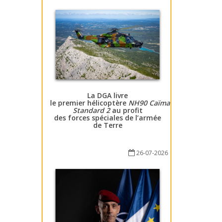
La DGA livre
le premier hélicoptère
NH90 Caïman
Standard 2
au profit
des forces spéciales de l’armée
de Terre
26-07-2026