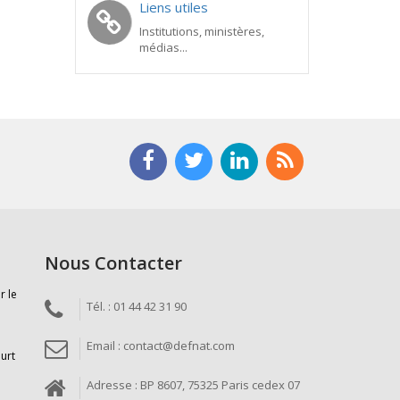
Liens utiles
Institutions, ministères,
médias...
Nous Contacter
r le
Tél. : 01 44 42 31 90
Email : contact@defnat.com
ourt
Adresse : BP 8607, 75325 Paris cedex 07