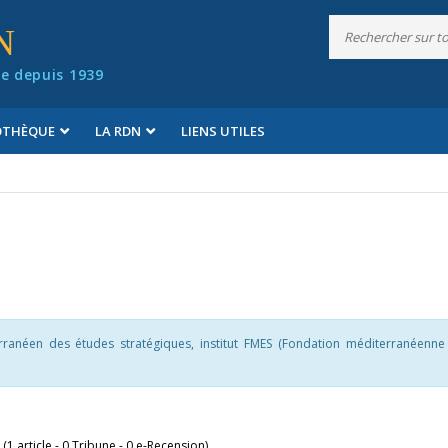
N
e depuis 1939
IOTHÈQUE
LA RDN
LIENS UTILES
rranéen des études stratégiques, institut FMES (Fondation méditerranéenne
 (1 article - 0 Tribune - 0 e-Recension)