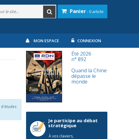
Panier
- 0 article
MON ESPACE
CONNEXION
Été 2026
n° 892
Quand la Chine
dépasse le
monde
 d'études
Je participe au débat
stratégique
À vos claviers,