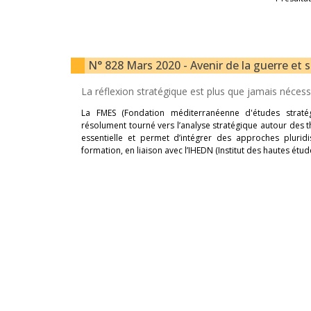
N° 828 Mars 2020 - Avenir de la guerre et 
La réflexion stratégique est plus que jamais néces
La FMES (Fondation méditerranéenne d'études stratég
résolument tourné vers l’analyse stratégique autour des 
essentielle et permet d’intégrer des approches pluridisc
formation, en liaison avec l’IHEDN (Institut des hautes étu