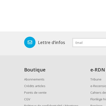
Lettre d'infos
Boutique
e
-RDN
Abonnements
Tribune
Crédits articles
e-Recensi
Points de vente
Cahiers de
CGV
Florilège h
Politique de confidentialité / Mentions
Repères