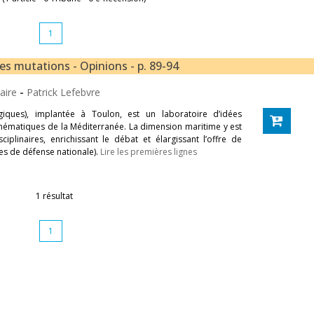
1
ses mutations - Opinions - p. 89-94
saire
-
Patrick Lefebvre
iques), implantée à Toulon, est un laboratoire d’idées
thématiques de la Méditerranée. La dimension maritime y est
iplinaires, enrichissant le débat et élargissant l’offre de
des de défense nationale).
Lire les premières lignes
1 résultat
1