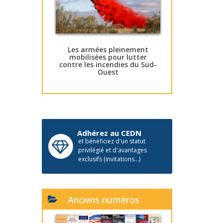
Les armées pleinement
mobilisées pour lutter
contre les incendies du Sud-
Ouest
Adhérez au CEDN
et bénéficiez d'un statut
privilégié et d'avantages
exclusifs (invitations...)
Anciens numéros