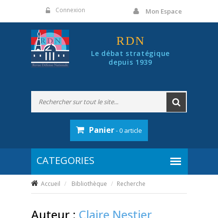
Panneau de gestion des cookies
Connexion
Mon Espace
RDN
Le débat stratégique
depuis 1939
Panier
- 0 article
Accueil
Bibliothèque
Recherche
Auteur :
Claire Nestier