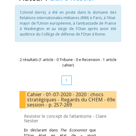
Colonel (terre), a été en poste dans le domaine des
Relations internationales militaires (RIM) à Paris, à l’état-
major de l’Union européenne, à l’ambassade de France
à Washington et au siège de l’Otan après avoir été
auditrice du Collège de défense de l’Otan à Rome.
2 résultats (1 article - 0 Tribune - 0 e-Recension - 1 article
cahier)
1
Cahier - 01-07-2020 - 2020 : chocs
stratégiques - Regards du CHEM - 69e
session - p. 257-269
Revisiter le concept de l’atlantisme -
Claire
Nestier
En déclarant dans
The Economist
que
l’Otan était en état de « mort