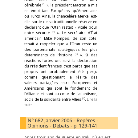
(1)
cérébrale
», le président Macron a mis
en émoi tant Européens, qu’Américains
ou Turcs. Ainsi, la chancelière Merkel est-
elle sortie de sa traditionnelle réserve en
déclarant que l’Otan restait « vitale pour
(2)
notre sécurité
». Le secrétaire d’État
américain Mike Pompeo, de son côté,
tenait à rappeler que « l’Otan reste un
des partenariats stratégiques les plus
(3)
déterminants de l’histoire
». Si des
réactions fortes ont suivi la déclaration
du Président français, c’est parce que ses
propos ont probablement été perçu
comme questionnant la réalité des
valeurs partagées entre Européens et
Américains qui sont le fondement de
l’Alliance et sont au cœur de l’atlantisme,
(4)
socle de la solidarité entre Alliés
.
Lire la
suite
N° 682 Janvier 2006 - Repères -
Opinions - Débats - p. 129-141
Après trois ans de guerre en Irak, où en est