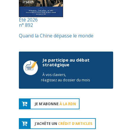
Été 2026
n° 892
Quand la Chine dépasse le monde
Je participe au débat
stratégique
À vos claviers,
réagissez au dossier du mois
JE M'ABONNE
À LA RDN
J'ACHÈTE UN
CRÉDIT D'ARTICLES