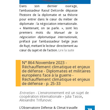
Dans son dernier ouvrage,
l’ambassadeur Raoul Delcorde dépasse
l’histoire de la diplomatie et sa théorie
pour entrer dans le cœur du métier de
diplomate : la négociation internationale.
« Maintenant, on se parle. », sont les
premiers mots du
Manuel de la
négociation diplomatique internationale
,
préfacé par l’ambassadeur belge Jean
de Ruyt, mettant le lecteur directement au
cœur du sujet et de l’action.
Lire la suite
N° 864 Novembre 2023 -
Réchauffement climatique et enjeux
de défense - Diplomates et militaires
européens face à la guerre -
Réchauffement climatique et enjeux
de défense - p. 25-33
Entretien
- L’environnement est un sujet de
coopération internationale
-
Julia Tasse
,
Alexandre Trifunovic
L’Observatoire Défense & Climat travaille