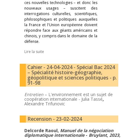
ces nouvelles technologies – et donc les
nouveaux usages – suscitent des
interrogations culturelles, scientifiques,
philosophiques et politiques auxquelles
la France et l'Union européenne doivent
répondre face aux géants américains et
chinois, y compris dans le domaine de la
défense.
Lire la suite
Cahier - 24-04-2024 - Spécial Bac 2024
– Spécialité histoire-géographie,
géopolitique et sciences politiques - p.
91-98
Entretien
– L'environnement est un sujet de
coopération internationale -
Julia Tasse
,
Alexandre Trifunovic
Recension - 23-02-2024
Delcorde Raoul,
Manuel de la négociation
diplomatique internationale
-
Bruylant, 2023,