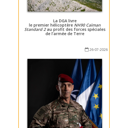
La DGA livre
le premier hélicoptère
NH90 Caïman
Standard 2
au profit des forces spéciales
de l’armée de Terre
26-07-2026