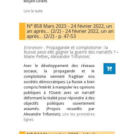
Moyen-Orient.
Lire la suite
N° 858 Mars 2023 - 24 février 2022, un
an après… (2/2) - 24 février 2022, un an
après… (2/2) - p. 47-53
Entretien
- Propagande et complotisme : la
Russie peut-elle gagner la guerre des narratifs ?
-
Marie Peltier
,
Alexandre Trifunovic
Avec le développement des réseaux
sociaux, la propagande et le
complotisme viennent fragiliser nos
sociétés démocratiques. La Russie a bien
compris l’intérêt à manipuler les opinions
publiques à l’Ouest avec un narratif
déformant la réalité pour répondre à des
objectifs politiques ouvertement
assumés. (Propos recueillis par
Alexandre Trifunovic).
Lire les premières
lignes