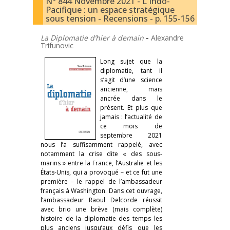
N° 844 Novembre 2021 - L'Indo-
Pacifique : un espace stratégique
sous tension - Recensions - p. 155-156
La Diplomatie d’hier à demain
-
Alexandre
Trifunovic
Long sujet que la
diplomatie, tant il
s’agit d’une science
ancienne, mais
ancrée dans le
présent. Et plus que
jamais : l’actualité de
ce mois de
septembre 2021
nous l’a suffisamment rappelé, avec
notamment la crise dite « des sous-
marins » entre la France, l’Australie et les
États-Unis, qui a provoqué – et ce fut une
première – le rappel de l’ambassadeur
français à Washington. Dans cet ouvrage,
l’ambassadeur Raoul Delcorde réussit
avec brio une brève (mais complète)
histoire de la diplomatie des temps les
plus anciens jusqu’aux défis que les