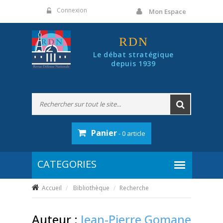
Panneau de gestion des cookies
Connexion
Mon Espace
RDN
Le débat stratégique
depuis 1939
Panier
- 0 article
Accueil
Bibliothèque
Recherche
Auteur :
Jean-Pierre Gomane