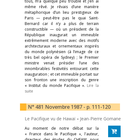
tous, m’a quelque peu troublé et j’en ai
même rêvé. Je rêvais d’une manière
métaphorique d’un lieu prestigieux de
Paris — peut-être pas le quai Saint-
Bernard car il n’y a plus de terrain
constructible — où un président de la
République inaugurait un immeuble
extrêmement moderne avec des motifs
architecturaux et ornementaux inspirés
du monde polynésien (à l’image de ce
très bel opéra de Sydney) ; le Premier
ministre venait présider l’une des
innombrables festivités entourant cette
inauguration ; et cet immeuble portait sur
son fronton une inscription du genre
« Institut du monde Pacifique ».
Lire la
suite
N° 481 Novembre 1987 - p. 111-120
Le Pacifique vu de Hawaï
-
Jean-Pierre Gomane
Au moment de notre débat sur la
« France dans le Pacifique », l'auteur,
directeur des études du CHEAM, nous