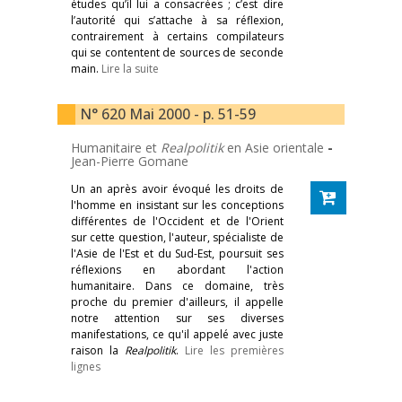
études qu’il lui a consacrées ; c’est dire
l’autorité qui s’attache à sa réflexion,
contrairement à certains compilateurs
qui se contentent de sources de seconde
main.
Lire la suite
N° 620 Mai 2000 - p. 51-59
Humanitaire et
Realpolitik
en Asie orientale
-
Jean-Pierre Gomane
Un an après avoir évoqué les droits de
l'homme en insistant sur les conceptions
différentes de l'Occident et de l'Orient
sur cette question, l'auteur, spécialiste de
l'Asie de l'Est et du Sud-Est, poursuit ses
réflexions en abordant l'action
humanitaire. Dans ce domaine, très
proche du premier d'ailleurs, il appelle
notre attention sur ses diverses
manifestations, ce qu'il appelé avec juste
raison la
Realpolitik
.
Lire les premières
lignes