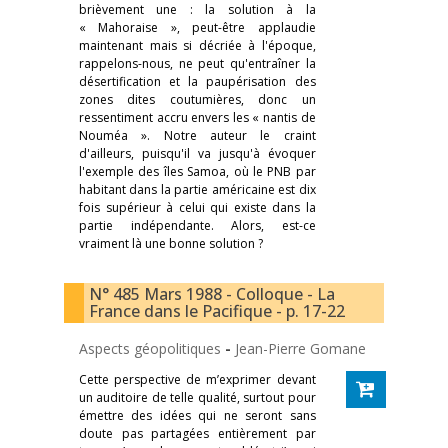
brièvement une : la solution à la
« Mahoraise », peut-être applaudie
maintenant mais si décriée à l'époque,
rappelons-nous, ne peut qu'entraîner la
désertification et la paupérisation des
zones dites coutumières, donc un
ressentiment accru envers les « nantis de
Nouméa ». Notre auteur le craint
d'ailleurs, puisqu'il va jusqu'à évoquer
l'exemple des îles Samoa, où le PNB par
habitant dans la partie américaine est dix
fois supérieur à celui qui existe dans la
partie indépendante. Alors, est-ce
vraiment là une bonne solution ?
N° 485 Mars 1988 - Colloque - La
France dans le Pacifique - p. 17-22
Aspects géopolitiques
-
Jean-Pierre Gomane
Cette perspective de m’exprimer devant
un auditoire de telle qualité, surtout pour
émettre des idées qui ne seront sans
doute pas partagées entièrement par