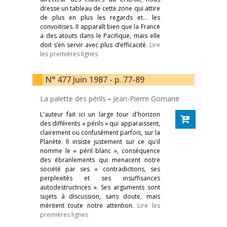
dresse un tableau de cette zone qui attire
de plus en plus les regards et… les
convoitises. Il apparaît bien que la France
a des atouts dans le Pacifique, mais elle
doit s’en servir avec plus d’efficacité.
Lire
les premières lignes
N° 477 Juin 1987 - p. 77-89
La palette des périls
-
Jean-Pierre Gomane
L'auteur fait ici un large tour d'horizon
des différents « périls » qui apparaissent,
clairement ou confusément parfois, sur la
Planète. Il insiste justement sur ce qu'il
nomme le « péril blanc », conséquence
des ébranlements qui menacent notre
société par ses « contradictions, ses
perplexités et ses insuffisances
autodestructrices ». Ses arguments sont
sujets à discussion, sans doute, mais
méritent toute notre attention.
Lire les
premières lignes