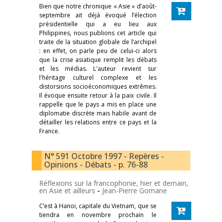
Bien que notre chronique « Asie » d’août-
septembre ait déjà évoqué l’élection
présidentielle qui a eu lieu aux
Philippines, nous publions cet article qui
traite de la situation globale de l’archipel
: en effet, on parle peu de celui-ci alors
que la crise asiatique remplit les débats
et les médias. L'auteur revient sur
l'héritage culturel complexe et les
distorsions socioéconomiques extrêmes.
Il évoque ensuite retour à la paix civile. Il
rappelle que le pays a mis en place une
diplomatie discrète mais habile avant de
détailler les relations entre ce pays et la
France.
N° 591 Octobre 1997 - Repères -
Opinions - Débats - p. 76-88
Réflexions sur la francophonie, hier et demain,
en Asie et ailleurs
-
Jean-Pierre Gomane
C’est à Hanoi, capitale du Vietnam, que se
tiendra en novembre prochain le