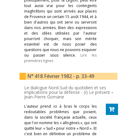
poétiquement, pour la Légion, peut être
tout aussi vrai pour les contingents
maghrébins qui sont arrivés aux places
de Provence un certain 15 août 1944, et à
bien d'autres qui ont servi ou serviront
dans nos armées. Bien des expressions
et des idées utilisées par l'auteur
pourront choquer, mais son mérite
essentiel est de nous poser des
questions que nous ne pouvons esquiver
ou passer sous silence.
Lire les
premières lignes
N° 418 Février 1982 - p. 33-49
Le dialogue Nord-Sud du quotidien et ses
implications pour la défense - (I) Le présent
-
Jean-Pierre Gomane
L'auteur prend ici à bras le corps les
redoutables problèmes que posent,
dans la société française actuelle, ceux
que l'on nomme les « allogènes », qui ont
quitté leur « Sud » pour notre « Nord ». Et
c'est bien en définitive un problème de