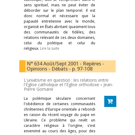
sens spirituel, mais ne peut éviter de
déborder sur le plan temporel. Il est
donc normal et nécessaire que la
papauté entretienne avec le monde,
organisé en États abritant quasiment tous
des communautés de fidèles, des
relations relevant de ces deux domaines,
celui du politique et celui du
religieux.
Lire la suite
N° 634 Août/Sept 2001 - Repères -
Opinions - Débats - p. 97-108
L'uniatisme en question : les relations entre
l'Église catholique et l'Église orthodoxe
-
Jean-
Pierre Gomane
La polémique séculaire concernant
l'obédience de certaines communautés
chrétiennes d'Europe orientale a rebondi
en raison du récent voyage du pape en
Ukraine. Ce problème qui revêt un
caractère religieux à l'origine, s'est
envenimé au cours des âges, pour des