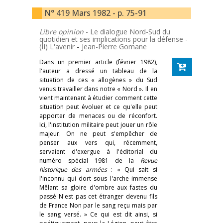
N° 419 Mars 1982 - p. 75-91
Libre opinion
- Le dialogue Nord-Sud du
quotidien et ses implications pour la défense -
(II) L'avenir
-
Jean-Pierre Gomane
Dans un premier article (février 1982),
l'auteur a dressé un tableau de la
situation de ces « allogènes » du Sud
venus travailler dans notre « Nord ». Il en
vient maintenant à étudier comment cette
situation peut évoluer et ce qu'elle peut
apporter de menaces ou de réconfort.
Ici, l'institution militaire peut jouer un rôle
majeur. On ne peut s'empêcher de
penser aux vers qui, récemment,
servaient d'exergue à l'éditorial du
numéro spécial 1981 de la
Revue
historique des armées
: « Qui sait si
l'inconnu qui dort sous l'arche immense
Mêlant sa gloire d'ombre aux fastes du
passé N'est pas cet étranger devenu fils
de France Non par le sang reçu mais par
le sang versé. » Ce qui est dit ainsi, si