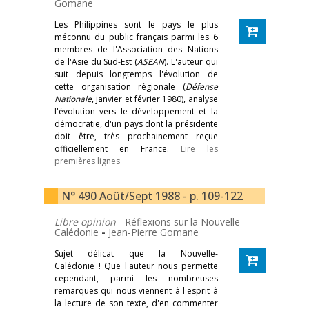
Gomane
Les Philippines sont le pays le plus
méconnu du public français parmi les 6
membres de l'Association des Nations
de l'Asie du Sud-Est (
ASEAN
). L'auteur qui
suit depuis longtemps l'évolution de
cette organisation régionale (
Défense
Nationale
, janvier et février 1980), analyse
l'évolution vers le développement et la
démocratie, d'un pays dont la présidente
doit être, très prochainement reçue
officiellement en France.
Lire les
premières lignes
N° 490 Août/Sept 1988 - p. 109-122
Libre opinion
- Réflexions sur la Nouvelle-
Calédonie
-
Jean-Pierre Gomane
Sujet délicat que la Nouvelle-
Calédonie ! Que l'auteur nous permette
cependant, parmi les nombreuses
remarques qui nous viennent à l'esprit à
la lecture de son texte, d'en commenter