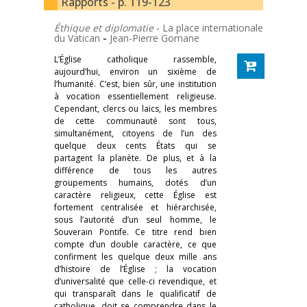
Rapports - p. 119-123
Éthique et diplomatie
- La place internationale
du Vatican
-
Jean-Pierre Gomane
L’Église catholique rassemble,
aujourd’hui, environ un sixième de
l’humanité. C’est, bien sûr, une institution
à vocation essentiellement religieuse.
Cependant, clercs ou laïcs, les membres
de cette communauté sont tous,
simultanément, citoyens de l’un des
quelque deux cents États qui se
partagent la planète. De plus, et à la
différence de tous les autres
groupements humains, dotés d’un
caractère religieux, cette Église est
fortement centralisée et hiérarchisée,
sous l’autorité d’un seul homme, le
Souverain Pontife. Ce titre rend bien
compte d’un double caractère, ce que
confirment les quelque deux mille ans
d’histoire de l’Église ; la vocation
d’universalité que celle-ci revendique, et
qui transparaît dans le qualificatif de
catholique, doit se comprendre dans le