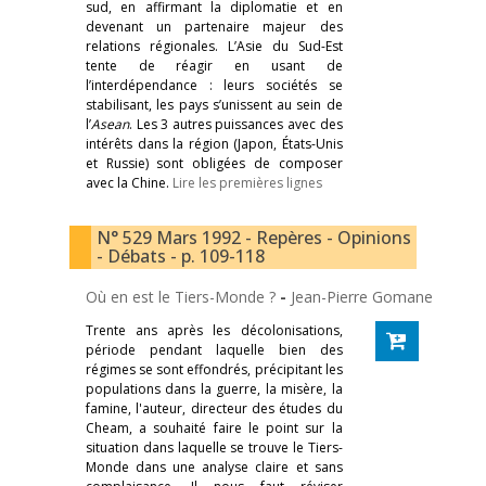
sud, en affirmant la diplomatie et en
devenant un partenaire majeur des
relations régionales. L’Asie du Sud-Est
tente de réagir en usant de
l’interdépendance : leurs sociétés se
stabilisant, les pays s’unissent au sein de
l’
Asean
. Les 3 autres puissances avec des
intérêts dans la région (Japon, États-Unis
et Russie) sont obligées de composer
avec la Chine.
Lire les premières lignes
N° 529 Mars 1992 - Repères - Opinions
- Débats - p. 109-118
Où en est le Tiers-Monde ?
-
Jean-Pierre Gomane
Trente ans après les décolonisations,
période pendant laquelle bien des
régimes se sont effondrés, précipitant les
populations dans la guerre, la misère, la
famine, l'auteur, directeur des études du
Cheam, a souhaité faire le point sur la
situation dans laquelle se trouve le Tiers-
Monde dans une analyse claire et sans