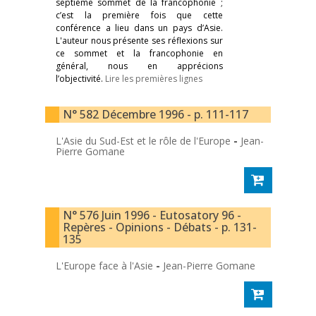
septième sommet de la francophonie ;
c’est la première fois que cette
conférence a lieu dans un pays d’Asie.
L'auteur nous présente ses réflexions sur
ce sommet et la francophonie en
général, nous en apprécions
l’objectivité.
Lire les premières lignes
N° 582 Décembre 1996 - p. 111-117
L'Asie du Sud-Est et le rôle de l'Europe
-
Jean-
Pierre Gomane
N° 576 Juin 1996 - Eutosatory 96 -
Repères - Opinions - Débats - p. 131-
135
L'Europe face à l'Asie
-
Jean-Pierre Gomane