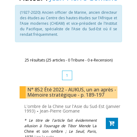
(1927-2020) Ancien officier de Marine, ancien directeur
des études au Centre des hautes études sur l’Afrique et
l’Asie modernes (CHEAM) et vice-président de l'Institut
du Pacifique, spécialiste de l’Asie du Sud-Est où il se
rendait fréquemment.
25 résultats (25 articles - 0 Tribune - 0 e-Recension)
1
N° 852 Été 2022 - AUKUS, un an après -
Mémoire stratégique - p. 189-197
L'ombre de la Chine sur l'Asie du Sud-Est (janvier
1993)
-
Jean-Pierre Gomane
* Le titre de l'article fait évidemment
allusion à l’ouvrage de Tibor Mende
La
Chine et son ombre
; Le Seuil, Paris,
1970.
Lire la suite