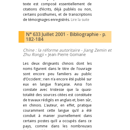
texte est composé essentiellement de
citations d’écrits, déjà publiés ou non,
certains posthumes, et de transcriptions
de témoignages enregistrés.
Lire la suite
N° 633 Juillet 2001 - Bibliographie - p.
182-184
Chine : la réforme autoritaire - Jiang Zemin et
Zhu Rongji
-
Jean-Pierre Gomane
Les deux dirigeants chinois dont les
noms figurent dans le titre de l’ouvrage
sont encore peu familiers au public
d’Occident ; rien n’a encore été publié sur
eux en langue française. Ainsi l’on
constate avec tristesse que la quasi-
totalité des sources citées est constituée
de travaux rédigés en anglais et, bien sûr,
en chinois. L’auteur, en effet, pratique
couramment cette langue qu’il a été
conduit à manier journellement dans
certains postes qu’il a occupés dans ce
pays, comme dans les nombreuses