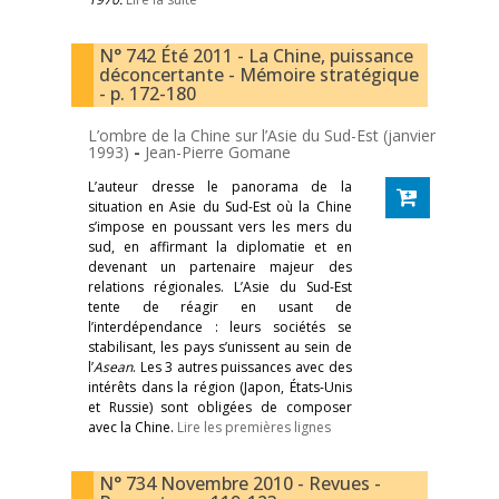
N° 742 Été 2011 - La Chine, puissance
déconcertante - Mémoire stratégique
- p. 172-180
L’ombre de la Chine sur l’Asie du Sud-Est (janvier
1993)
-
Jean-Pierre Gomane
L’auteur dresse le panorama de la
situation en Asie du Sud-Est où la Chine
s’impose en poussant vers les mers du
sud, en affirmant la diplomatie et en
devenant un partenaire majeur des
relations régionales. L’Asie du Sud-Est
tente de réagir en usant de
l’interdépendance : leurs sociétés se
stabilisant, les pays s’unissent au sein de
l’
Asean
. Les 3 autres puissances avec des
intérêts dans la région (Japon, États-Unis
et Russie) sont obligées de composer
avec la Chine.
Lire les premières lignes
N° 734 Novembre 2010 - Revues -