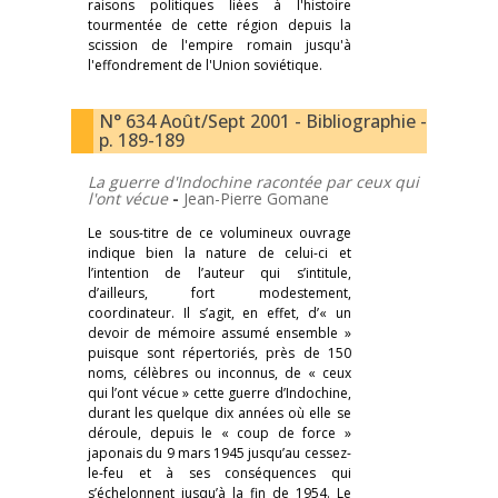
raisons politiques liées à l'histoire
tourmentée de cette région depuis la
scission de l'empire romain jusqu'à
l'effondrement de l'Union soviétique.
N° 634 Août/Sept 2001 - Bibliographie -
p. 189-189
La guerre d'Indochine racontée par ceux qui
l'ont vécue
-
Jean-Pierre Gomane
Le sous-titre de ce volumineux ouvrage
indique bien la nature de celui-ci et
l’intention de l’auteur qui s’intitule,
d’ailleurs, fort modestement,
coordinateur. Il s’agit, en effet, d’« un
devoir de mémoire assumé ensemble »
puisque sont répertoriés, près de 150
noms, célèbres ou inconnus, de « ceux
qui l’ont vécue » cette guerre d’Indochine,
durant les quelque dix années où elle se
déroule, depuis le « coup de force »
japonais du 9 mars 1945 jusqu’au cessez-
le-feu et à ses conséquences qui
s’échelonnent jusqu’à la fin de 1954. Le