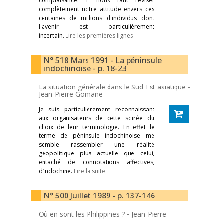
complaisance. Il nous faut réviser
complètement notre attitude envers ces
centaines de millions d'individus dont
l'avenir est particulièrement
incertain.
Lire les premières lignes
N° 518 Mars 1991 - La péninsule
indochinoise - p. 18-23
La situation générale dans le Sud-Est asiatique
-
Jean-Pierre Gomane
Je suis particulièrement reconnaissant
aux organisateurs de cette soirée du
choix de leur terminologie. En effet le
terme de péninsule indochinoise me
semble rassembler une réalité
géopolitique plus actuelle que celui,
entaché de connotations affectives,
d’Indochine.
Lire la suite
N° 500 Juillet 1989 - p. 137-146
Où en sont les Philippines ?
-
Jean-Pierre