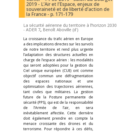
2019 - L’Air et l’Espace, enjeux de
souveraineté et de liberté d’action de
la France - p. 171-179
La sécurité aérienne du territoire à l’horizon 2030
-
ADER 7
,
Benoît Aboville (d')
La croissance du trafic aérien en Europe
a des implications directes sur les survols
de notre territoire et rend plus urgente
l’adaptation des structures actuelles en
charge de l’espace aérien : les modalités
qui seront adoptées pour la gestion du
Ciel unique européen (CUE) ont comme
objectif commun une défragmentation
des espaces nationaux et une
optimisation des trajectoires aériennes,
tant civiles que militaires. La gestion
future de la Posture permanente de
sécurité (PPS), qui est de la responsabilité
de l’Armée de l’air, en sera
inévitablement affectée. Cette dernière
doit également prendre en compte la
menace croissante des drones et du
terrorisme. Pour répondre à ces défis,