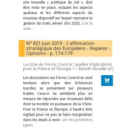
une nouvelle « politique du ciel », doit
être mise en place, incluant les aspects
spatiaux et les différents aspects du
nouveau dispositif sur lequel reposera la
gestion du trafic aérien d’ici 2025.
Lire la
suite
N° 821 Juin 2019 - L’affirmation
stratégique des Européens - Repères -
Opinions - p. 174-179
La crise de l’
Arms Control
: quelles implications
pour la France et l’Europe ?
-
Benoît Aboville (d')
Les discussions sur l’
Arms Control
se sont
tendues alors que des échéances
lourdes se présentent sur plusieurs
traités. Ceux-ci ne semblent plus en
mesure de répondre aux nouveaux défis
dont la montée en puissance de la Chine.
Pour la France et l’Europe, il faudra être
vigilant pour ne pas se faire marginaliser
dans les deals à venir.
Lire les premières
lignes