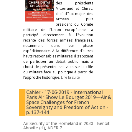
des présidents
Mitterrand et Chirac,
chef d’état-major des
Armées puis
président du Comité
militaire de l’Union européenne, a
participé directement à l’évolution
récente des forces armées françaises,
notamment dans leur phase
expéditionnaire. À la différence d’autres
hauts responsables militaires, il s’abstient
de participer au débat public mais a
choisi de présenter ses vues sur le rôle
du militaire face au politique à partir de
l’approche historique.
Lire la suite
Cahier - 17-06-2019 - International
Paris Air Show Le Bourget 2019—Air &
Space Challenges for French
Sovereignty and Freedom of Action -
p. 137-144
Air Security of the Homeland in 2030 -
Benoît
Aboville (d')
,
ADER 7