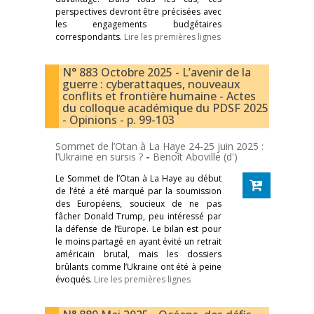
perspectives devront être précisées avec
les engagements budgétaires
correspondants.
Lire les premières lignes
N° 883 Octobre 2025 - L’avenir de la
guerre : cyberattaques, nouveaux
conflits et frontière humaine - Actes
du colloque académique du PDSF 2025
- Opinions - p. 99-103
Sommet de l’Otan à La Haye 24-25 juin 2025 :
l’Ukraine en sursis ?
-
Benoît Aboville (d')
Le Sommet de l’Otan à La Haye au début
de l’été a été marqué par la soumission
des Européens, soucieux de ne pas
fâcher Donald Trump, peu intéressé par
la défense de l’Europe. Le bilan est pour
le moins partagé en ayant évité un retrait
américain brutal, mais les dossiers
brûlants comme l’Ukraine ont été à peine
évoqués.
Lire les premières lignes