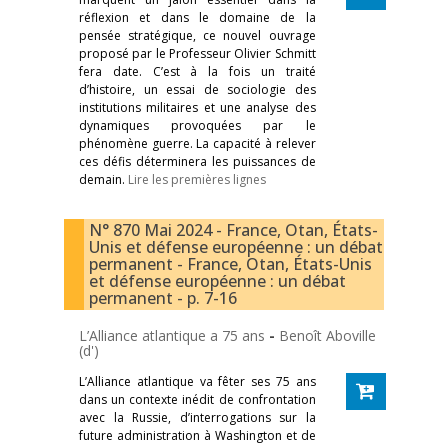
réflexion et dans le domaine de la
pensée stratégique, ce nouvel ouvrage
proposé par le Professeur Olivier Schmitt
fera date. C’est à la fois un traité
d’histoire, un essai de sociologie des
institutions militaires et une analyse des
dynamiques provoquées par le
phénomène guerre. La capacité à relever
ces défis déterminera les puissances de
demain.
Lire les premières lignes
N° 870 Mai 2024 - France, Otan, États-
Unis et défense européenne : un débat
permanent - France, Otan, États-Unis
et défense européenne : un débat
permanent - p. 7-16
L’Alliance atlantique a 75 ans
-
Benoît Aboville
(d')
L’Alliance atlantique va fêter ses 75 ans
dans un contexte inédit de confrontation
avec la Russie, d’interrogations sur la
future administration à Washington et de