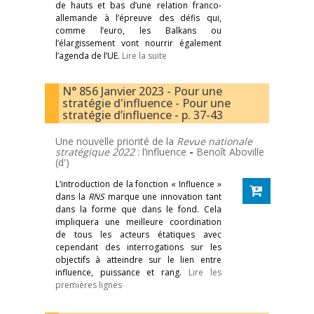
de hauts et bas d’une relation franco-
allemande à l’épreuve des défis qui,
comme l’euro, les Balkans ou
l’élargissement vont nourrir également
l’agenda de l’UE.
Lire la suite
N° 856 Janvier 2023 - Pour une
stratégie d'influence - Pour une
stratégie d’influence - p. 37-43
Une nouvelle priorité de la
Revue nationale
stratégique
2022
: l’influence
-
Benoît Aboville
(d')
L’introduction de la fonction « Influence »
dans la
RNS
marque une innovation tant
dans la forme que dans le fond. Cela
impliquera une meilleure coordination
de tous les acteurs étatiques avec
cependant des interrogations sur les
objectifs à atteindre sur le lien entre
influence, puissance et rang.
Lire les
premières lignes