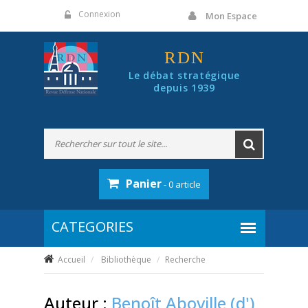
Panneau de gestion des cookies
Connexion
Mon Espace
RDN
Le débat stratégique
depuis 1939
Panier
- 0 article
Accueil
Bibliothèque
Recherche
Auteur :
Benoît Aboville (d')