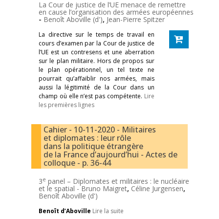
La Cour de justice de l’UE menace de remettre
en cause l’organisation des armées européennes
-
Benoît Aboville (d')
,
Jean-Pierre Spitzer
La directive sur le temps de travail en
cours d’examen par la Cour de justice de
l’UE est un contresens et une aberration
sur le plan militaire. Hors de propos sur
le plan opérationnel, un tel texte ne
pourrait qu’affaiblir nos armées, mais
aussi la légitimité de la Cour dans un
champ où elle n’est pas compétente.
Lire
les premières lignes
Cahier - 10-11-2020 - Militaires
et diplomates : leur rôle
dans la politique étrangère
de la France d’aujourd’hui - Actes de
colloque - p. 36-44
e
3
panel – Diplomates et militaires : le nucléaire
et le spatial -
Bruno Maigret
,
Céline Jurgensen
,
Benoît Aboville (d')
Benoît d’Aboville
Lire la suite