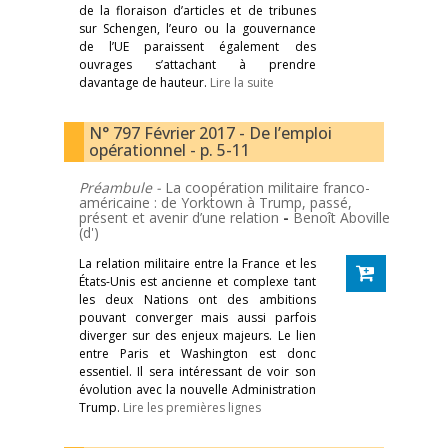
de la floraison d’articles et de tribunes
sur Schengen, l’euro ou la gouvernance
de l’UE paraissent également des
ouvrages s’attachant à prendre
davantage de hauteur.
Lire la suite
N° 797 Février 2017 - De l’emploi
opérationnel - p. 5-11
Préambule -
La coopération militaire franco-
américaine : de Yorktown à Trump, passé,
présent et avenir d’une relation
-
Benoît Aboville
(d')
La relation militaire entre la France et les
États-Unis est ancienne et complexe tant
les deux Nations ont des ambitions
pouvant converger mais aussi parfois
diverger sur des enjeux majeurs. Le lien
entre Paris et Washington est donc
essentiel. Il sera intéressant de voir son
évolution avec la nouvelle Administration
Trump.
Lire les premières lignes