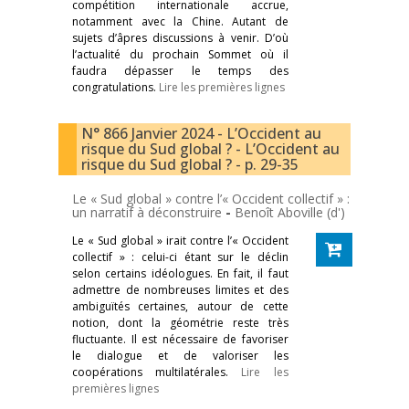
compétition internationale accrue,
notamment avec la Chine. Autant de
sujets d’âpres discussions à venir. D’où
l’actualité du prochain Sommet où il
faudra dépasser le temps des
congratulations.
Lire les premières lignes
N° 866 Janvier 2024 - L’Occident au
risque du Sud global ? - L’Occident au
risque du Sud global ? - p. 29-35
Le « Sud global » contre l’« Occident collectif » :
un narratif à déconstruire
-
Benoît Aboville (d')
Le « Sud global » irait contre l’« Occident
collectif » : celui-ci étant sur le déclin
selon certains idéologues. En fait, il faut
admettre de nombreuses limites et des
ambiguïtés certaines, autour de cette
notion, dont la géométrie reste très
fluctuante. Il est nécessaire de favoriser
le dialogue et de valoriser les
coopérations multilatérales.
Lire les
premières lignes