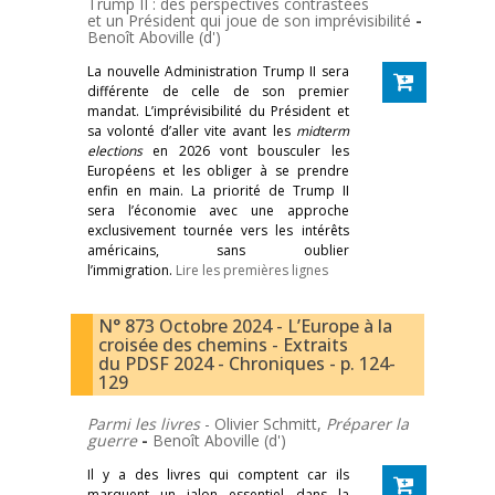
Trump II : des perspectives contrastées
et un Président qui joue de son imprévisibilité
-
Benoît Aboville (d')
La nouvelle Administration Trump II sera
différente de celle de son premier
mandat. L’imprévisibilité du Président et
sa volonté d’aller vite avant les
midterm
elections
en 2026 vont bousculer les
Européens et les obliger à se prendre
enfin en main. La priorité de Trump II
sera l’économie avec une approche
exclusivement tournée vers les intérêts
américains, sans oublier
l’immigration.
Lire les premières lignes
N° 873 Octobre 2024 - L’Europe à la
croisée des chemins - Extraits
du PDSF 2024 - Chroniques - p. 124-
129
Parmi les livres
- Olivier Schmitt,
Préparer la
guerre
-
Benoît Aboville (d')
Il y a des livres qui comptent car ils
marquent un jalon essentiel dans la