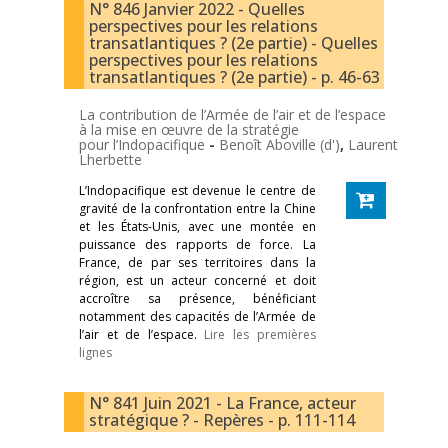
N° 846 Janvier 2022 - Quelles
perspectives pour les relations
transatlantiques ? (2e partie) - Quelles
perspectives pour les relations
transatlantiques ? (2e partie) - p. 46-63
La contribution de l’Armée de l’air et de l’espace
à la mise en œuvre de la stratégie
pour l’Indopacifique
-
Benoît Aboville (d')
,
Laurent
Lherbette
L’Indopacifique est devenue le centre de
gravité de la confrontation entre la Chine
et les États-Unis, avec une montée en
puissance des rapports de force. La
France, de par ses territoires dans la
région, est un acteur concerné et doit
accroître sa présence, bénéficiant
notamment des capacités de l’Armée de
l’air et de l’espace.
Lire les premières
lignes
N° 841 Juin 2021 - La France, acteur
stratégique ? - Repères - p. 111-114