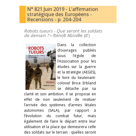
N° 821 Juin 2019 - L’affirmation
stratégique des Européens -
Recensions - p. 204-204
Robots tueurs - Que seront les soldats
de demain ?
-
Benoît Aboville (d')
Dans la collection
d’ouvrages publiés
sous l’égide de
l’Association pour les
études sur la guerre
et la stratégie (AEGES),
le livre du lieutenant-
colonel Brice Erbland
se détache par sa
clarté et son ambition. Il se propose en
effet de non seulement de resituer
l’arrivée des systèmes d’armes létales
autonomes (SALA), par rapport à
l’évolution du combat futur, mais
également de faire le départ entre leur
utilisation et la place qui demeurera celle
des soldats sur le terrain : quelles seront