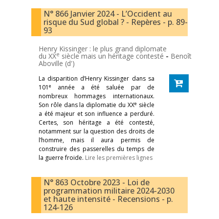
N° 866 Janvier 2024 - L’Occident au
risque du Sud global ? - Repères - p. 89-
93
Henry Kissinger : le plus grand diplomate
e
du XX
siècle mais un héritage contesté
-
Benoît
Aboville (d')
La disparition d’Henry Kissinger dans sa
e
101
année a été saluée par de
nombreux hommages internationaux.
e
Son rôle dans la diplomatie du XX
siècle
a été majeur et son influence a perduré.
Certes, son héritage a été contesté,
notamment sur la question des droits de
l’homme, mais il aura permis de
construire des passerelles du temps de
la guerre froide.
Lire les premières lignes
N° 863 Octobre 2023 - Loi de
programmation militaire 2024-2030
et haute intensité - Recensions - p.
124-126