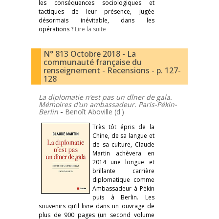
les conséquences sociologiques et
tactiques de leur présence, jugée
désormais inévitable, dans les
opérations ?
Lire la suite
N° 813 Octobre 2018 - La
communauté française du
renseignement - Recensions - p. 127-
128
La diplomatie n’est pas un dîner de gala.
Mémoires d’un ambassadeur. Paris-Pékin-
Berlin
-
Benoît Aboville (d')
Très tôt épris de la
Chine, de sa langue et
de sa culture, Claude
Martin achèvera en
2014 une longue et
brillante carrière
diplomatique comme
Ambassadeur à Pékin
puis à Berlin. Les
souvenirs qu’il livre dans un ouvrage de
plus de 900 pages (un second volume