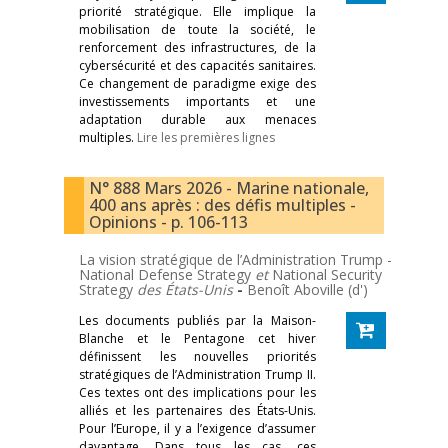
priorité stratégique. Elle implique la
mobilisation de toute la société, le
renforcement des infrastructures, de la
cybersécurité et des capacités sanitaires.
Ce changement de paradigme exige des
investissements importants et une
adaptation durable aux menaces
multiples.
Lire les premières lignes
N° 888 Mars 2026 - Marine nationale,
400 ans après : des défis multiples -
Opinions - p. 106-113
La vision stratégique de l’Administration Trump -
National Defense Strategy
et
National Security
Strategy
des États-Unis
-
Benoît Aboville (d')
Les documents publiés par la Maison-
Blanche et le Pentagone cet hiver
définissent les nouvelles priorités
stratégiques de l’Administration Trump II.
Ces textes ont des implications pour les
alliés et les partenaires des États-Unis.
Pour l’Europe, il y a l’exigence d’assumer
davantage. Dans tous les cas, ces