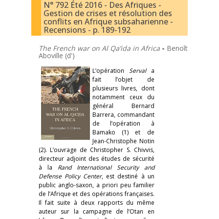
N° 792 Été 2016 - Des Afriques -
Gestion de crises et résolution des
conflits en Afrique subsaharienne -
Recensions - p. 189-192
The French war on Al Qa’ida in Africa
-
Benoît
Aboville (d')
L’opération
Serval
a
fait l’objet de
plusieurs livres, dont
notamment ceux du
général Bernard
Barrera, commandant
de l’opération à
Bamako (1) et de
Jean-Christophe Notin
(2). L’ouvrage de Christopher S. Chivvis,
directeur adjoint des études de sécurité
à la
Rand International Security and
Defense Policy Center
, est destiné à un
public anglo-saxon, a priori peu familier
de l’Afrique et des opérations françaises.
Il fait suite à deux rapports du même
auteur sur la campagne de l’Otan en