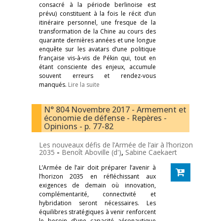
consacré à la période berlinoise est
prévu) constituent à la fois le récit d’un
itinéraire personnel, une fresque de la
transformation de la Chine au cours des
quarante dernières années et une longue
enquête sur les avatars d’une politique
française vis-à-vis de Pékin qui, tout en
étant consciente des enjeux, accumule
souvent erreurs et rendez-vous
manqués.
Lire la suite
N° 804 Novembre 2017 - Armement et
économie de défense - Repères -
Opinions - p. 77-82
Les nouveaux défis de l’Armée de l’air à l’horizon
2035
-
Benoît Aboville (d')
,
Sabine Caekaert
L’Armée de l’air doit préparer l’avenir à
l’horizon 2035 en réfléchissant aux
exigences de demain où innovation,
complémentarité, connectivité et
hybridation seront nécessaires. Les
équilibres stratégiques à venir renforcent
le besoin d’une capacité aéronautique