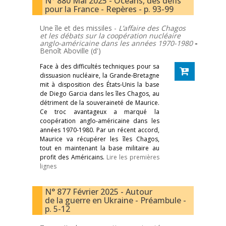
N° 880 Mai 2025 - Océans, des défis
pour la France - Repères - p. 93-99
Une île et des missiles -
L’affaire des Chagos
et les débats sur la coopération nucléaire
anglo-américaine dans les années 1970-1980
-
Benoît Aboville (d')
Face à des difficultés techniques pour sa
dissuasion nucléaire, la Grande-Bretagne
mit à disposition des États-Unis la base
de Diego Garcia dans les îles Chagos, au
détriment de la souveraineté de Maurice.
Ce troc avantageux a marqué la
coopération anglo-américaine dans les
années 1970-1980. Par un récent accord,
Maurice va récupérer les îles Chagos,
tout en maintenant la base militaire au
profit des Américains.
Lire les premières
lignes
N° 877 Février 2025 - Autour
de la guerre en Ukraine - Préambule -
p. 5-12