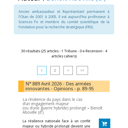
Ancien ambassadeur et Représentant permanent à
l'Otan de 2001 à 2005. Il est aujourd'hui professeur à
Sciences Po et membre du comité scientifique de la
Fondation pour la recherche stratégique (FRS).
30 résultats (25 articles - 1 Tribune - 0 e-Recension - 4
articles cahiers)
1
2
>
>>
N° 889 Avril 2026 - Des armées
innovantes - Opinions - p. 89-95
La résilience du pays dans le cas
d’un engagement majeur
(ou d’une guerre hybride) prolongé
-
Benoît
Aboville (d')
La résilience nationale face à un conflit
majeur ou hybride prolongé devient une