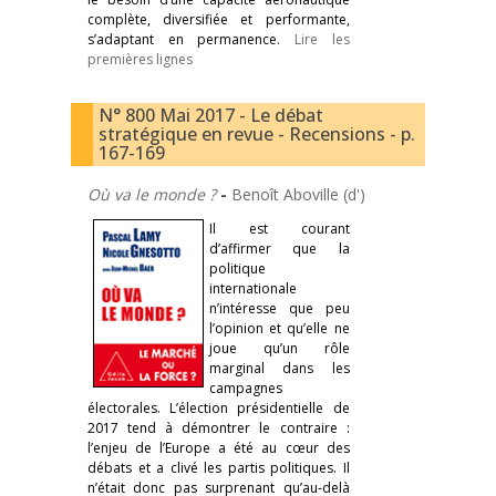
complète, diversifiée et performante,
s’adaptant en permanence.
Lire les
premières lignes
N° 800 Mai 2017 - Le débat
stratégique en revue - Recensions - p.
167-169
Où va le monde ?
-
Benoît Aboville (d')
Il est courant
d’affirmer que la
politique
internationale
n’intéresse que peu
l’opinion et qu’elle ne
joue qu’un rôle
marginal dans les
campagnes
électorales. L’élection présidentielle de
2017 tend à démontrer le contraire :
l’enjeu de l’Europe a été au cœur des
débats et a clivé les partis politiques. Il
n’était donc pas surprenant qu’au-delà