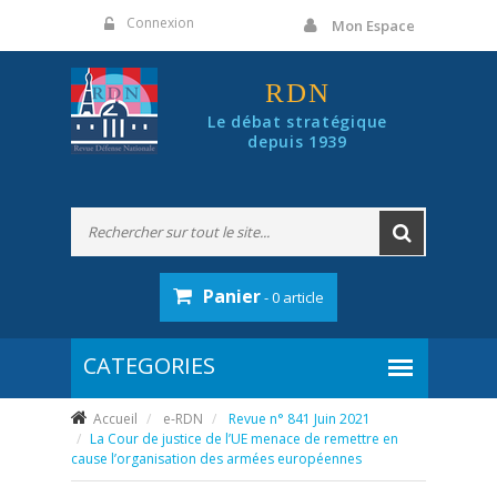
Panneau de gestion des cookies
Connexion
Mon Espace
RDN
Le débat stratégique
depuis 1939
Panier
- 0 article
Accueil
e-RDN
Revue n° 841 Juin 2021
La Cour de justice de l’UE menace de remettre en
cause l’organisation des armées européennes