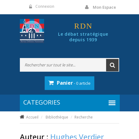
Panneau de gestion des cookies
Connexion
Mon Espace
RDN
Le débat stratégique
depuis 1939
Panier
- 0 article
Accueil
Bibliothèque
Recherche
Auteur :
Hughes Verdier