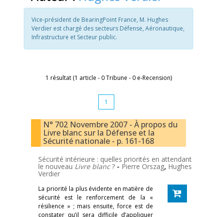
Vice-président de BearingPoint France, M. Hughes
Verdier est chargé des secteurs Défense, Aéronautique,
Infrastructure et Secteur public.
1 résultat (1 article - 0 Tribune - 0 e-Recension)
1
N° 702 Novembre 2007 - À propos du
Livre blanc sur la Défense et la
Sécurité nationale - p. 161-168
Sécurité intérieure : quelles priorités en attendant
le nouveau
Livre blanc
?
-
Pierre Orszag
,
Hughes
Verdier
La priorité la plus évidente en matière de
sécurité est le renforcement de la «
résilience » ; mais ensuite, force est de
constater qu’il sera difficile d’appliquer