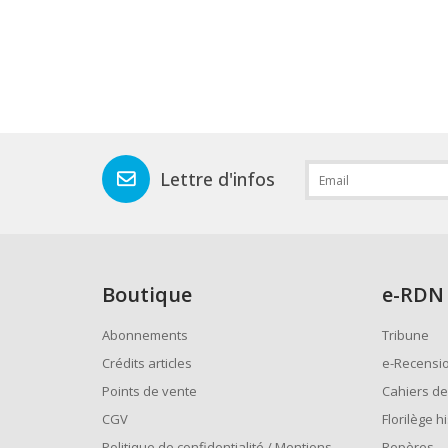
Lettre d'infos
Boutique
e
-RDN
Abonnements
Tribune
Crédits articles
e-Recensi
Points de vente
Cahiers de
CGV
Florilège h
Politique de confidentialité / Mentions
Repères