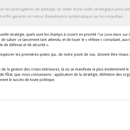
ier les prérogatives de pilotage, se doter d’une veille stratégique pour p
t enfin garantir un retour d’expérience systématique sur les enquêtes.
velle stratégie, quels sont les champs à couvrir en priorité ? Le
Livre blanc sur 
d de saluer ce lancement tant attendu, et de louer le « réflexe » consistant, aux
ale de défense et de sécurité ».
d’explorer les premières pistes qui, de notre point de vue, doivent être mise
t de la gestion des crises intérieures, là où se manifeste le plus évidemment le
e l’État, que nous connaissons : application de la stratégie, définition des org
nnent le succès de toute politique.