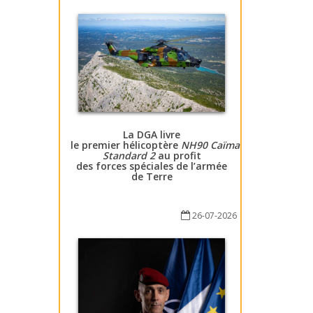
La DGA livre
le premier hélicoptère
NH90 Caïman
Standard 2
au profit
des forces spéciales de l’armée
de Terre
26-07-2026