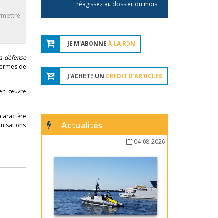
réagissez au dossier du mois
ermettre
JE M'ABONNE
À LA RDN
la défense
 termes de
J'ACHÈTE UN
CRÉDIT D'ARTICLES
s en œuvre
 caractère
Actualités
anisations
04-08-2026