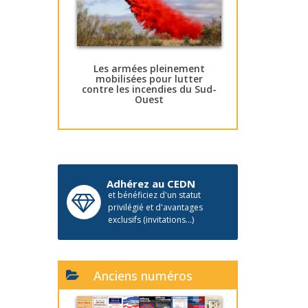
Les armées pleinement
mobilisées pour lutter
contre les incendies du Sud-
Ouest
Adhérez au CEDN
et bénéficiez d'un statut
privilégié et d'avantages
exclusifs (invitations...)
Anciens numéros