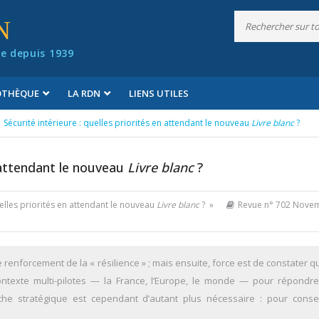
N
e depuis 1939
IOTHÈQUE
LA RDN
LIENS UTILES
Sécurité intérieure : quelles priorités en attendant le nouveau
Livre blanc
?
n attendant le nouveau
Livre blanc
?
quelles priorités en attendant le nouveau
Livre blanc
? »
Revue n° 702 Nove
e renforcement de la « résilience » ; mais ensuite, force est de constater qu
 contexte multi-pilotes — la France, l’Europe, le monde — pour répondr
he stratégique est cependant d’autant plus nécessaire : pour conse