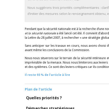
Nous suggérons trois priorités complémentaires : clarif
d’initier des mesures selon le renseignement obtenu, e
Pendant que la sécurité nationale est à la recherche d’une nou
et la sécurité nationale
a été lancé cet été. Il convient d’abor
la Lettre du 28 juillet 2007, à rechercher « une stratégie glob
Sans anticiper sur les travaux en cours, nous avons choisi 
avant même les conclusions de la Commission.
Nous nous situerons sur le terrain de la sécurité intérieure e
imprévisible de la menace. Nous nous limiterons aux leviers d
et des systèmes. Ce sont des leviers critiques car ils conditio
Il reste 93 % de l'article à lire
Plan de l'article
Quelles priorités ?
Démarches stratégiques