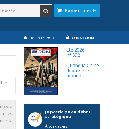
Panier
- 0 article
MON ESPACE
CONNEXION
Été 2026
n° 892
Quand la Chine
dépasse le
monde
mbre
’il sera
Je participe au débat
e à des
stratégique
rver la
À vos claviers,