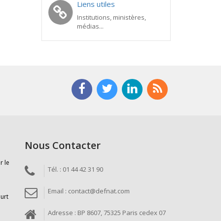
Liens utiles
Institutions, ministères,
médias...
Nous Contacter
r le
Tél. : 01 44 42 31 90
Email : contact@defnat.com
ourt
Adresse : BP 8607, 75325 Paris cedex 07