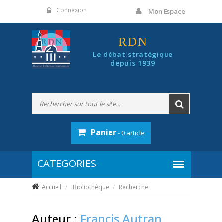
Panneau de gestion des cookies
Connexion
Mon Espace
RDN
Le débat stratégique
depuis 1939
Panier
- 0 article
Accueil
Bibliothèque
Recherche
Auteur :
Francis Autran