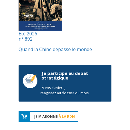
Été 2026
n° 892
Quand la Chine dépasse le monde
Je participe au débat
stratégique
À vos claviers,
réagissez au dossier du mois
JE M'ABONNE
À LA RDN