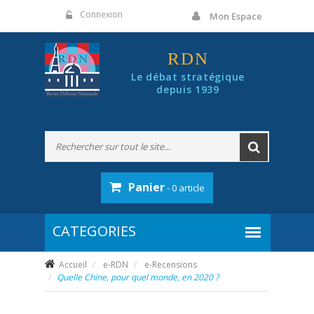
Panneau de gestion des cookies
Connexion
Mon Espace
RDN
Le débat stratégique
depuis 1939
Panier
- 0 article
Accueil
e-RDN
e-Recensions
Quelle Chine, pour quel monde, en 2020 ?