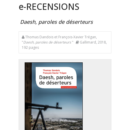
e
-RECENSIONS
Daesh, paroles de déserteurs
Thomas Dandois et François-Xavier Trégan,
"
Daesh, paroles de déserteurs
"
Gallimard, 2018,
192 pages