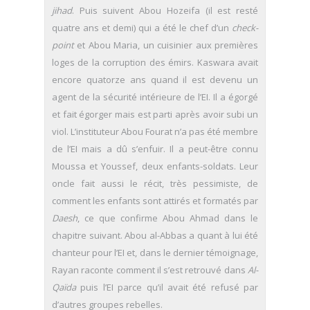
jihad
. Puis suivent Abou Hozeifa (il est resté
quatre ans et demi) qui a été le chef d’un
check-
point
et Abou Maria, un cuisinier aux premières
loges de la corruption des émirs. Kaswara avait
encore quatorze ans quand il est devenu un
agent de la sécurité intérieure de l’EI. Il a égorgé
et fait égorger mais est parti après avoir subi un
viol. L’instituteur Abou Fourat n’a pas été membre
de l’EI mais a dû s’enfuir. Il a peut-être connu
Moussa et Youssef, deux enfants-soldats. Leur
oncle fait aussi le récit, très pessimiste, de
comment les enfants sont attirés et formatés par
Daesh
, ce que confirme Abou Ahmad dans le
chapitre suivant. Abou al-Abbas a quant à lui été
chanteur pour l’EI et, dans le dernier témoignage,
Rayan raconte comment il s’est retrouvé dans
Al-
Qaïda
puis l’EI parce qu’il avait été refusé par
d’autres groupes rebelles.