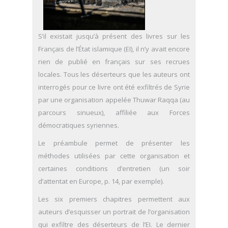
S’il existait jusqu’à présent des livres sur les
Français de l’État islamique (EI), il n’y avait encore
rien de publié en français sur ses recrues
locales. Tous les déserteurs que les auteurs ont
interrogés pour ce livre ont été exfiltrés de Syrie
par une organisation appelée Thuwar Raqqa (au
parcours sinueux), affiliée aux Forces
démocratiques syriennes.
Le préambule permet de présenter les
méthodes utilisées par cette organisation et
certaines conditions d’entretien (un soir
d’attentat en Europe, p. 14, par exemple).
Les six premiers chapitres permettent aux
auteurs d’esquisser un portrait de l’organisation
qui exfiltre des déserteurs de l’EI. Le dernier