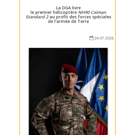
La DGA livre
le premier hélicoptère
NH90 Caïman
Standard 2
au profit des forces spéciales
de l’armée de Terre
26-07-2026