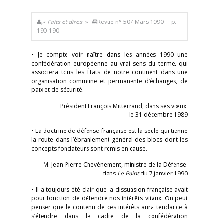
,«
Faits et dires
»
Revue n° 507 Mars 1990
- p.
190-190
• Je compte voir naître dans les années 1990 une
confédération européenne au vrai sens du terme, qui
associera tous les États de notre continent dans une
organisation commune et permanente d’échanges, de
paix et de sécurité.
Président François Mitterrand, dans ses vœux
le 31 décembre 1989
• La doctrine de défense française est la seule qui tienne
la route dans l’ébranlement général des blocs dont les
concepts fondateurs sont remis en cause.
M. Jean-Pierre Chevènement, ministre de la Défense
dans
Le Point
du 7 janvier 1990
• Il a toujours été clair que la dissuasion française avait
pour fonction de défendre nos intérêts vitaux. On peut
penser que le contenu de ces intérêts aura tendance à
s’étendre dans le cadre de la confédération