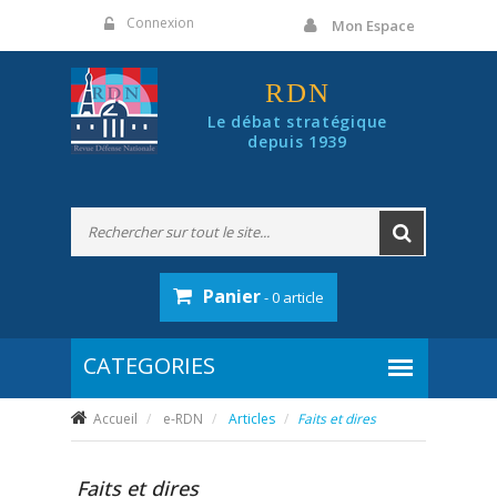
Panneau de gestion des cookies
Connexion
Mon Espace
RDN
Le débat stratégique
depuis 1939
Panier
- 0 article
Accueil
e-RDN
Articles
Faits et dires
Faits et dires