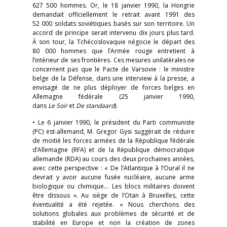
627 500 hommes. Or, le 18 janvier 1990, la Hongrie
demandait officiellement le retrait avant 1991 des
52 000 soldats soviétiques basés sur son territoire. Un
accord de principe serait intervenu dix jours plus tard.
À son tour, la Tchécoslovaquie négocie le départ des
80 000 hommes que l’Armée rouge entretient à
l’intérieur de ses frontières. Ces mesures unilatérales ne
concernent pas que le Pacte de Varsovie : le ministre
belge de la Défense, dans une interview à la presse, a
envisagé de ne plus déployer de forces belges en
Allemagne fédérale (25 janvier 1990,
dans
Le Soir
et
De standaard
).
• Le 6 janvier 1990, le président du Parti communiste
(PC) est-allemand, M. Gregor Gysi suggérait de réduire
de moitié les forces armées de la République fédérale
d’Allemagne (RFA) et de la République démocratique
allemande (RDA) au cours des deux prochaines années,
avec cette perspective : « De l’Atlantique à l’Oural il ne
devrait y avoir aucune fusée nucléaire, aucune arme
biologique ou chimique… Les blocs militaires doivent
être dissous ». Au siège de l’Otan à Bruxelles, cette
éventualité a été rejetée. « Nous cherchons des
solutions globales aux problèmes de sécurité et de
stabilité en Europe et non la création de zones