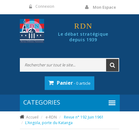
Panneau de gestion des cookies
Connexion
Mon Espace
RDN
Le débat stratégique
depuis 1939
Panier
- 0 article
Accueil
e-RDN
Revue n° 192 Juin 1961
L’Angola, porte du Katanga