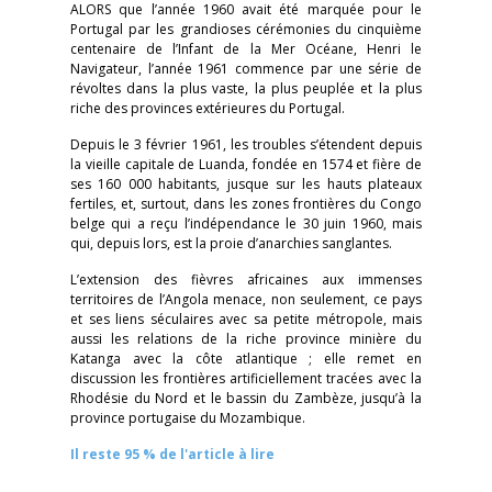
ALORS que l’année 1960 avait été marquée pour le
Portugal par les grandioses cérémonies du cinquième
centenaire de l’Infant de la Mer Océane, Henri le
Navigateur, l’année 1961 commence par une série de
révoltes dans la plus vaste, la plus peuplée et la plus
riche des provinces extérieures du Portugal.
Depuis le 3 février 1961, les troubles s’étendent depuis
la vieille capitale de Luanda, fondée en 1574 et fière de
ses 160 000 habitants, jusque sur les hauts plateaux
fertiles, et, surtout, dans les zones frontières du Congo
belge qui a reçu l’indépendance le 30 juin 1960, mais
qui, depuis lors, est la proie d’anarchies sanglantes.
L’extension des fièvres africaines aux immenses
territoires de l’Angola menace, non seulement, ce pays
et ses liens séculaires avec sa petite métropole, mais
aussi les relations de la riche province minière du
Katanga avec la côte atlantique ; elle remet en
discussion les frontières artificiellement tracées avec la
Rhodésie du Nord et le bassin du Zambèze, jusqu’à la
province portugaise du Mozambique.
Il reste 95 % de l'article à lire