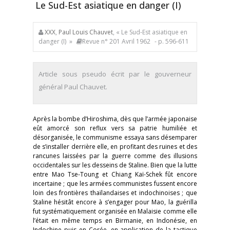
Le Sud-Est asiatique en danger (I)
XXX
,
Paul Louis Chauvet
, « Le Sud-Est asiatique en
danger (I) »
Revue n° 201 Avril 1962
- p. 596-611
Article sous pseudo écrit par le gouverneur
général Paul Chauvet.
Après la bombe d’Hiroshima, dès que l’armée japonaise
eût amorcé son reflux vers sa patrie humiliée et
désorganisée, le communisme essaya sans désemparer
de s’installer derrière elle, en profitant des ruines et des
rancunes laissées par la guerre comme des illusions
occidentales sur les desseins de Staline. Bien que la lutte
entre Mao Tse-Toung et Chiang Kaï-Schek fût encore
incertaine ; que les armées communistes fussent encore
loin des frontières thaïlandaises et indochinoises ; que
Staline hésitât encore à s’engager pour Mao, la guérilla
fut systématiquement organisée en Malaisie comme elle
l’était en même temps en Birmanie, en Indonésie, en
Indochine puis en Corée, en application de la tactique