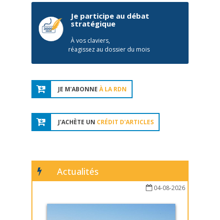
Je participe au débat
stratégique
À vos claviers,
réagissez au dossier du mois
JE M'ABONNE
À LA RDN
J'ACHÈTE UN
CRÉDIT D'ARTICLES
Actualités
04-08-2026