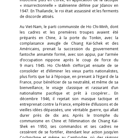
« insurrectionnelle » stalinienne définie par Jdanov en
1947. En Thaïlande, le roi était assassiné et les ferments
de discorde attisés.
Au Viet-Nam, le parti communiste de Ho Chi-Minh, dont
les cadres et les premières troupes avaient été
préparés en Chine, à la porte du Tonkin, avec la
complaisance aveugle de Chiang Kaï-Schek et des
Américains, prenait la succession du gouvernement
fantoche annamite formé, avec son appui, par l’armée
d’occupation nippone après le coup de force du
9 mars 1945. Ho Chi-Minh s’efforçait ensuite de se
consolider et d’éliminer les vieux partis nationalistes,
plus forts que lui à l’époque, en prenant à l’égard de la
France, pour bénéficier de sa neutralité, et même de sa
bienveillance, le visage classique et rassurant d’un
nationalisme pacifique et prêt à coopérer… En
décembre 1946, il rejetait son masque tactique et
entreprenait contre la France, empêtrée d’illusions et de
vieilles idées dépassées, une véritable guerre, qui allait
durer près de dix ans. Après le triomphe du
communisme en Chine et l’élimination de Chiang Kaï-
Shek en 1950, ses commandos et ses cadres ne
cessèrent de se fortifier, étendant leur action jusqu’en
Cochinchine et même au Cambodge, où des régions