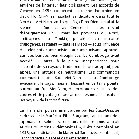
entières de l’intérieur leur obéissaient. Les accords de
Genève en 1954 coupèrent l’ancienne Indochine en
deux. Ho Chi-Minh installait sa dictature dans tout le
Nord du Viet-Nam tandis que Ngo Dinh-Diem installait la
sienne au Sud et au Centre. Le Laos restait
théoriquement uni : mais les provinces du Nord,
limitrophes du Tonkin, peuplées en majorité
d’allogènes, restaient — sauf les Meos — sous l’influence
des éléments communistes ou communisants appuyés
sur des bandes bien disciplinées. Le Cambodge avait
accédé, lui aussi, à la pleine indépendance sous
l’autorité de sa royauté traditionnelle qui adoptait, peu
après, une attitude de neutralisme. Les commandos
communistes du Sud Viet-Nam et du Cambodge
évacuaient le pays, mais en laissant en certains points,
surtout au Sud Viet-Nam, de profondes racines, des
cadres et de petits groupes armés destinés à constituer
les noyaux de l’action future.
La Thaïlande, puissamment aidée par les États-Unis, se
redressait : le Maréchal Pibul Songram, l’ancien ami des
Japonais, consolidait sa dictature militaire ; puis, affaibli
et plus ou moins « démonétisé », il était remplacé en
1958 par la dictature du Maréchal Sarit, avec, semble-t-il,
l’accord tacite du roi et des Américains.