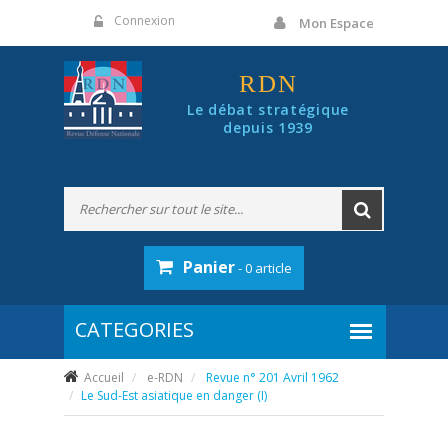
Panneau de gestion des cookies
Connexion
Mon Espace
RDN
Le débat stratégique
depuis 1939
Panier
- 0 article
Accueil
e-RDN
Revue n° 201 Avril 1962
Le Sud-Est asiatique en danger (I)