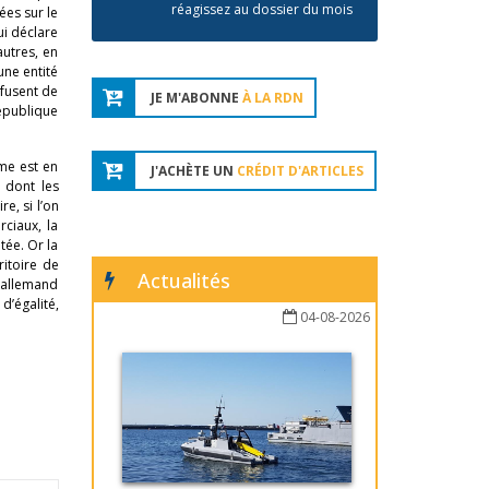
réagissez au dossier du mois
ées sur le
ui déclare
autres, en
une entité
efusent de
JE M'ABONNE
À LA RDN
épublique
ome est en
J'ACHÈTE UN
CRÉDIT D'ARTICLES
 dont les
e, si l’on
rciaux, la
tée. Or la
ritoire de
Actualités
t allemand
d’égalité,
04-08-2026