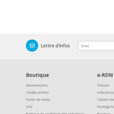
Lettre d'infos
Boutique
e
-RDN
Abonnements
Tribune
Crédits articles
e-Recensi
Points de vente
Cahiers de
CGV
Florilège h
Politique de confidentialité / Mentions
Repères