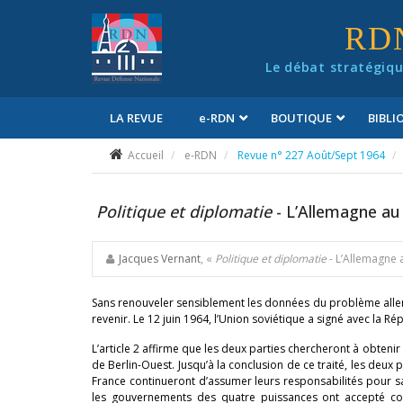
Panneau de gestion des cookies
RD
Le débat stratégiqu
LA REVUE
e
-RDN
BOUTIQUE
BIBL
Conditions générales de vente
Accueil
e-RDN
Revue n° 227 Août/Sept 1964
Politique et diplomatie
- L’Allemagne au
Jacques Vernant
, «
Politique et diplomatie
- L’Allemagne 
Sans renouveler sensiblement les données du problème alleman
revenir. Le 12 juin 1964, l’Union soviétique a signé avec la 
L’article 2 affirme que les deux parties chercheront à obtenir
de Berlin-Ouest. Jusqu’à la conclusion de ce traité, les deux
France continueront d’assumer leurs responsabilités pour sat
les gouvernements des quatre puissances ont accepté con