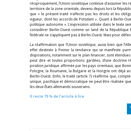
réciproquement, l’Union soviétique continue d’assumer les r
territoire de la zone orientale, devenu depuis lors la Républi
que « le présent traité n’affecte pas les droits et les obli
vigueur, dont les accords de Potsdam ». Quant à Berlin-Oues
politique autonome ». L’expression utilisée dans le texte se
considérer Berlin-Ouest comme un land de la République f
fédérale ne s’appliquent pas à Berlin-Ouest. Mais pour défens
La réaffirmation que l’Union soviétique, aussi bien que l’A
effet destinée à freiner la tendance qui se manifeste pa
dispositions, notamment sur le plan financier, sont étendues à
peut dire et toutes proportions gardées, d’une doctrine Ha
position juridique affirmée par les pays orientaux, que Bonn
Pologne, la Roumanie, la Bulgarie et la Hongrie ont déjà a
Berlin-Ouest. Enfin, le traité (article 7) réaffirme que, comp
unique, pacifique et démocratique ne peut être réalisée que 
les deux États allemands souverains.
Il reste 75 % de l'article à lire