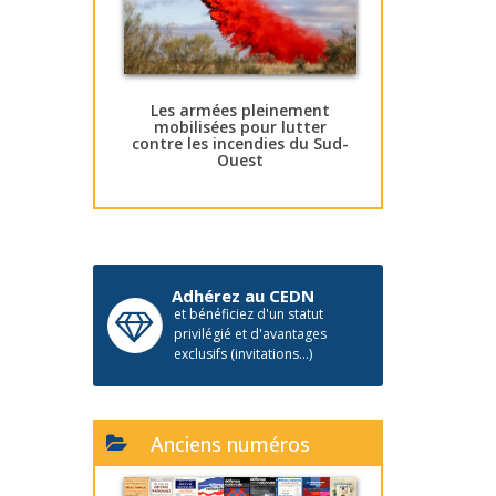
Les armées pleinement
mobilisées pour lutter
contre les incendies du Sud-
Ouest
Adhérez au CEDN
et bénéficiez d'un statut
privilégié et d'avantages
exclusifs (invitations...)
Anciens numéros