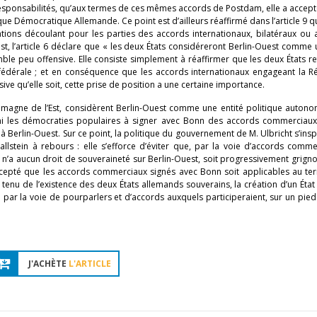
esponsabilités, qu’aux termes de ces mêmes accords de Postdam, elle a accept
que Démocratique Allemande. Ce point est d’ailleurs réaffirmé dans l’article 9 q
gations découlant pour les parties des accords internationaux, bilatéraux ou 
t, l’article 6 déclare que « les deux États considéreront Berlin-Ouest comme 
mble peu offensive. Elle consiste simplement à réaffirmer que les deux États r
édérale ; et en conséquence que les accords internationaux engageant la R
ive qu’elle soit, cette prise de position a une certaine importance.
llemagne de l’Est, considèrent Berlin-Ouest comme une entité politique auton
rmi les démocraties populaires à signer avec Bonn des accords commerciaux
 Berlin-Ouest. Sur ce point, la politique du gouvernement de M. Ulbricht s’inspir
llstein à rebours : elle s’efforce d’éviter que, par la voie d’accords comme
 n’a aucun droit de souveraineté sur Berlin-Ouest, soit progressivement grigno
ccepté que les accords commerciaux signés avec Bonn soit applicables au ter
te tenu de l’existence des deux États allemands souverains, la création d’un Éta
par la voie de pourparlers et d’accords auxquels participeraient, sur un pied 
J'ACHÈTE
L'ARTICLE