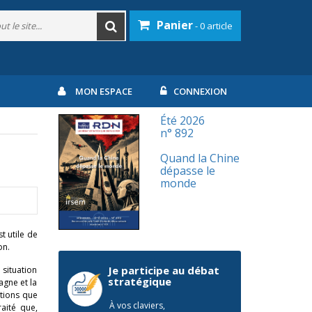
Panier
- 0 article
MON ESPACE
CONNEXION
Été 2026
n° 892
Quand la Chine
dépasse le
monde
t utile de
on.
Je participe au débat
 situation
stratégique
agne et la
ations que
À vos claviers,
aité que,