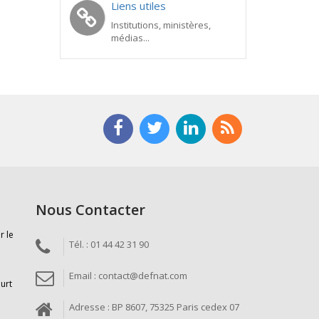
Liens utiles
Institutions, ministères,
médias...
Nous Contacter
r le
Tél. : 01 44 42 31 90
Email : contact@defnat.com
ourt
Adresse : BP 8607, 75325 Paris cedex 07