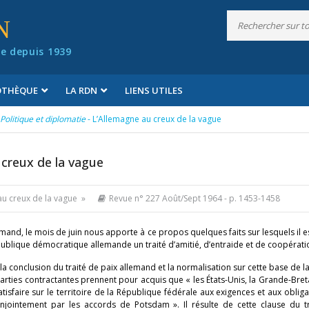
N
e depuis 1939
IOTHÈQUE
LA RDN
LIENS UTILES
Politique et diplomatie
- L’Allemagne au creux de la vague
 creux de la vague
au creux de la vague »
Revue n° 227 Août/Sept 1964
- p. 1453-1458
d, le mois de juin nous apporte à ce propos quelques faits sur lesquels il es
République démocratique allemande un traité d’amitié, d’entraide et de coopérati
 la conclusion du traité de paix allemand et la normalisation sur cette base de la
 parties contractantes prennent pour acquis que « les États-Unis, la Grande-Bret
isfaire sur le territoire de la République fédérale aux exigences et aux oblig
jointement par les accords de Potsdam ». Il résulte de cette clause du tr