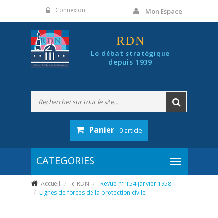
Panneau de gestion des cookies
Connexion
Mon Espace
RDN
Le débat stratégique
depuis 1939
Panier
- 0 article
Accueil
e-RDN
Revue n° 154 Janvier 1958
Lignes de forces de la protection civile