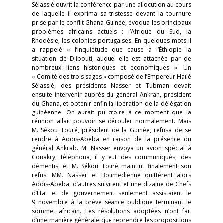
Sélassié ouvrit la conférence par une allocution au cours
de laquelle il exprima sa tristesse devant la tournure
prise par le conflit Ghana-Guinée, évoqua les principaux
problèmes africains actuels : l’Afrique du Sud, la
Rhodésie, les colonies portugaises. En quelques mots il
a rappelé « l’inquiétude que cause à l’Éthiopie la
situation de Djibouti, auquel elle est attachée par de
nombreux liens historiques et économiques ». Un
« Comité des trois sages » composé de l’Empereur Haïlé
Sélassié, des présidents Nasser et Tubman devait
ensuite intervenir auprès du général Ankrah, président
du Ghana, et obtenir enfin la libération de la délégation
guinéenne. On aurait pu croire à ce moment que la
réunion allait pouvoir se dérouler normalement. Mais
M. Sékou Touré, président de la Guinée, refusa de se
rendre à Addis-Abeba en raison de la présence du
général Ankrab. M. Nasser envoya un avion spécial à
Conakry, téléphona, il y eut des communiqués, des
démentis, et M. Sékou Touré maintint finalement son
refus. MM. Nasser et Boumedienne quittèrent alors
Addis-Abeba, d’autres suivirent et une dizaine de Chefs
d’État et de gouvernement seulement assistaient le
9 novembre à la brève séance publique terminant le
sommet africain. Les résolutions adoptées n’ont fait
d’une manière générale que reprendre les propositions