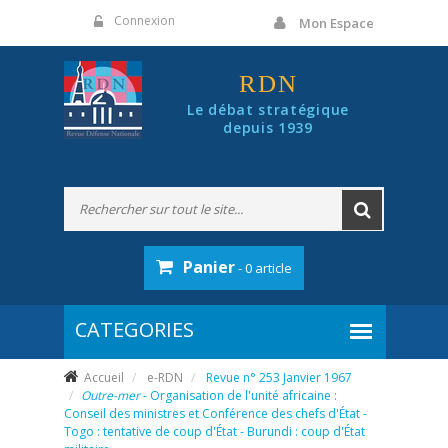
Panneau de gestion des cookies
Connexion
Mon Espace
RDN
Le débat stratégique
depuis 1939
Panier
- 0 article
Accueil
e-RDN
Revue n° 253 Janvier 1967
Outre-mer
- Organisation de l'unité africaine :
Conseil des ministres et Conférence des chefs d'État -
Togo : tentative de coup d'État - Burundi : coup d'État