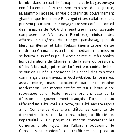
bombe dans la capitale éthiopienne et le Négus envoya
immédiatement à Accra son ministre de la Justice,
M. Mammo Tadesse, en vue d’obtenir du gouvernement
ghanéen que le ministre Beavogui et ses collaborateurs
puissent poursuivre leur voyage. De son côté, le Conseil
des ministres de l’OUA chargeait une mission spéciale
composée de MM. Justin Bomboko, ministre des
Affaires étrangères du Congo (Kinshasa), Joseph
Murumbi (Kenya) et John Nelson (Sierra Leone) de se
rendre au Ghana dans un but de médiation. La mission
se heurta à un refus poli à Accra et recueillit à Conakry
les déclarations de Ghanéens, de la suite du président
déchu N’Krumah, qui se déclarèrent enchantés de leur
séjour en Guinée. Cependant, le Conseil des ministres
commençait ses travaux à Addis-Abeba. Le bilan est
assez mince, mais caractérisé par une certaine
modération. Une motion extrémiste sur Djibouti a été
repoussée et un texte modéré prenant acte de la
décision du gouvernement français d’organiser un
référendum a été voté. Ce texte, qui a été ensuite repris
à la Conférence des chefs d’État, se contente de
demander, lors de la consultation, « liberté et
impartialité ». Un projet de motion concernant les
Comores a été rejeté. Sur l’affaire rhodésienne, le
Conseil s’est contenté de réaffirmer sa position