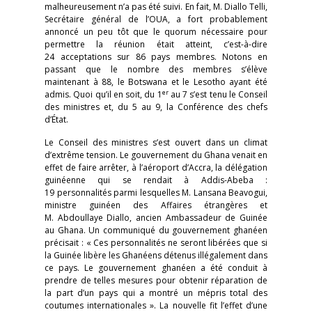
malheureusement n’a pas été suivi. En fait, M. Diallo Telli,
Secrétaire général de l’OUA, a fort probablement
annoncé un peu tôt que le quorum nécessaire pour
permettre la réunion était atteint, c’est-à-dire
24 acceptations sur 86 pays membres. Notons en
passant que le nombre des membres s’élève
maintenant à 88, le Botswana et le Lesotho ayant été
er
admis. Quoi qu’il en soit, du 1
au 7 s’est tenu le Conseil
des ministres et, du 5 au 9, la Conférence des chefs
d’État.
Le Conseil des ministres s’est ouvert dans un climat
d’extrême tension. Le gouvernement du Ghana venait en
effet de faire arrêter, à l’aéroport d’Accra, la délégation
guinéenne qui se rendait à Addis-Abeba :
19 personnalités parmi lesquelles M. Lansana Beavogui,
ministre guinéen des Affaires étrangères et
M. Abdoullaye Diallo, ancien Ambassadeur de Guinée
au Ghana. Un communiqué du gouvernement ghanéen
précisait : « Ces personnalités ne seront libérées que si
la Guinée libère les Ghanéens détenus illégalement dans
ce pays. Le gouvernement ghanéen a été conduit à
prendre de telles mesures pour obtenir réparation de
la part d’un pays qui a montré un mépris total des
coutumes internationales ». La nouvelle fit l’effet d’une