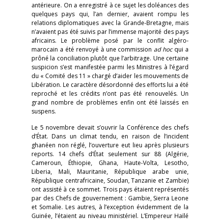
antérieure. On a enregistré à ce sujet les doléances des
quelques pays qui, l’an dernier, avaient rompu les
relations diplomatiques avec la Grande-Bretagne, mais
n’avaient pas été suivis par l’immense majorité des pays
africains. Le problème posé par le conflit algéro-
marocain a été renvoyé à une commission
ad hoc
qui a
prôné la conciliation plutôt que l’arbitrage. Une certaine
suspicion s’est manifestée parmi les Ministres à l’égard
du « Comité des 11 » chargé d’aider les mouvements de
Libération. Le caractère désordonné des efforts lui a été
reproché et les crédits n’ont pas été renouvelés. Un
grand nombre de problèmes enfin ont été laissés en
suspens.
Le 5 novembre devait s’ouvrir la Conférence des chefs
d’État. Dans un climat tendu, en raison de l’incident
ghanéen non réglé, l’ouverture eut lieu après plusieurs
reports. 14 chefs d’État seulement sur 88 (Algérie,
Cameroun, Éthiopie, Ghana, Haute-Volta, Lesotho,
Liberia, Mali, Mauritanie, République arabe unie,
République centrafricaine, Soudan, Tanzanie et Zambie)
ont assisté à ce sommet. Trois pays étaient représentés
par des Chefs de gouvernement : Gambie, Sierra Leone
et Somalie. Les autres, à l’exception évidemment de la
Guinée, l’étaient au niveau ministériel. L’Empereur Haïlé