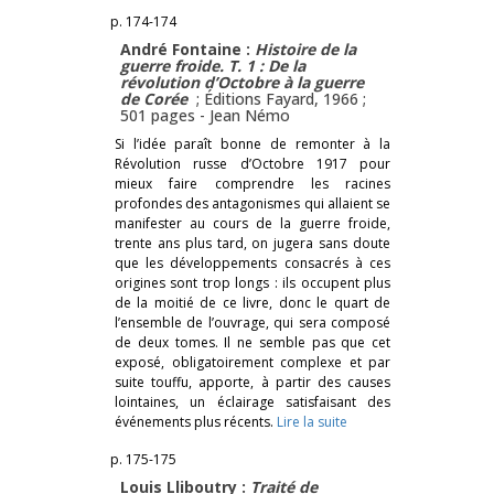
p. 174-174
André Fontaine :
Histoire de la
guerre froide. T. 1 : De la
révolution d’Octobre à la guerre
de
Coré
e
; Éditions Fayard, 1966 ;
501 pages -
Jean Némo
Si l’idée paraît bonne de remonter à la
Révolution russe d’Octobre 1917 pour
mieux faire comprendre les racines
profondes des antagonismes qui allaient se
manifester au cours de la guerre froide,
trente ans plus tard, on jugera sans doute
que les développements consacrés à ces
origines sont trop longs : ils occupent plus
de la moitié de ce livre, donc le quart de
l’ensemble de l’ouvrage, qui sera composé
de deux tomes. Il ne semble pas que cet
exposé, obligatoirement complexe et par
suite touffu, apporte, à partir des causes
lointaines, un éclairage satisfaisant des
événements plus récents.
Lire la suite
p. 175-175
Louis Lliboutry :
Traité de