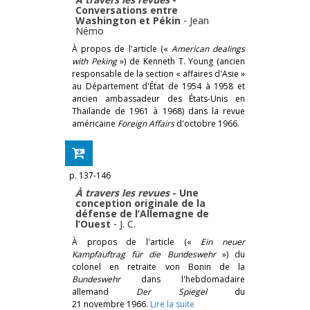
Conversations entre
Washington et Pékin
-
Jean
Némo
À propos de l'article («
American dealings
with Peking
») de Kenneth T. Young (ancien
responsable de la section « affaires d'Asie »
au Département d'État de 1954 à 1958 et
ancien ambassadeur des États-Unis en
Thaïlande de 1961 à 1968) dans la revue
américaine
Foreign Affairs
d'octobre 1966.
p. 137-146
À travers les revues
- Une
conception originale de la
défense de l’Allemagne de
l’Ouest
-
J. C.
À propos de l'article («
Ein neuer
Kampfauftrag für die Bundeswehr
») du
colonel en retraite von Bonin de la
Bundeswehr
dans l'hebdomadaire
allemand
Der Spiegel
du
21 novembre 1966.
Lire la suite