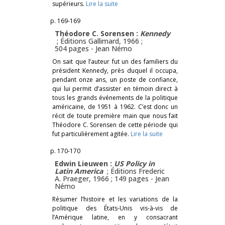
supérieurs.
Lire la suite
p. 169-169
Théodore C. Sorensen :
Kennedy
; Éditions Gallimard, 1966 ;
504 pages -
Jean Némo
On sait que l’auteur fut un des familiers du
président Kennedy, près duquel il occupa,
pendant onze ans, un poste de confiance,
qui lui permit d’assister en témoin direct à
tous les grands événements de la politique
américaine, de 1951 à 1962. C’est donc un
récit de toute première main que nous fait
Théodore C. Sorensen de cette période qui
fut particulièrement agitée.
Lire la suite
p. 170-170
Edwin Lieuwen :
US Policy in
Latin America
; Éditions Frederic
A. Praeger, 1966 ; 149 pages -
Jean
Némo
Résumer l’histoire et les variations de la
politique des États-Unis vis-à-vis de
l’Amérique latine, en y consacrant