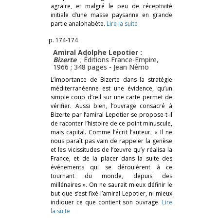
agraire, et malgré le peu de réceptivité
initiale d’une masse paysanne en grande
partie analphabète.
Lire la suite
p. 174-174
Amiral Adolphe Lepotier :
Bizerte
; Éditions France-Empire,
1966 ; 348 pages -
Jean Némo
L’importance de Bizerte dans la stratégie
méditerranéenne est une évidence, qu’un
simple coup d’œil sur une carte permet de
vérifier. Aussi bien, l’ouvrage consacré à
Bizerte par l’amiral Lepotier se propose-t-il
de raconter l’histoire de ce point minuscule,
mais capital. Comme l’écrit l’auteur, « Il ne
nous paraît pas vain de rappeler la genèse
et les vicissitudes de l’œuvre qu’y réalisa la
France, et de la placer dans la suite des
événements qui se déroulèrent à ce
tournant du monde, depuis des
millénaires ». On ne saurait mieux définir le
but que s’est fixé l’amiral Lepotier, ni mieux
indiquer ce que contient son ouvrage.
Lire
la suite