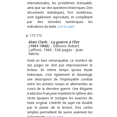
internationales, les problèmes d’actualité,
ainsi que sur des questions historiques. Des
documents statistiques, fort nombreux,
sont également reproduits, et complètent
par des données numériques les
indications du texte.
Lire la suite
p. 172-172
Alan Clark :
La guerre à l’Est
(1941-1945)
; Éditions Robert
Laffont, 1966 ; 536 pages -
Jean
Némo
Voilà un livre remarquable. Le nombre de
ses pages ne doit pas impressionner le
lecteur. En même temps qu’une étude
historique, c’est également et davantage
une description de l’impitoyable combat
entre les armées russes et allemandes au
cours de la dernière guerre. Une élégante
traduction française maintient le rythme des
récits épiques et souligne les nuances du
texte original. L’intérêt du sujet est doublé
par le plaisir de la lecture. Des cartes
simples permettent de suivre aisément les
événements.
Lire la suite