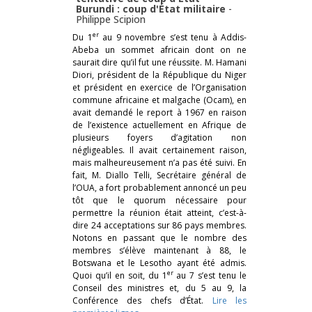
Burundi : coup d'État militaire
-
Philippe Scipion
er
Du 1
au 9 novembre s’est tenu à Addis-
Abeba un sommet africain dont on ne
saurait dire qu’il fut une réussite. M. Hamani
Diori, président de la République du Niger
et président en exercice de l’Organisation
commune africaine et malgache (Ocam), en
avait demandé le report à 1967 en raison
de l’existence actuellement en Afrique de
plusieurs foyers d’agitation non
négligeables. Il avait certainement raison,
mais malheureusement n’a pas été suivi. En
fait, M. Diallo Telli, Secrétaire général de
l’OUA, a fort probablement annoncé un peu
tôt que le quorum nécessaire pour
permettre la réunion était atteint, c’est-à-
dire 24 acceptations sur 86 pays membres.
Notons en passant que le nombre des
membres s’élève maintenant à 88, le
Botswana et le Lesotho ayant été admis.
er
Quoi qu’il en soit, du 1
au 7 s’est tenu le
Conseil des ministres et, du 5 au 9, la
Conférence des chefs d’État.
Lire les