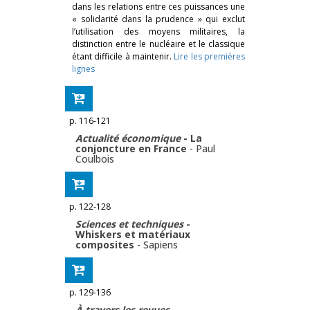
dans les relations entre ces puissances une
« solidarité dans la prudence » qui exclut
l’utilisation des moyens militaires, la
distinction entre le nucléaire et le classique
étant difficile à maintenir.
Lire les premières
lignes
p. 116-121
Actualité économique
- La
conjoncture en France
-
Paul
Coulbois
p. 122-128
Sciences et techniques
-
Whiskers et matériaux
composites
-
Sapiens
p. 129-136
À travers les revues
-