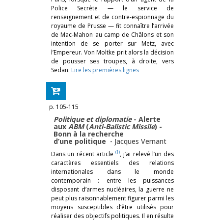
Police Secrète — le service de
renseignement et de contre-espionnage du
royaume de Prusse — fit connaître l’arrivée
de Mac-Mahon au camp de Châlons et son
intention de se porter sur Metz, avec
l’Empereur. Von Moltke prit alors la décision
de pousser ses troupes, à droite, vers
Sedan.
Lire les premières lignes
p. 105-115
Politique et diplomatie
- Alerte
aux
ABM
(
Anti-Balistic Missile
) -
Bonn à la recherche
d’une politique
-
Jacques Vernant
(1)
Dans un récent article
, j’ai relevé l’un des
caractères essentiels des relations
internationales dans le monde
contemporain : entre les puissances
disposant d’armes nucléaires, la guerre ne
peut plus raisonnablement figurer parmi les
moyens susceptibles d’être utilisés pour
réaliser des objectifs politiques. Il en résulte