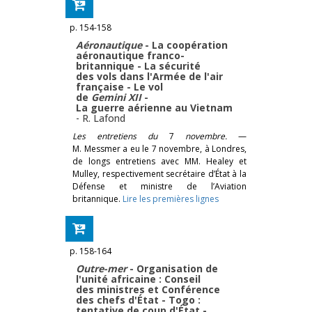
p. 154-158
Aéronautique
- La coopération
aéronautique franco-
britannique - La sécurité
des vols dans l'Armée de l'air
française - Le vol
de
Gemini XII
-
La guerre aérienne au Vietnam
-
R. Lafond
Les entretiens du
7
novembre.
—
M. Messmer a eu le 7 novembre, à Londres,
de longs entretiens avec MM. Healey et
Mulley, respectivement secrétaire d’État à la
Défense et ministre de l’Aviation
britannique.
Lire les premières lignes
p. 158-164
Outre-mer
- Organisation de
l'unité africaine : Conseil
des ministres et Conférence
des chefs d'État - Togo :
tentative de coup d'État -