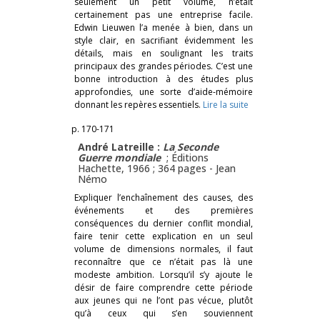
seulement un petit volume, n’était
certainement pas une entreprise facile.
Edwin Lieuwen l’a menée à bien, dans un
style clair, en sacrifiant évidemment les
détails, mais en soulignant les traits
principaux des grandes périodes. C’est une
bonne introduction à des études plus
approfondies, une sorte d’aide-mémoire
donnant les repères essentiels.
Lire la suite
p. 170-171
André Latreille :
La Seconde
Guerre mondiale
; Éditions
Hachette, 1966 ; 364 pages -
Jean
Némo
Expliquer l’enchaînement des causes, des
événements et des premières
conséquences du dernier conflit mondial,
faire tenir cette explication en un seul
volume de dimensions normales, il faut
reconnaître que ce n’était pas là une
modeste ambition. Lorsqu’il s’y ajoute le
désir de faire comprendre cette période
aux jeunes qui ne l’ont pas vécue, plutôt
qu’à ceux qui s’en souviennent