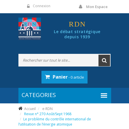
Panneau de gestion des cookies
Connexion
Mon Espace
RDN
Le débat stratégique
depuis 1939
Panier
- 0 article
Accueil
e-RDN
Revue n° 270 Août/Sept 1968
Le problème du contrôle international de
l’utilisation de l’énergie atomique