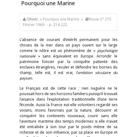
Pourquoi une Marine
Olivier
, « Pourquoi une Marine »
Revue n° 275
Février 1969
- p. 214-222
L’absence de courant d’intérêt permanent pour les
choses de la mer dans un pays ouvert sur le large
comme le nôtre est un phénomène de «
psychologie
nationale
» sans équivalent en Europe. Arrondir le
patrimoine foncier par la conquête patiente des
enclaves étrangères, reculer et défendre les bornes du
champ, telle est, il est vrai,
l’ambition séculaire du
paysan.
Le Français est de cette race ; rien naguère ne le
poussait hors de ses horizons familiers puisqu’il trouvait
l’aisance dans l’exploitation traditionnelle d’une terre
féconde. Aussi la France eut-elle volontiers regardé ses
voisins, moins favorisés par la nature, découvrir et
conquérir les continents nouveaux, courir sans elle
l’aventure maritime des temps modernes si elle n’avait
été entraînée à son tour par le poids même de sa
richesse et de son influence, par sa place en Europe et