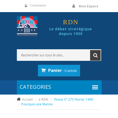
Panneau de gestion des cookies
Connexion
Mon Espace
RDN
Le débat stratégique
depuis 1939
Panier
- 0 article
Accueil
e-RDN
Revue n° 275 Février 1969
Pourquoi une Marine