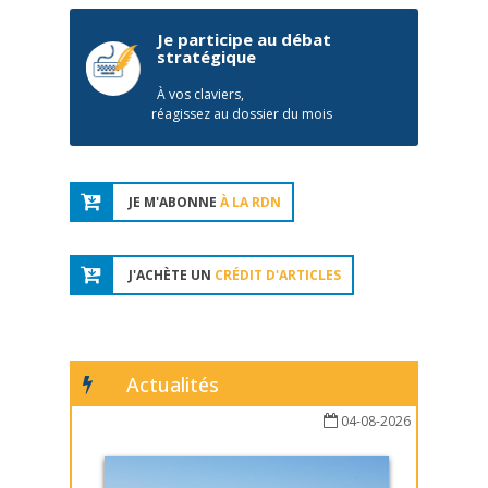
Je participe au débat
stratégique
À vos claviers,
réagissez au dossier du mois
JE M'ABONNE
À LA RDN
J'ACHÈTE UN
CRÉDIT D'ARTICLES
Actualités
04-08-2026