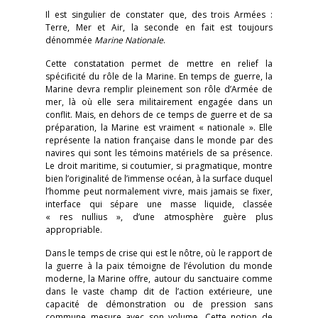
Il est singulier de constater que, des trois Armées :
Terre, Mer et Air, la seconde en fait est toujours
dénommée
Marine Nationale
.
Cette constatation permet de mettre en relief la
spécificité du rôle de la Marine. En temps de guerre, la
Marine devra remplir pleinement son rôle d’Armée de
mer, là où elle sera militairement engagée dans un
conflit. Mais, en dehors de ce temps de guerre et de sa
préparation, la Marine est vraiment « nationale ». Elle
représente la nation française dans le monde par des
navires qui sont les témoins matériels de sa présence.
Le droit maritime, si coutumier, si pragmatique, montre
bien l’originalité de l’immense océan, à la surface duquel
l’homme peut normalement vivre, mais jamais se fixer,
interface qui sépare une masse liquide, classée
« res nullius », d’une atmosphère guère plus
appropriable.
Dans le temps de crise qui est le nôtre, où le rapport de
la guerre à la paix témoigne de l’évolution du monde
moderne, la Marine offre, autour du sanctuaire comme
dans le vaste champ dit de l’action extérieure, une
capacité de démonstration ou de pression sans
commune mesure avec son volume. Cette notion de