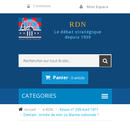
Panneau de gestion des cookies
Connexion
Mon Espace
RDN
Le débat stratégique
depuis 1939
Panier
- 0 article
Accueil
e-RDN
Revue n° 299 Avril 1971
Demain : Armée de mer ou Marine nationale ?