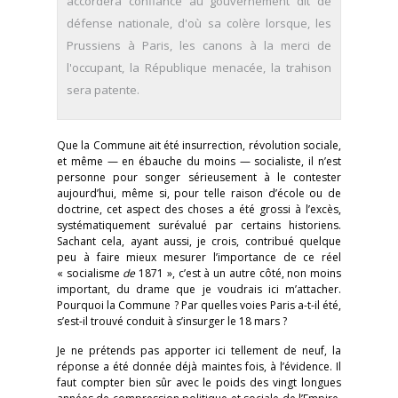
accordera confiance au gouvernement dit de
défense nationale, d'où sa colère lorsque, les
Prussiens à Paris, les canons à la merci de
l'occupant, la République menacée, la trahison
sera patente.
Que la Commune ait été insurrection, révolution sociale,
et même — en ébauche du moins — socialiste, il n’est
personne pour songer sérieusement à le contester
aujourd’hui, même si, pour telle raison d’école ou de
doctrine, cet aspect des choses a été grossi à l’excès,
systématiquement surévalué par certains historiens.
Sachant cela, ayant aussi, je crois, contribué quelque
peu à faire mieux mesurer l’importance de ce réel
« socialisme
de
1871 », c’est à un autre côté, non moins
important, du drame que je voudrais ici m’attacher.
Pourquoi la Commune ? Par quelles voies Paris a-t-il été,
s’est-il trouvé conduit à s’insurger le 18 mars ?
Je ne prétends pas apporter ici tellement de neuf, la
réponse a été donnée déjà maintes fois, à l’évidence. Il
faut compter bien sûr avec le poids des vingt longues