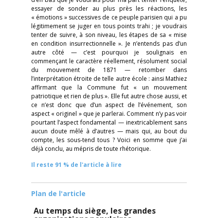
essayer de sonder au plus près les réactions, les
« émotions » successives de ce peuple parisien qui a pu
légitimement se juger en tous points trahi ; je voudrais
tenter de suivre, à son niveau, les étapes de sa « mise
en condition insurrectionnelle ». Je n’entends pas d’un
autre côté — c’est pourquoi je soulignais en
commençant le caractère réellement, résolument social
du mouvement de 1871 — retomber dans
l’interprétation étroite de telle autre école : ainsi Mathiez
affirmant que la Commune fut « un mouvement
patriotique et rien de plus ». Elle fut autre chose aussi, et
ce n’est donc que d’un aspect de l’événement, son
aspect « originel » que je parlerai. Comment n’y pas voir
pourtant l’aspect fondamental — inextricablement sans
aucun doute mêlé à d’autres — mais qui, au bout du
compte, les sous-tend tous ? Voici en somme que j’ai
déjà conclu, au mépris de toute rhétorique.
Il reste 91 % de l'article à lire
Plan de l'article
Au temps du siège, les grandes