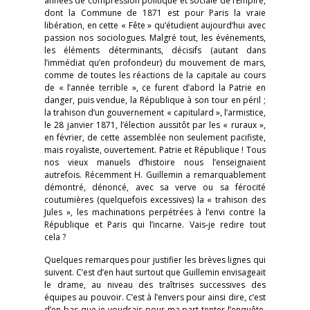
années de compression politique et sociale de l’Empire,
dont la Commune de 1871 est pour Paris la vraie
libération, en cette « Fête » qu’étudient aujourd’hui avec
passion nos sociologues. Malgré tout, les événements,
les éléments déterminants, décisifs (autant dans
l’immédiat qu’en profondeur) du mouvement de mars,
comme de toutes les réactions de la capitale au cours
de « l’année terrible », ce furent d’abord la Patrie en
danger, puis vendue, la République à son tour en péril ;
la trahison d’un gouvernement « capitulard », l’armistice,
le 28 janvier 1871, l’élection aussitôt par les « ruraux »,
en février, de cette assemblée non seulement pacifiste,
mais royaliste, ouvertement. Patrie et République ! Tous
nos vieux manuels d’histoire nous l’enseignaient
autrefois. Récemment H. Guillemin a remarquablement
démontré, dénoncé, avec sa verve ou sa férocité
coutumières (quelquefois excessives) la « trahison des
Jules », les machinations perpétrées à l’envi contre la
République et Paris qui l’incarne. Vais-je redire tout
cela ?
Quelques remarques pour justifier les brèves lignes qui
suivent. C’est d’en haut surtout que Guillemin envisageait
le drame, au niveau des traîtrises successives des
équipes au pouvoir. C’est à l’envers pour ainsi dire, c’est
d’en bas que je voudrais pour ma part tenter l’enquête,