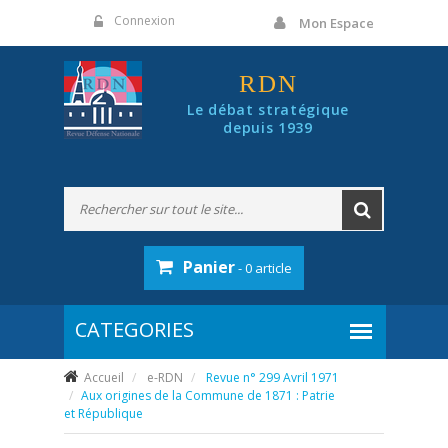
Panneau de gestion des cookies
Connexion
Mon Espace
RDN
Le débat stratégique
depuis 1939
Panier
- 0 article
Accueil
e-RDN
Revue n° 299 Avril 1971
Aux origines de la Commune de 1871 : Patrie
et République