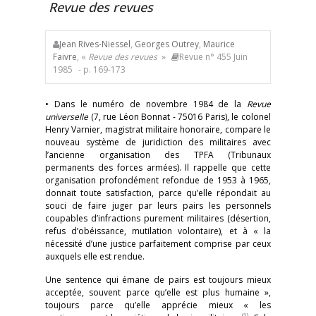
Revue des revues
Jean Rives-Niessel
,
Georges Outrey
,
Maurice
Faivre
, «
Revue des revues
»
Revue n° 455 Juin
1985
- p. 169-173
• Dans le numéro de novembre 1984 de la
Revue
universelle
(7, rue Léon Bonnat - 75016 Paris), le colonel
Henry Varnier, magistrat militaire honoraire, compare le
nouveau système de juridiction des militaires avec
l’ancienne organisation des TPFA (Tribunaux
permanents des forces armées). Il rappelle que cette
organisation profondément refondue de 1953 à 1965,
donnait toute satisfaction, parce qu’elle répondait au
souci de faire juger par leurs pairs les personnels
coupables d’infractions purement militaires (désertion,
refus d’obéissance, mutilation volontaire), et à « la
nécessité d’une justice parfaitement comprise par ceux
auxquels elle est rendue.
Une sentence qui émane de pairs est toujours mieux
acceptée, souvent parce qu’elle est plus humaine »,
toujours parce qu’elle apprécie mieux « les
(1)