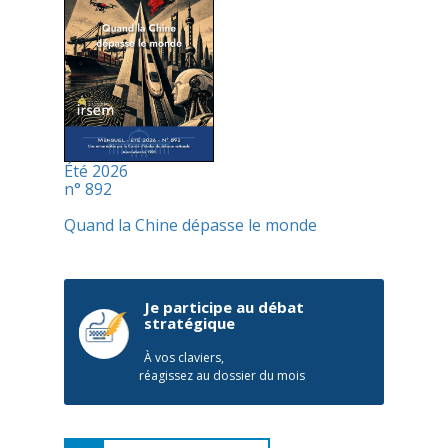
Été 2026
n° 892
Quand la Chine dépasse le monde
Je participe au débat
stratégique
À vos claviers,
réagissez au dossier du mois