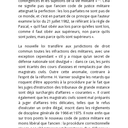
contingences et les sujétions de la vie militaire »
. Cela
ne signifie pas que l’ancien code de justice militaire
atteignait la perfection : les lois parfaites ne sont pas de
ce monde, et c’est en partant de ce principe que l’auteur
examine la loi du 21 juillet 1982, se référant à la règle de
Pascal, « qu’il faut obéir aux lois parce qu’elles sont lois,
comme il faut obéir aux supérieurs, non parce qu’ils
sont justes, mais parce qu’ils sont supérieurs ».
La nouvelle loi transfère aux juridictions de droit
commun toutes les infractions des militaires, avec une
exception cependant « s’il y a risque qu’un secret de
défense nationale soit divulgué » : dans ce cas, les jurés
sont écartés des cours d’assises et remplacés par des
magistrats civils. Outre cette anomalie, contraire à
l’esprit de la réforme. H. Varnier souligne les retards qui
risquent d’être apportés à la procédure par le fait que
les juges d’instruction des tribunaux de grande instance
sont déjà surchargés d’affaires « courantes ». Il craint
également que les magistrats civils soient mal préparés
à juger d’affaires très délicates, telles que le refus
d’exécuter un ordre illégal, inscrit dans les règlements
de discipline générale de 1966 et 1975. Il note enfin que
sur trois points le nouveau code de justice militaire est
moins libéral que l’ancien : la procédure correctionnelle