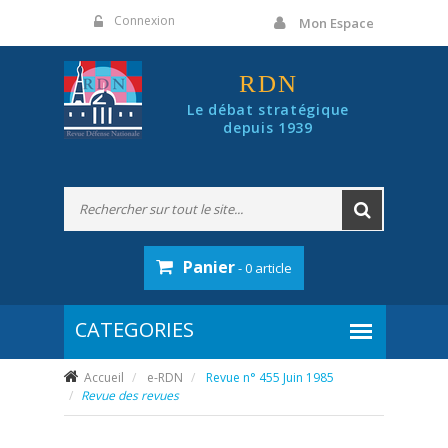
Panneau de gestion des cookies
Connexion
Mon Espace
RDN
Le débat stratégique
depuis 1939
Panier
- 0 article
Accueil
e-RDN
Revue n° 455 Juin 1985
Revue des revues