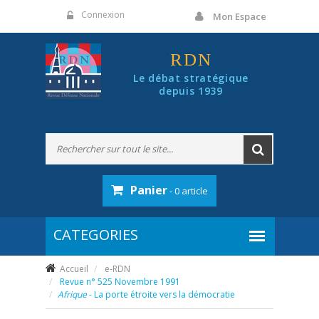
Panneau de gestion des cookies
Connexion
Mon Espace
RDN
Le débat stratégique
depuis 1939
Panier
- 0 article
Accueil
e-RDN
Revue n° 525 Novembre 1991
Afrique
- La porte étroite vers la démocratie