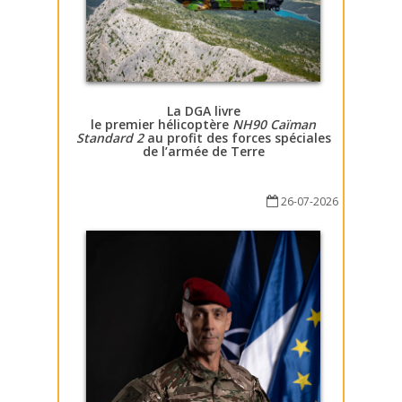
La DGA livre
le premier hélicoptère
NH90 Caïman
Standard 2
au profit des forces spéciales
de l’armée de Terre
26-07-2026