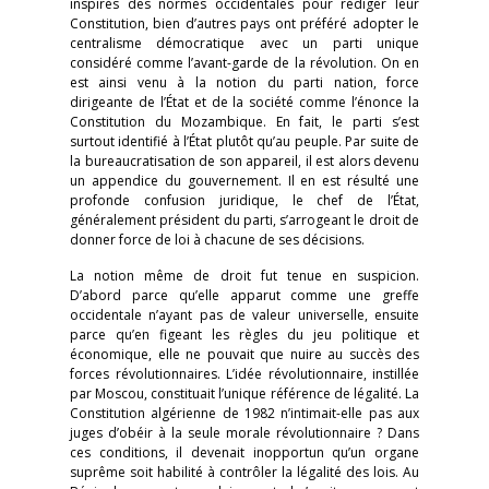
inspirés des normes occidentales pour rédiger leur
Constitution, bien d’autres pays ont préféré adopter le
centralisme démocratique avec un parti unique
considéré comme l’avant-garde de la révolution. On en
est ainsi venu à la notion du parti nation, force
dirigeante de l’État et de la société comme l’énonce la
Constitution du Mozambique. En fait, le parti s’est
surtout identifié à l’État plutôt qu’au peuple. Par suite de
la bureaucratisation de son appareil, il est alors devenu
un appendice du gouvernement. Il en est résulté une
profonde confusion juridique, le chef de l’État,
généralement président du parti, s’arrogeant le droit de
donner force de loi à chacune de ses décisions.
La notion même de droit fut tenue en suspicion.
D’abord parce qu’elle apparut comme une greffe
occidentale n’ayant pas de valeur universelle, ensuite
parce qu’en figeant les règles du jeu politique et
économique, elle ne pouvait que nuire au succès des
forces révolutionnaires. L’idée révolutionnaire, instillée
par Moscou, constituait l’unique référence de légalité. La
Constitution algérienne de 1982 n’intimait-elle pas aux
juges d’obéir à la seule morale révolutionnaire ? Dans
ces conditions, il devenait inopportun qu’un organe
suprême soit habilité à contrôler la légalité des lois. Au