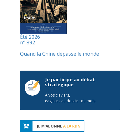
Été 2026
n° 892
Quand la Chine dépasse le monde
Je participe au débat
stratégique
À vos claviers,
réagissez au dossier du mois
JE M'ABONNE
À LA RDN