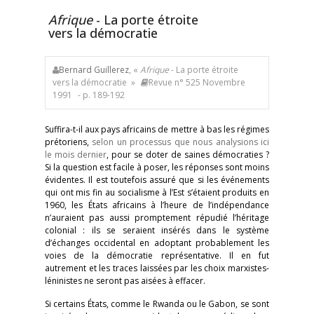
Afrique
- La porte étroite
vers la démocratie
Bernard Guillerez
, «
Afrique
- La porte étroite
vers la démocratie »
Revue n° 525 Novembre
1991
- p. 189-192
Suffira-t-il aux pays africains de mettre à bas les régimes
prétoriens,
selon un processus que nous analysions ici
le mois dernier
, pour se doter de saines démocraties ?
Si la question est facile à poser, les réponses sont moins
évidentes. Il est toutefois assuré que si les événements
qui ont mis fin au socialisme à l’Est s’étaient produits en
1960, les États africains à l’heure de l’indépendance
n’auraient pas aussi promptement répudié l’héritage
colonial : ils se seraient insérés dans le système
d’échanges occidental en adoptant probablement les
voies de la démocratie représentative. Il en fut
autrement et les traces laissées par les choix marxistes-
léninistes ne seront pas aisées à effacer.
Si certains États, comme le Rwanda ou le Gabon, se sont