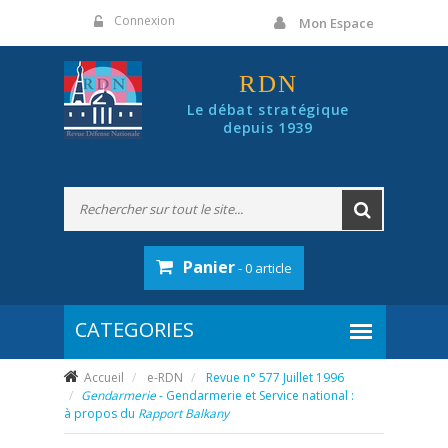
Panneau de gestion des cookies
Connexion
Mon Espace
RDN
Le débat stratégique
depuis 1939
Panier
- 0 article
Accueil
e-RDN
Revue n° 577 Juillet 1996
Gendarmerie
- Gendarmerie et Service national :
à propos du
Rapport Balkany