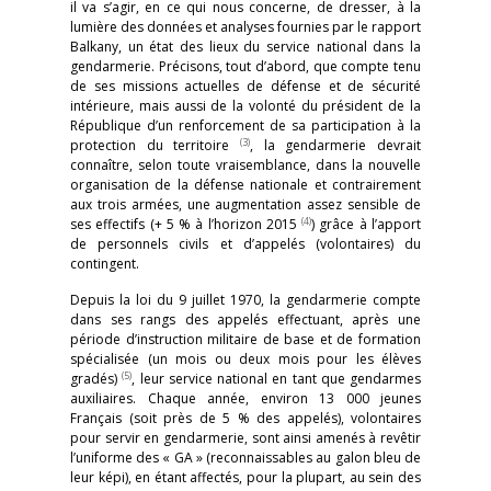
il va s’agir, en ce qui nous concerne, de dresser, à la
lumière des données et analyses fournies par le rapport
Balkany, un état des lieux du service national dans la
gendarmerie. Précisons, tout d’abord, que compte tenu
de ses missions actuelles de défense et de sécurité
intérieure, mais aussi de la volonté du président de la
République d’un renforcement de sa participation à la
(3)
protection du territoire
, la gendarmerie devrait
connaître, selon toute vraisemblance, dans la nouvelle
organisation de la défense nationale et contrairement
aux trois armées, une augmentation assez sensible de
(4)
ses effectifs (+ 5 % à l’horizon 2015
) grâce à l’apport
de personnels civils et d’appelés (volontaires) du
contingent.
Depuis la loi du 9 juillet 1970, la gendarmerie compte
dans ses rangs des appelés effectuant, après une
période d’instruction militaire de base et de formation
spécialisée (un mois ou deux mois pour les élèves
(5)
gradés)
, leur service national en tant que gendarmes
auxiliaires. Chaque année, environ 13 000 jeunes
Français (soit près de 5 % des appelés), volontaires
pour servir en gendarmerie, sont ainsi amenés à revêtir
l’uniforme des « GA » (reconnaissables au galon bleu de
leur képi), en étant affectés, pour la plupart, au sein des