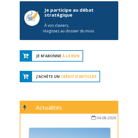
Je participe au débat
stratégique
À vos claviers,
réagissez au dossier du mois
JE M'ABONNE
À LA RDN
J'ACHÈTE UN
CRÉDIT D'ARTICLES
Actualités
04-08-2026