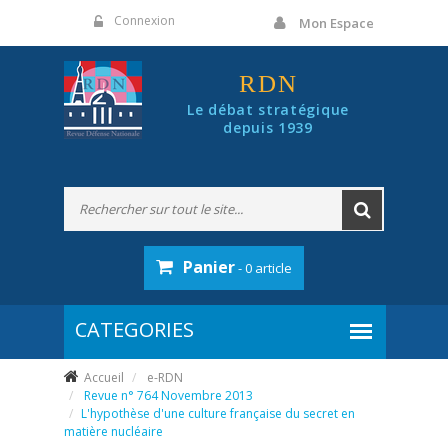
Panneau de gestion des cookies
Connexion
Mon Espace
RDN
Le débat stratégique
depuis 1939
Panier
- 0 article
Accueil
e-RDN
Revue n° 764 Novembre 2013
L'hypothèse d'une culture française du secret en
matière nucléaire