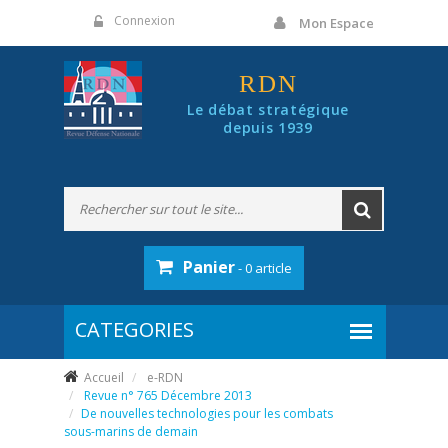
Panneau de gestion des cookies
Connexion
Mon Espace
RDN
Le débat stratégique
depuis 1939
Panier
- 0 article
Accueil
e-RDN
Revue n° 765 Décembre 2013
De nouvelles technologies pour les combats
sous-­marins de demain