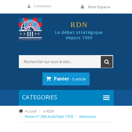
Panneau de gestion des cookies
Connexion
Mon Espace
RDN
Le débat stratégique
depuis 1939
Panier
- 0 article
Accueil
e-RDN
Revue n° 380 Août/Sept 1978
Mémoires