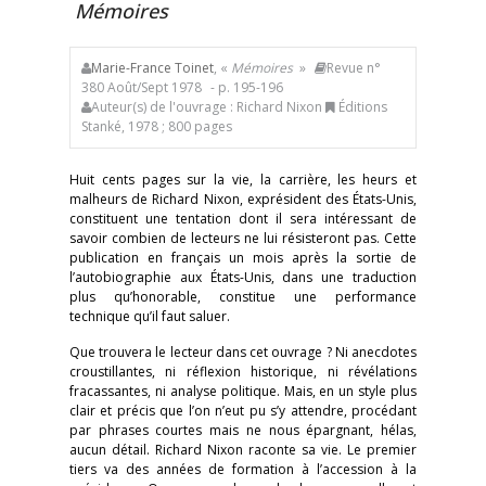
Mémoires
Marie-France Toinet
, «
Mémoires
»
Revue n°
380 Août/Sept 1978
- p. 195-196
Auteur(s) de l'ouvrage : Richard Nixon
Éditions
Stanké, 1978 ; 800 pages
Huit cents pages sur la vie, la carrière, les heurs et
malheurs de Richard Nixon, ex­président des États-Unis,
constituent une tentation dont il sera intéressant de
savoir combien de lecteurs ne lui résisteront pas. Cette
publication en français un mois après la sortie de
l’autobiographie aux États-Unis, dans une traduction
plus qu’honorable, constitue une performance
technique qu’il faut saluer.
Que trouvera le lecteur dans cet ouvrage ? Ni anecdotes
croustillantes, ni réflexion historique, ni révélations
fracassantes, ni analyse politique. Mais, en un style plus
clair et précis que l’on n’eut pu s’y attendre, procédant
par phrases courtes mais ne nous épargnant, hélas,
aucun détail. Richard Nixon raconte sa vie. Le premier
tiers va des années de formation à l’accession à la