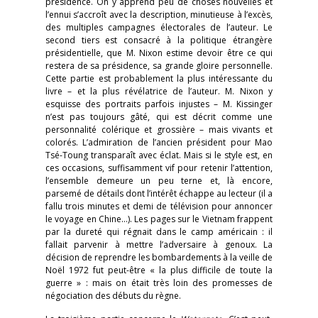
présidence. On y apprend peu de choses nouvelles et
l’ennui s’accroît avec la description, minutieuse à l’excès,
des multiples campagnes électorales de l’auteur. Le
second tiers est consacré à la politique étrangère
présidentielle, que M. Nixon estime devoir être ce qui
restera de sa présidence, sa grande gloire personnelle.
Cette partie est probablement la plus intéressante du
livre – et la plus révélatrice de l’auteur. M. Nixon y
esquisse des portraits parfois injustes – M. Kissinger
n’est pas toujours gâté, qui est décrit comme une
personnalité colérique et grossière – mais vivants et
colorés. L’admiration de l’ancien président pour Mao
Tsé-Toung transparaît avec éclat. Mais si le style est, en
ces occasions, suffisamment vif pour retenir l’attention,
l’ensemble demeure un peu terne et, là encore,
parsemé de détails dont l’intérêt échappe au lecteur (il a
fallu trois minutes et demi de télévision pour annoncer
le voyage en Chine…). Les pages sur le Vietnam frappent
par la dureté qui régnait dans le camp américain : il
fallait parvenir à mettre l’adversaire à genoux. La
décision de reprendre les bombardements à la veille de
Noël 1972 fut peut-être « la plus difficile de toute la
guerre » : mais on était très loin des promesses de
négociation des débuts du règne.