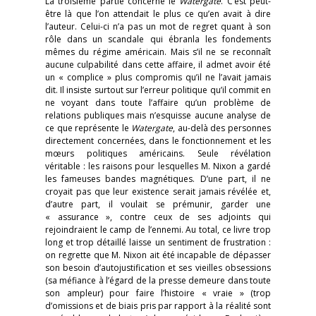
La troisième partie concerne le
Watergate
. C’est peut-
être là que l’on attendait le plus ce qu’en avait à dire
l’auteur. Celui-ci n’a pas un mot de regret quant à son
rôle dans un scandale qui ébranla les fondements
mêmes du régime américain. Mais s’il ne se reconnaît
aucune culpabilité dans cette affaire, il admet avoir été
un « complice » plus compromis qu’il ne l’avait jamais
dit. Il insiste surtout sur l’erreur politique qu’il commit en
ne voyant dans toute l’affaire qu’un problème de
relations publiques mais n’esquisse aucune analyse de
ce que représente le
Watergate
, au-delà des personnes
directement concernées, dans le fonctionnement et les
mœurs politiques américains. Seule révélation
véritable : les raisons pour lesquelles M. Nixon a gardé
les fameuses bandes magnétiques. D’une part, il ne
croyait pas que leur existence serait jamais révélée et,
d’autre part, il voulait se prémunir, garder une
« assurance », contre ceux de ses adjoints qui
rejoindraient le camp de l’ennemi. Au total, ce livre trop
long et trop détaillé laisse un sentiment de frustration :
on regrette que M. Nixon ait été incapable de dépasser
son besoin d’autojustification et ses vieilles obsessions
(sa méfiance à l’égard de la presse demeure dans toute
son ampleur) pour faire l’histoire « vraie » (trop
d’omissions et de biais pris par rapport à la réalité sont