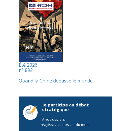
Été 2026
n° 892
Quand la Chine dépasse le monde
Je participe au débat
stratégique
À vos claviers,
réagissez au dossier du mois