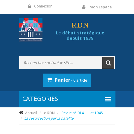
Panneau de gestion des cookies
Connexion
Mon Espace
RDN
Le débat stratégique
depuis 1939
Panier
- 0 article
Accueil
e-RDN
Revue n° 014 Juillet 1945
La résurrection par la natalité