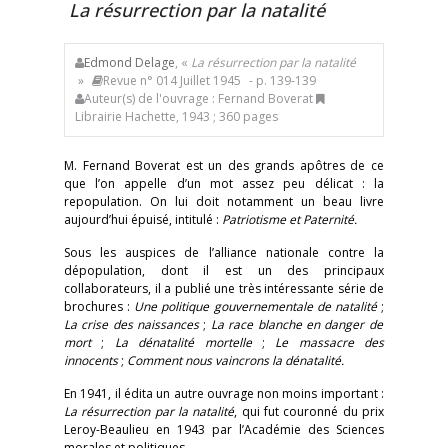
La résurrection par la natalité
Edmond Delage
, «
La résurrection par la natalité
»
Revue n° 014 Juillet 1945
- p. 139-139
Auteur(s) de l'ouvrage : Fernand Boverat
Librairie Hachette, 1943 ; 360 pages
M. Fernand Boverat est un des grands apôtres de ce
que l’on appelle d’un mot assez peu délicat : la
repopulation. On lui doit notamment un beau livre
aujourd’hui épuisé, intitulé :
Patriotisme et Paternité.
Sous les auspices de l’alliance nationale contre la
dépopulation, dont il est un des principaux
collaborateurs, il a publié une très intéressante série de
brochures :
Une politique gouvernementale de natalité
;
La crise des naissances
;
La race blanche en danger de
mort
;
La dénatalité mortelle
;
Le massacre des
innocents
;
Comment nous vaincrons la dénatalité.
En 1941, il édita un autre ouvrage non moins important :
La résurrection par la natalité
, qui fut couronné du prix
Leroy-Beaulieu en 1943 par l’Académie des Sciences
morales et politiques.